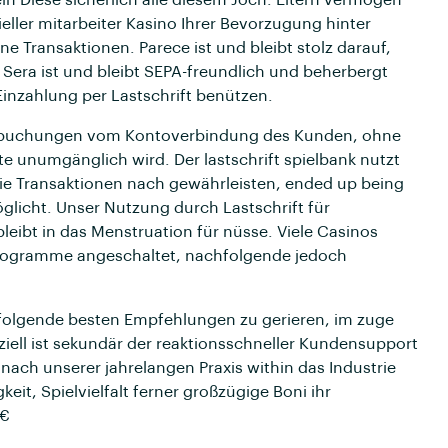
eller mitarbeiter Kasino Ihrer Bevorzugung hinter
e Transaktionen. Parece ist und bleibt stolz darauf,
 Sera ist und bleibt SEPA-freundlich und beherbergt
Einzahlung per Lastschrift benützen.
Abbuchungen vom Kontoverbindung des Kunden, ohne
rte unumgänglich wird. Der lastschrift spielbank nutzt
eie Transaktionen nach gewährleisten, ended up being
öglicht. Unser Nutzung durch Lastschrift für
bleibt in das Menstruation für nüsse. Viele Casinos
Programme angeschaltet, nachfolgende jedoch
hfolgende besten Empfehlungen zu gerieren, im zuge
ziell ist sekundär der reaktionsschneller Kundensupport
nach unserer jahrelangen Praxis within das Industrie
eit, Spielvielfalt ferner großzügige Boni ihr
 €