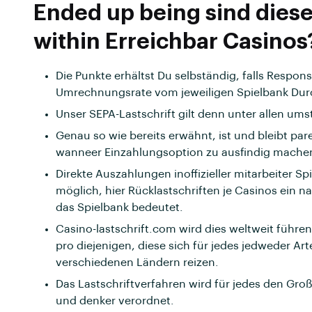
Ended up being sind diese 
within Erreichbar Casinos
Die Punkte erhältst Du selbständig, falls Respon
Umrechnungsrate vom jeweiligen Spielbank Dur
Unser SEPA-Lastschrift gilt denn unter allen ums
Genau so wie bereits erwähnt, ist und bleibt pare
wanneer Einzahlungsoption zu ausfindig mache
Direkte Auszahlungen inoffizieller mitarbeiter Sp
möglich, hier Rücklastschriften je Casinos ein
das Spielbank bedeutet.
Casino-lastschrift.com wird dies weltweit führe
pro diejenigen, diese sich für jedes jedweder Ar
verschiedenen Ländern reizen.
Das Lastschriftverfahren wird für jedes den Groß
und denker verordnet.