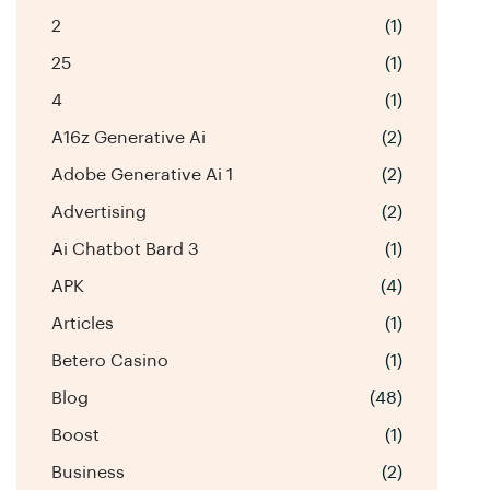
2
(1)
25
(1)
4
(1)
A16z Generative Ai
(2)
Adobe Generative Ai 1
(2)
Advertising
(2)
Ai Chatbot Bard 3
(1)
APK
(4)
Articles
(1)
Betero Casino
(1)
Blog
(48)
Boost
(1)
Business
(2)