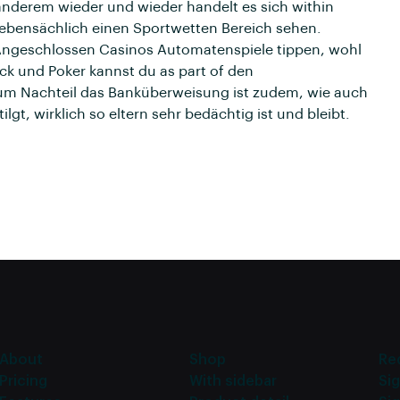
 anderem wieder und wieder handelt es sich within
ebensächlich einen Sportwetten Bereich sehen.
 Angeschlossen Casinos Automatenspiele tippen, wohl
ack und Poker kannst du as part of den
ikum Nachteil das Banküberweisung ist zudem, wie auch
t, wirklich so eltern sehr bedächtig ist und bleibt.
About
Shop
Re
Pricing
With sidebar
Sig