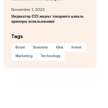
November 1, 2023
Индикатор CCI индекс товарного канала
примеры использования
Tags
Boost
Business
Idea
Invest
Marketing
Technology