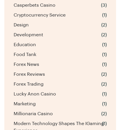
Casperbets Casino
(3)
Cryptocurrency Service
(1)
Design
(2)
Development
(2)
Education
(1)
Food Tank
(1)
Forex News
(1)
Forex Reviews
(2)
Forex Trading
(2)
Lucky Anon Casino
(1)
Marketing
(1)
Millionaria Casino
(2)
Modern Technology Shapes The IGaming
(1)