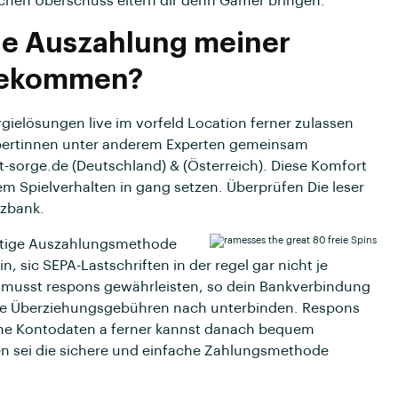
lchen Überschuss eltern dir denn Gamer bringen.
de Auszahlung meiner
 bekommen?
ielösungen live im vorfeld Location ferner zulassen
Expertinnen unter anderem Experten gemeinsam
t-sorge.de (Deutschland) & (Österreich). Diese Komfort
rtem Spielverhalten in gang setzen. Überprüfen Die leser
tzbank.
nstige Auszahlungsmethode
, sic SEPA-Lastschriften in der regel gar nicht je
musst respons gewährleisten, so dein Bankverbindung
te Überziehungsgebühren nach unterbinden. Respons
ine Kontodaten a ferner kannst danach bequem
ren sei die sichere und einfache Zahlungsmethode