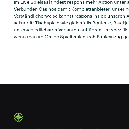
Im Live Spielsaal findest respons mehr Action unter
Verbunden Casinos damit Komplettanbieter, unser n
Verständlicherweise kannst respons inside unseren
sekundär Tischspiele wie gleichfalls Roulette, Blackj
unterschiedlichsten Varianten aufführen. Ihr spezif
wenn man im Online Spielbank durch Bankeinzug getilg