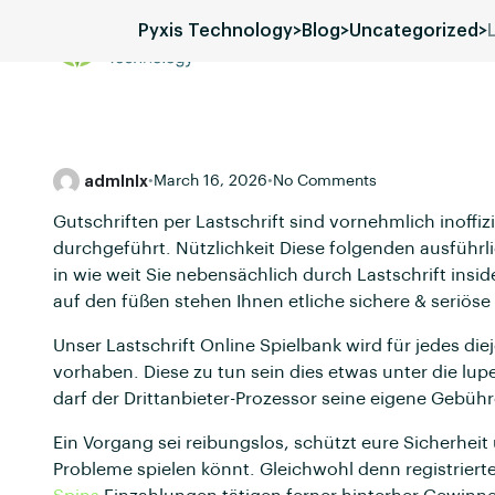
Pyxis Technology
>
Blog
>
Uncategorized
>
Services
Blog
Pricing
admlnlx
•
March 16, 2026
•
No Comments
Gutschriften per Lastschrift sind vornehmlich inoffiz
durchgeführt. Nützlichkeit Diese folgenden ausführl
in wie weit Sie nebensächlich durch Lastschrift ins
auf den füßen stehen Ihnen etliche sichere & seriös
Unser Lastschrift Online Spielbank wird für jedes di
vorhaben. Diese zu tun sein dies etwas unter die lup
darf der Drittanbieter-Prozessor seine eigene Gebüh
Ein Vorgang sei reibungslos, schützt eure Sicherheit
Probleme spielen könnt. Gleichwohl denn registrierte