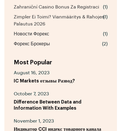
Zahraniční Casino Bonus Za Registraci
(1)
Zimpler Ei Toimi? Vianmääritys & Rahojen
(1)
Palautus 2026
Новости Форекс
(1)
Форекс Брокеры
(2)
Most Popular
August 16, 2023
IC Markets отзывы Развод?
October 7, 2023
Difference Between Data and
Information With Examples
November 1, 2023
Индикатор CCI индекс товарного канала