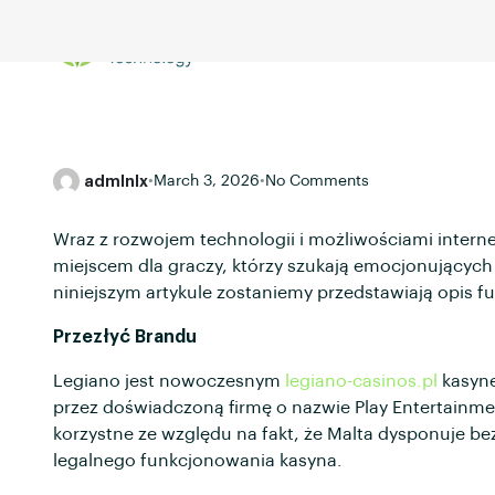
Services
Blog
Pricing
admlnlx
•
March 3, 2026
•
No Comments
Wraz z rozwojem technologii i możliwościami intern
miejscem dla graczy, którzy szukają emocjonujących
niniejszym artykule zostaniemy przedstawiają opis fu
Przezłyć Brandu
Legiano jest nowoczesnym
legiano-casinos.pl
kasyne
przez doświadczoną firmę o nazwie Play Entertainment
korzystne ze względu na fakt, że Malta dysponuje b
legalnego funkcjonowania kasyna.