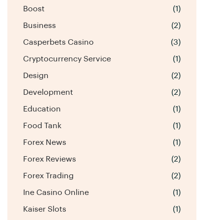
Boost
(1)
Business
(2)
Casperbets Casino
(3)
Cryptocurrency Service
(1)
Design
(2)
Development
(2)
Education
(1)
Food Tank
(1)
Forex News
(1)
Forex Reviews
(2)
Forex Trading
(2)
Ine Casino Online
(1)
Kaiser Slots
(1)