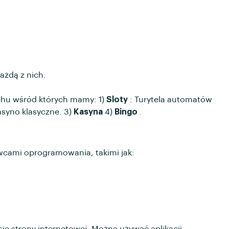
żdą z nich.
echu wśród których mamy: 1)
Sloty
: Turytela automatów
kasyno klasyczne. 3)
Kasyna
4)
Bingo
.
wcami oprogramowania, takimi jak:
ję strony internetowej. Można używać aplikacji