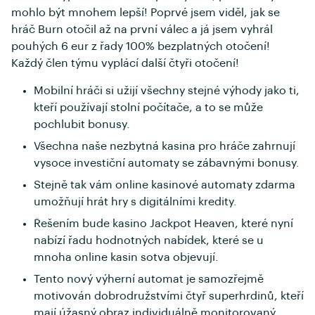
mohlo být mnohem lepší! Poprvé jsem viděl, jak se
hráč Burn otočil až na první válec a já jsem vyhrál
pouhých 6 eur z řady 100% bezplatných otočení!
Každý člen týmu vyplácí další čtyři otočení!
Mobilní hráči si užijí všechny stejné výhody jako ti,
kteří používají stolní počítače, a to se může
pochlubit bonusy.
Všechna naše nezbytná kasina pro hráče zahrnují
vysoce investiční automaty se zábavnými bonusy.
Stejně tak vám online kasinové automaty zdarma
umožňují hrát hry s digitálními kredity.
Řešením bude kasino Jackpot Heaven, které nyní
nabízí řadu hodnotných nabídek, které se u
mnoha online kasin sotva objevují.
Tento nový výherní automat je samozřejmě
motivován dobrodružstvími čtyř superhrdinů, kteří
mají úžasný obraz individuálně monitorovaný