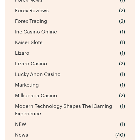
Forex Reviews
(2)
Forex Trading
(2)
Ine Casino Online
(1)
Kaiser Slots
(1)
Lizaro
(1)
Lizaro Casino
(2)
Lucky Anon Casino
(1)
Marketing
(1)
Millionaria Casino
(2)
Modern Technology Shapes The IGaming
(1)
Experience
NEW
(1)
News
(40)