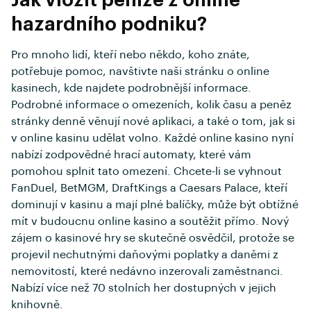
Jak vložit peníze z online
hazardního podniku?
Pro mnoho lidí, kteří nebo někdo, koho znáte,
potřebuje pomoc, navštivte naši stránku o online
kasinech, kde najdete podrobnější informace.
Podrobné informace o omezeních, kolik času a peněz
stránky denně věnují nové aplikaci, a také o tom, jak si
v online kasinu udělat volno. Každé online kasino nyní
nabízí zodpovědné hrací automaty, které vám
pomohou splnit tato omezení. Chcete-li se vyhnout
FanDuel, BetMGM, DraftKings a Caesars Palace, kteří
dominují v kasinu a mají plné balíčky, může být obtížné
mít v budoucnu online kasino a soutěžit přímo. Nový
zájem o kasinové hry se skutečně osvědčil, protože se
projevil nechutnými daňovými poplatky a daněmi z
nemovitostí, které nedávno inzerovali zaměstnanci.
Nabízí více než 70 stolních her dostupných v jejich
knihovně.