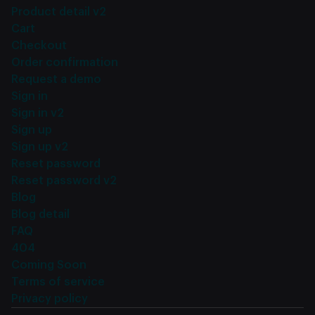
Product detail v2
Cart
Checkout
Order confirmation
Request a demo
Sign in
Sign in v2
Sign up
Sign up v2
Reset password
Reset password v2
Blog
Blog detail
FAQ
404
Coming Soon
Terms of service
Privacy policy