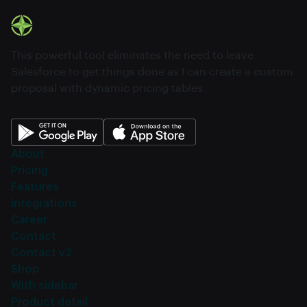
This powerful tool eliminates the need to leave
Salesforce to get things done as I can create a custom
proposal with dynamic pricing tables.
About
Pricing
Features
Integrations
Career
Contact
Contact v2
Shop
With sidebar
Product detail