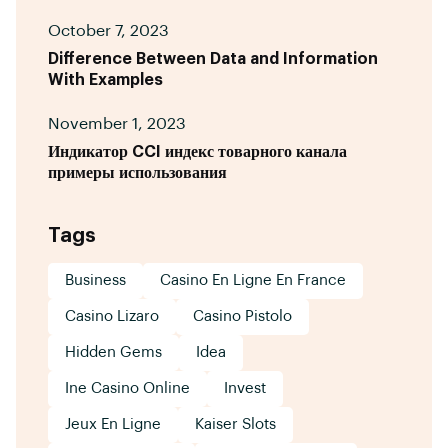
October 7, 2023
Difference Between Data and Information
With Examples
November 1, 2023
Индикатор CCI индекс товарного канала
примеры использования
Tags
Business
Casino En Ligne En France
Casino Lizaro
Casino Pistolo
Hidden Gems
Idea
Ine Casino Online
Invest
Jeux En Ligne
Kaiser Slots