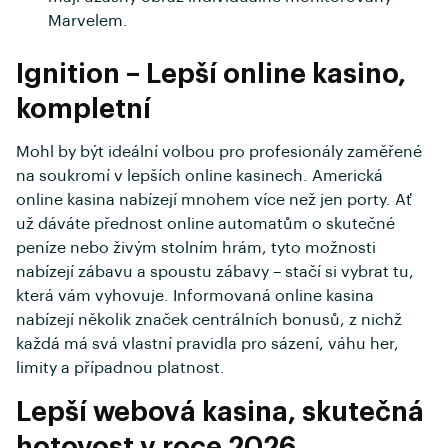
Marvelem.
Ignition – Lepší online kasino,
kompletní
Mohl by být ideální volbou pro profesionály zaměřené
na soukromí v lepších online kasinech. Americká
online kasina nabízejí mnohem více než jen porty. Ať
už dáváte přednost online automatům o skutečné
peníze nebo živým stolním hrám, tyto možnosti
nabízejí zábavu a spoustu zábavy – stačí si vybrat tu,
která vám vyhovuje. Informovaná online kasina
nabízejí několik značek centrálních bonusů, z nichž
každá má svá vlastní pravidla pro sázení, váhu her,
limity a případnou platnost.
Lepší webová kasina, skutečná
hotovost v roce 2026