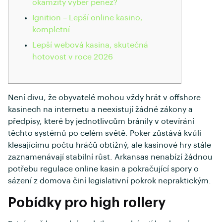
okamžitý výběr peněz?
Ignition – Lepší online kasino,
kompletní
Lepší webová kasina, skutečná
hotovost v roce 2026
Není divu, že obyvatelé mohou vždy hrát v offshore
kasinech na internetu a neexistují žádné zákony a
předpisy, které by jednotlivcům bránily v otevírání
těchto systémů po celém světě. Poker zůstává kvůli
klesajícímu počtu hráčů obtížný, ale kasinové hry stále
zaznamenávají stabilní růst.
Arkansas nenabízí žádnou
potřebu regulace online kasin a pokračující spory o
sázení z domova činí legislativní pokrok nepraktickým.
Pobídky pro high rollery