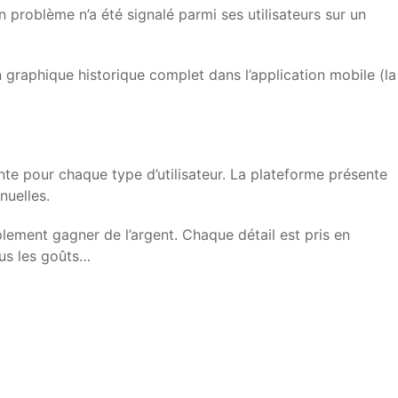
n problème n’a été signalé parmi ses utilisateurs sur un
graphique historique complet dans l’application mobile (la
ente pour chaque type d’utilisateur. La plateforme présente
nuelles.
lement gagner de l’argent. Chaque détail est pris en
ous les goûts…