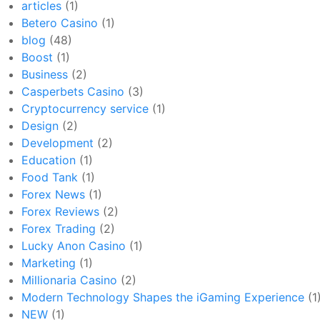
articles
(1)
Betero Casino
(1)
blog
(48)
Boost
(1)
Business
(2)
Casperbets Casino
(3)
Cryptocurrency service
(1)
Design
(2)
Development
(2)
Education
(1)
Food Tank
(1)
Forex News
(1)
Forex Reviews
(2)
Forex Trading
(2)
Lucky Anon Casino
(1)
Marketing
(1)
Millionaria Casino
(2)
Modern Technology Shapes the iGaming Experience
(1
NEW
(1)