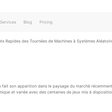
Services
Blog
Pricing
ts Rapides des Tournées de Machines à Systèmes Aléatoir
a fait son apparition dans le paysage du marché récemment,
que et variée avec des centaines de jeux mis à disposition 