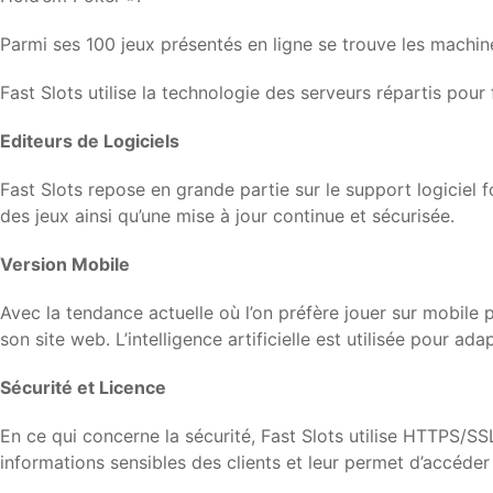
Parmi ses 100 jeux présentés en ligne se trouve les machin
Fast Slots utilise la technologie des serveurs répartis pour
Editeurs de Logiciels
Fast Slots repose en grande partie sur le support logiciel 
des jeux ainsi qu’une mise à jour continue et sécurisée.
Version Mobile
Avec la tendance actuelle où l’on préfère jouer sur mobile 
son site web. L’intelligence artificielle est utilisée pour
Sécurité et Licence
En ce qui concerne la sécurité, Fast Slots utilise HTTPS/SS
informations sensibles des clients et leur permet d’accéder