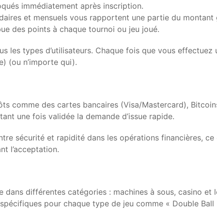
oqués immédiatement après inscription.
adaires et mensuels vous rapportent une partie du montant 
bue des points à chaque tournoi ou jeu joué.
tous les types d’utilisateurs. Chaque fois que vous effect
e) (ou n’importe qui).
ôts comme des cartes bancaires (Visa/Mastercard), Bitcoin
ttant une fois validée la demande d’issue rapide.
ntre sécurité et rapidité dans les opérations financières, ce
nt l’acceptation.
 dans différentes catégories : machines à sous, casino et le
s spécifiques pour chaque type de jeu comme « Double Ball R