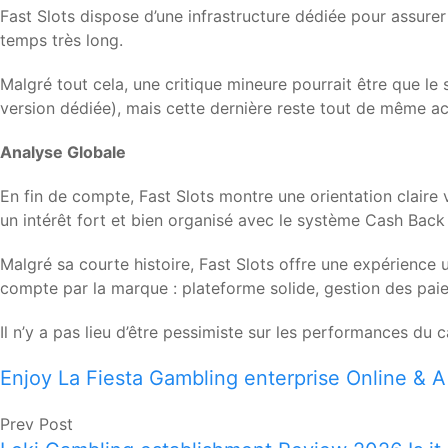
Fast Slots dispose d’une infrastructure dédiée pour assurer
temps très long.
Malgré tout cela, une critique mineure pourrait être que l
version dédiée), mais cette dernière reste tout de même ac
Analyse Globale
En fin de compte, Fast Slots montre une orientation claire 
un intérêt fort et bien organisé avec le système Cash Bac
Malgré sa courte histoire, Fast Slots offre une expérience
compte par la marque : plateforme solide, gestion des paie
Il n’y a pas lieu d’être pessimiste sur les performances du 
Enjoy La Fiesta Gambling enterprise Online & A
Prev Post