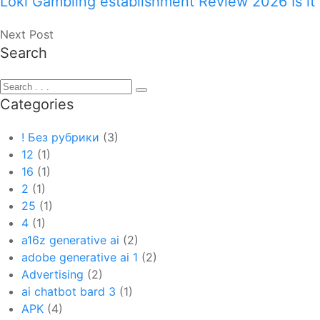
Loki Gambling establishment Review 2026 Is it
Next Post
Search
Categories
! Без рубрики
(3)
12
(1)
16
(1)
2
(1)
25
(1)
4
(1)
a16z generative ai
(2)
adobe generative ai 1
(2)
Advertising
(2)
ai chatbot bard 3
(1)
APK
(4)