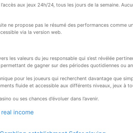
 l’accès aux jeux 24h/24, tous les jours de la semaine. Aucu
e site ne propose pas le résumé des performances comme un 
cessible via la version web.
vers les valeurs du jeu responsable qui s’est révélée pertin
k permettant de gagner sur des périodes quotidiennes ou an
 unique pour les joueurs qui recherchent davantage que simp
ments fluide et accessible aux différents niveaux, jeux à t
casino ou ses chances d’évoluer dans l’avenir.
 real income