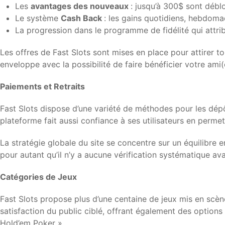
Les
avantages des nouveaux
: jusqu’à 300$ sont débl
Le système
Cash Back
: les gains quotidiens, hebdom
La progression dans le programme de fidélité qui attri
Les offres de Fast Slots sont mises en place pour attirer 
enveloppe avec la possibilité de faire bénéficier votre ami(
Paiements et Retraits
Fast Slots dispose d’une variété de méthodes pour les dép
plateforme fait aussi confiance à ses utilisateurs en perme
La stratégie globale du site se concentre sur un équilibre e
pour autant qu’il n’y a aucune vérification systématique ava
Catégories de Jeux
Fast Slots propose plus d’une centaine de jeux mis en scène
satisfaction du public ciblé, offrant également des option
Hold’em Poker ».