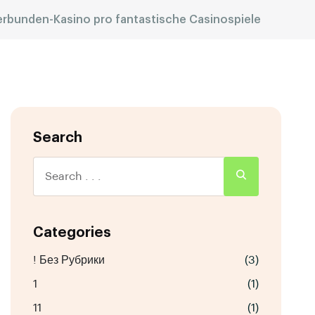
erbunden-Kasino pro fantastische Casinospiele
Search
Categories
! Без Рубрики
(3)
1
(1)
11
(1)