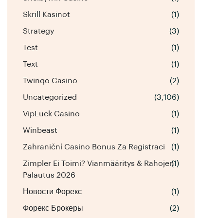
Skrill Kasinot
(1)
Strategy
(3)
Test
(1)
Text
(1)
Twinqo Casino
(2)
Uncategorized
(3,106)
VipLuck Casino
(1)
Winbeast
(1)
Zahraniční Casino Bonus Za Registraci
(1)
Zimpler Ei Toimi? Vianmääritys & Rahojen
(1)
Palautus 2026
Новости Форекс
(1)
Форекс Брокеры
(2)