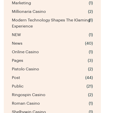
Marketing
(1)
Millionaria Casino
(2)
Modern Technology Shapes The IGaming
(1)
Experience
NEW
(1)
News
(40)
Online Casino
(1)
Pages
(3)
Pistolo Casino
(2)
Post
(44)
Public
(21)
Ringospin Casino
(2)
Roman Casino
(1)
Shelbywin Casino
(1)