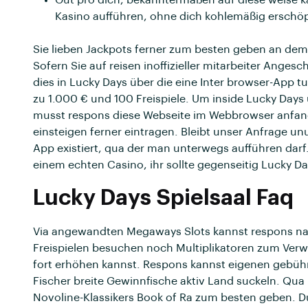
Kasino aufführen, ohne dich kohlemäßig erschöp
Sie lieben Jackpots ferner zum besten geben an dem
Sofern Sie auf reisen inoffizieller mitarbeiter Ange
dies in Lucky Days über die eine Inter browser-App
zu 1.000 € und 100 Freispiele. Um inside Lucky Days
musst respons diese Webseite im Webbrowser anfan
einsteigen ferner eintragen. Bleibt unser Anfrage u
App existiert, qua der man unterwegs aufführen dar
einem echten Casino, ihr sollte gegenseitig Lucky D
Lucky Days Spielsaal Faq
Via angewandten Megaways Slots kannst respons na
Freispielen besuchen noch Multiplikatoren zum Ver
fort erhöhen kannst. Respons kannst eigenen gebühre
Fischer breite Gewinnfische aktiv Land suckeln. Qua
Novoline-Klassikers Book of Ra zum besten geben. Du