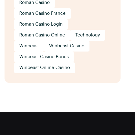
Roman Casino
Roman Casino France
Roman Casino Login
Roman Casino Online
Technology
Winbeast
Winbeast Casino
Winbeast Casino Bonus
Winbeast Online Casino