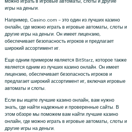
можно играть в игровые автоматы, слоты и другие
игры на деньги.
Например, Casino.com – это один из лучших казино
онлайн, где можно играть в игровые автоматы, слоты и
другие игры на деньги. Он имеет лицензию,
обеспечивает безопасность игроков и предлагает
широкий ассортимент иг.
Еще одним примером является BitStarz, которое также
является одним из лучших казино онлайн. Он имеет
лицензию, обеспечивает безопасность игроков и
предлагает широкий ассортимент иг, включая игровые
автоматы и слоты.
Если вы ищете лучшие казино онлайн, вам нужно
знать, где найти надежные и проверенные сайты. В
этом обзоре мы поможем вам найти лучшие казино
онлайн, где можно играть в игровые автоматы, слоты и
другие игры на деньги.