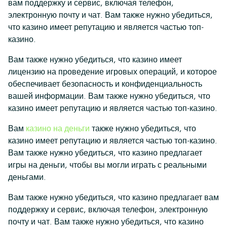
вам поддержку и сервис, включая телефон,
электронную почту и чат. Вам также нужно убедиться,
что казино имеет репутацию и является частью топ-
казино.
Вам также нужно убедиться, что казино имеет
лицензию на проведение игровых операций, и которое
обеспечивает безопасность и конфиденциальность
вашей информации. Вам также нужно убедиться, что
казино имеет репутацию и является частью топ-казино.
Вам
казино на деньги
также нужно убедиться, что
казино имеет репутацию и является частью топ-казино.
Вам также нужно убедиться, что казино предлагает
игры на деньги, чтобы вы могли играть с реальными
деньгами.
Вам также нужно убедиться, что казино предлагает вам
поддержку и сервис, включая телефон, электронную
почту и чат. Вам также нужно убедиться, что казино