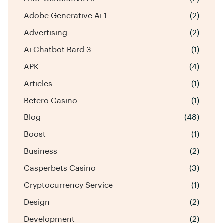
Adobe Generative Ai 1
(2)
Advertising
(2)
Ai Chatbot Bard 3
(1)
APK
(4)
Articles
(1)
Betero Casino
(1)
Blog
(48)
Boost
(1)
Business
(2)
Casperbets Casino
(3)
Cryptocurrency Service
(1)
Design
(2)
Development
(2)