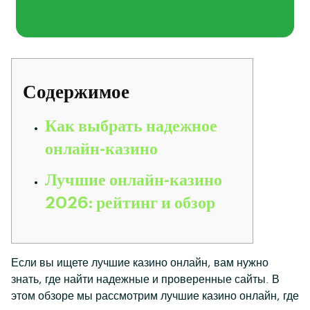
Содержимое
Как выбрать надежное
онлайн-казино
Лучшие онлайн-казино
2026: рейтинг и обзор
Если вы ищете лучшие казино онлайн, вам нужно
знать, где найти надежные и проверенные сайты. В
этом обзоре мы рассмотрим лучшие казино онлайн, где