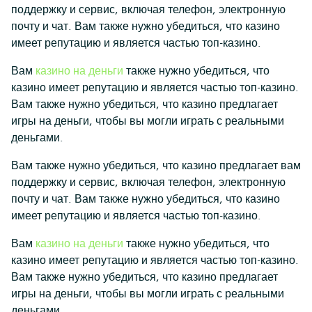
поддержку и сервис, включая телефон, электронную
почту и чат. Вам также нужно убедиться, что казино
имеет репутацию и является частью топ-казино.
Вам
казино на деньги
также нужно убедиться, что
казино имеет репутацию и является частью топ-казино.
Вам также нужно убедиться, что казино предлагает
игры на деньги, чтобы вы могли играть с реальными
деньгами.
Вам также нужно убедиться, что казино предлагает вам
поддержку и сервис, включая телефон, электронную
почту и чат. Вам также нужно убедиться, что казино
имеет репутацию и является частью топ-казино.
Вам
казино на деньги
также нужно убедиться, что
казино имеет репутацию и является частью топ-казино.
Вам также нужно убедиться, что казино предлагает
игры на деньги, чтобы вы могли играть с реальными
деньгами.