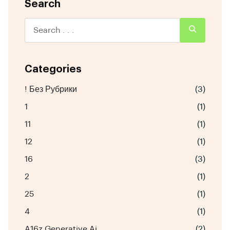
Search
Categories
! Без Рубрики
(3)
1
(1)
11
(1)
12
(1)
16
(3)
2
(1)
25
(1)
4
(1)
A16z Generative Ai
(2)