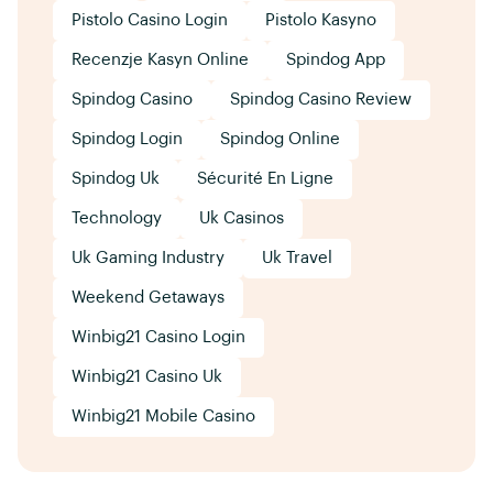
Pistolo Casino Login
Pistolo Kasyno
Recenzje Kasyn Online
Spindog App
Spindog Casino
Spindog Casino Review
Spindog Login
Spindog Online
Spindog Uk
Sécurité En Ligne
Technology
Uk Casinos
Uk Gaming Industry
Uk Travel
Weekend Getaways
Winbig21 Casino Login
Winbig21 Casino Uk
Winbig21 Mobile Casino