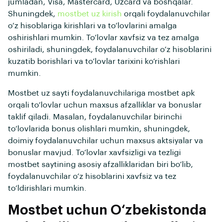
jumladan, Visa, Mastercard, Uzcard va boshqalar.
Shuningdek,
mostbet uz kirish
orqali foydalanuvchilar
o‘z hisoblariga kirishlari va to‘lovlarini amalga
oshirishlari mumkin. To‘lovlar xavfsiz va tez amalga
oshiriladi, shuningdek, foydalanuvchilar o‘z hisoblarini
kuzatib borishlari va to‘lovlar tarixini ko‘rishlari
mumkin.
Mostbet uz sayti foydalanuvchilariga mostbet apk
orqali to‘lovlar uchun maxsus afzalliklar va bonuslar
taklif qiladi. Masalan, foydalanuvchilar birinchi
to‘lovlarida bonus olishlari mumkin, shuningdek,
doimiy foydalanuvchilar uchun maxsus aktsiyalar va
bonuslar mavjud. To‘lovlar xavfsizligi va tezligi
mostbet saytining asosiy afzalliklaridan biri bo‘lib,
foydalanuvchilar o‘z hisoblarini xavfsiz va tez
to‘ldirishlari mumkin.
Mostbet uchun O‘zbekistonda