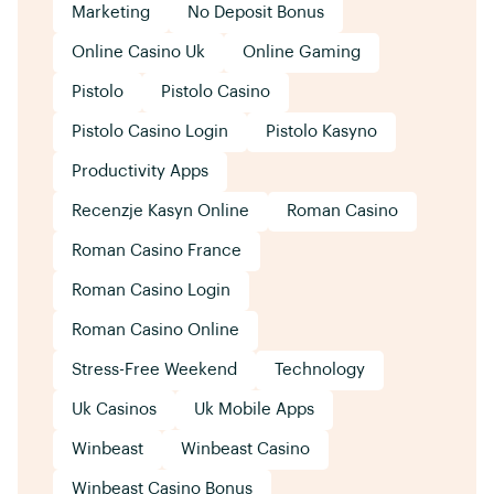
Marketing
No Deposit Bonus
Online Casino Uk
Online Gaming
Pistolo
Pistolo Casino
Pistolo Casino Login
Pistolo Kasyno
Productivity Apps
Recenzje Kasyn Online
Roman Casino
Roman Casino France
Roman Casino Login
Roman Casino Online
Stress-Free Weekend
Technology
Uk Casinos
Uk Mobile Apps
Winbeast
Winbeast Casino
Winbeast Casino Bonus