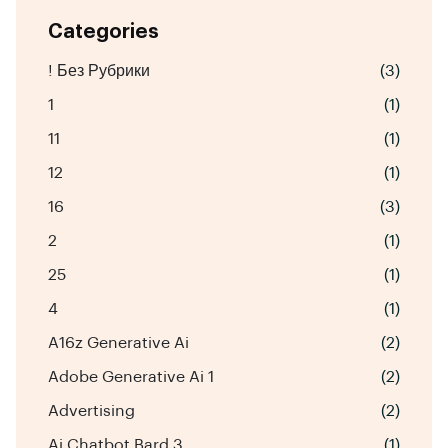
Categories
! Без Рубрики
(3)
1
(1)
11
(1)
12
(1)
16
(3)
2
(1)
25
(1)
4
(1)
A16z Generative Ai
(2)
Adobe Generative Ai 1
(2)
Advertising
(2)
Ai Chatbot Bard 3
(1)