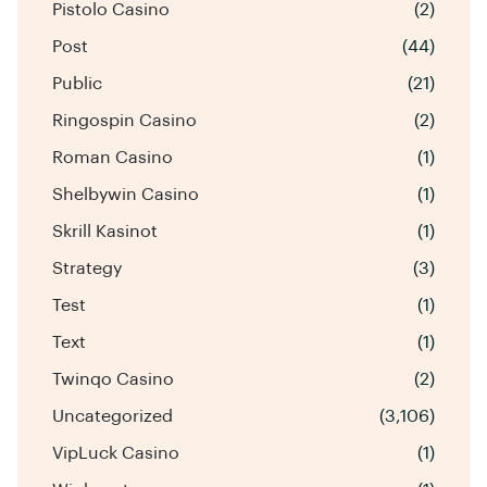
Pistolo Casino
(2)
Post
(44)
Public
(21)
Ringospin Casino
(2)
Roman Casino
(1)
Shelbywin Casino
(1)
Skrill Kasinot
(1)
Strategy
(3)
Test
(1)
Text
(1)
Twinqo Casino
(2)
Uncategorized
(3,106)
VipLuck Casino
(1)