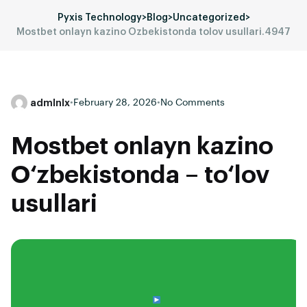
Pyxis Technology
>
Blog
>
Uncategorized
>
Mostbet onlayn kazino Ozbekistonda tolov usullari.4947
admlnlx
•
February 28, 2026
•
No Comments
Mostbet onlayn kazino
O‘zbekistonda – to‘lov
usullari