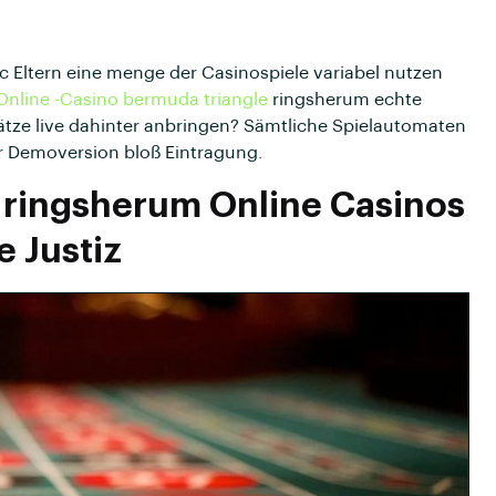
c Eltern eine menge der Casinospiele variabel nutzen
Online -Casino bermuda triangle
ringsherum echte
ätze live dahinter anbringen? Sämtliche Spielautomaten
r Demoversion bloß Eintragung.
e ringsherum Online Casinos
e Justiz