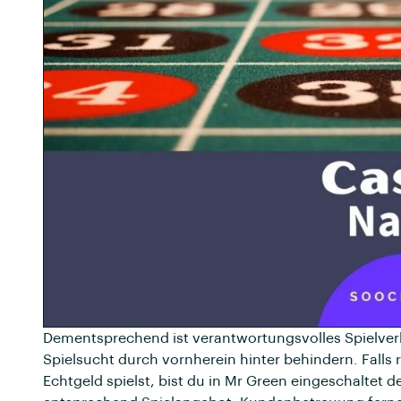
Dementsprechend ist verantwortungsvolles Spielver
Spielsucht durch vornherein hinter behindern. Fall
Echtgeld spielst, bist du in Mr Green eingeschaltet