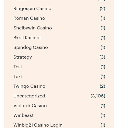
Ringospin Casino
(2)
Roman Casino
(1)
Shelbywin Casino
(1)
Skrill Kasinot
(1)
Spindog Casino
(1)
Strategy
(3)
Test
(1)
Text
(1)
Twinqo Casino
(2)
Uncategorized
(3,106)
VipLuck Casino
(1)
Winbeast
(1)
Winbig21 Casino Login
(1)