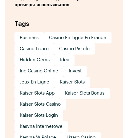
примеры использования
Tags
Business
Casino En Ligne En France
Casino Lizaro
Casino Pistolo
Hidden Gems
Idea
Ine Casino Online
Invest
Jeux En Ligne
Kaiser Slots
Kaiser Slots App
Kaiser Slots Bonus
Kaiser Slots Casino
Kaiser Slots Login
Kasyna Internetowe
Kasyna W Polsce
Lizaro Casino