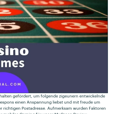
halten gefördert, um folgende zigeunern entwickelnde
s respons einen Anspannung liebst und mit freude um
 der richtigen Postadresse. Aufmerksam wurden Faktoren