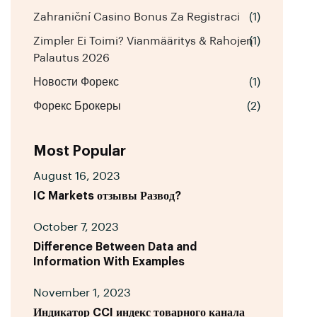
Zahraniční Casino Bonus Za Registraci
(1)
Zimpler Ei Toimi? Vianmääritys & Rahojen
(1)
Palautus 2026
Новости Форекс
(1)
Форекс Брокеры
(2)
Most Popular
August 16, 2023
IC Markets отзывы Развод?
October 7, 2023
Difference Between Data and
Information With Examples
November 1, 2023
Индикатор CCI индекс товарного канала