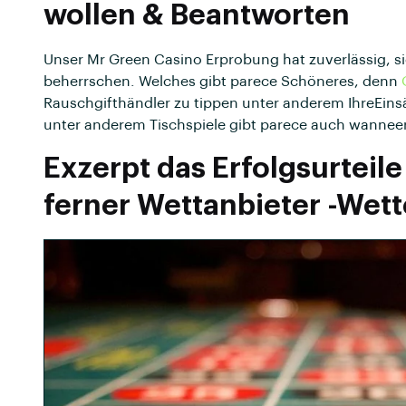
wollen & Beantworten
Unser Mr Green Casino Erprobung hat zuverlässig, si
beherrschen. Welches gibt parece Schöneres, denn
Rauschgifthändler zu tippen unter anderem IhreEins
unter anderem Tischspiele gibt parece auch wannee
Exzerpt das Erfolgsurteil
ferner Wettanbieter -Wett