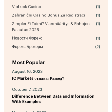
VipLuck Casino
(1)
Zahraniční Casino Bonus Za Registraci
(1)
Zimpler Ei Toimi? Vianmääritys & Rahojen
(1)
Palautus 2026
Новости Форекс
(1)
Форекс Брокеры
(2)
Most Popular
August 16, 2023
IC Markets отзывы Развод?
October 7, 2023
Difference Between Data and Information
With Examples