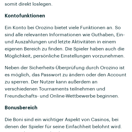
somit direkt loslegen.
Kontofunktionen
Ein Konto bei Orozino bietet viele Funktionen an. So
sind alle relevanten Informationen wie Guthaben, Ein-
und Auszahlungen und letzte Aktivitäten in einem
eigenen Bereich zu finden. Die Spieler haben auch die
Möglichkeit, persönliche Einstellungen vorzunehmen.
Neben der Sicherheits-Überprüfung durch Orozino ist
es möglich, das Passwort zu ändern oder den Account
zu sperren. Der Nutzer kann außerdem an
verschiedenen Tournaments teilnehmen und
Freundschafts- und Online-Wettbewerbe beginnen.
Bonusbereich
Die Boni sind ein wichtiger Aspekt von Casinos, bei
denen der Spieler für seine Einfachheit belohnt wird.