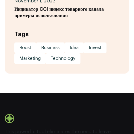
November 1, 2023
Индикатор CCI индекс товарного канала
примеры использования
Tags
Boost
Business
Idea
Invest
Marketing
Technology
This powerful tool eliminates the need to leave