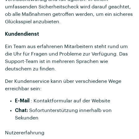
umfassenden Sicherheitscheck wird darauf geachtet,
ob alle Maßnahmen getroffen werden, um ein sicheres
Glücksspiel anzubieten.
Kundendienst
Ein Team aus erfahrenen Mitarbeitern steht rund um
die Uhr für Fragen und Probleme zur Verfügung. Das
Support-Team ist in mehreren Sprachen wie
deutschem zu finden.
Der Kundenservice kann über verschiedene Wege
erreichbar sein:
E-Mail
: Kontaktformular auf der Website
Chat:
Sofortunterstützung innerhalb von
Sekunden
Nutzererfahrung