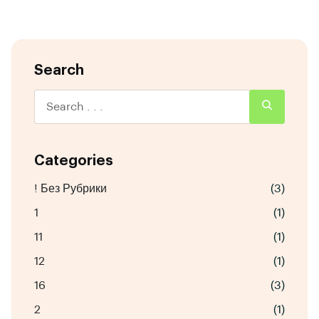
Search
Categories
! Без Рубрики
(3)
1
(1)
11
(1)
12
(1)
16
(3)
2
(1)