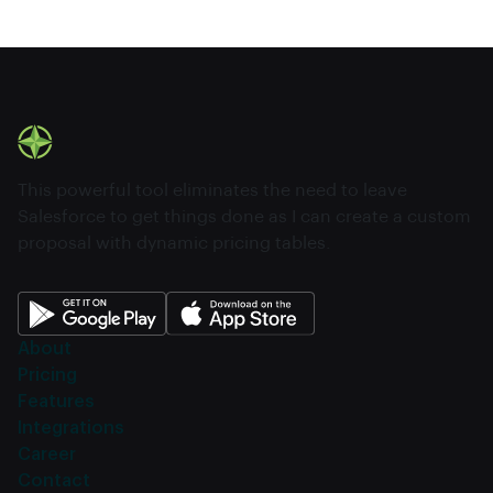
This powerful tool eliminates the need to leave
Salesforce to get things done as I can create a custom
proposal with dynamic pricing tables.
About
Pricing
Features
Integrations
Career
Contact