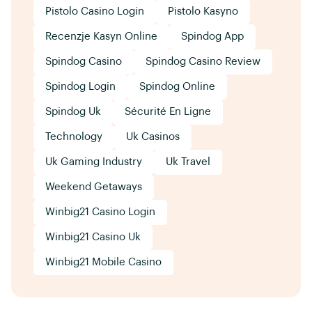
Pistolo Casino Login
Pistolo Kasyno
Recenzje Kasyn Online
Spindog App
Spindog Casino
Spindog Casino Review
Spindog Login
Spindog Online
Spindog Uk
Sécurité En Ligne
Technology
Uk Casinos
Uk Gaming Industry
Uk Travel
Weekend Getaways
Winbig21 Casino Login
Winbig21 Casino Uk
Winbig21 Mobile Casino