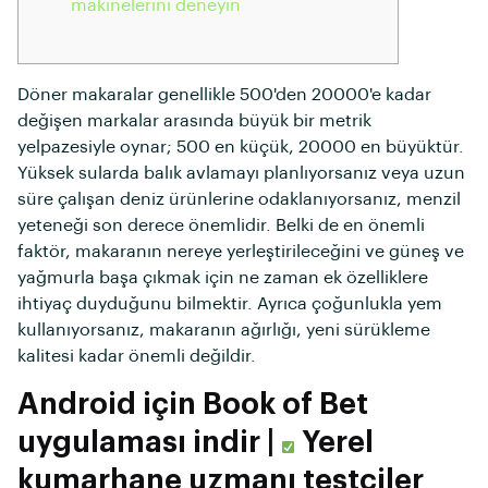
makinelerini deneyin
Döner makaralar genellikle 500'den 20000'e kadar
değişen markalar arasında büyük bir metrik
yelpazesiyle oynar; 500 en küçük, 20000 en büyüktür.
Yüksek sularda balık avlamayı planlıyorsanız veya uzun
süre çalışan deniz ürünlerine odaklanıyorsanız, menzil
yeteneği son derece önemlidir. Belki de en önemli
faktör, makaranın nereye yerleştirileceğini ve güneş ve
yağmurla başa çıkmak için ne zaman ek özelliklere
ihtiyaç duyduğunu bilmektir.
Ayrıca çoğunlukla yem
kullanıyorsanız, makaranın ağırlığı, yeni sürükleme
kalitesi kadar önemli değildir.
Android için Book of Bet
uygulaması indir |
Yerel
kumarhane uzmanı testçiler