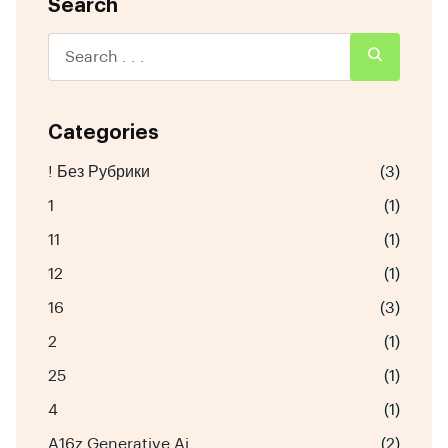
Search
Categories
! Без Рубрики
(3)
1
(1)
11
(1)
12
(1)
16
(3)
2
(1)
25
(1)
4
(1)
A16z Generative Ai
(2)