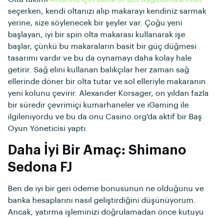
seçerken, kendi oltanızı alıp makarayı kendiniz sarmak
yerine, size söylenecek bir şeyler var. Çoğu yeni
başlayan, iyi bir spin olta makarası kullanarak işe
başlar, çünkü bu makaraların basit bir güç düğmesi
tasarımı vardır ve bu da oynamayı daha kolay hale
getirir. Sağ elini kullanan balıkçılar her zaman sağ
ellerinde döner bir olta tutar ve sol elleriyle makaranın
yeni kolunu çevirir. Alexander Korsager, on yıldan fazla
bir süredir çevrimiçi kumarhaneler ve iGaming ile
ilgileniyordu ve bu da onu Casino.org'da aktif bir Baş
Oyun Yöneticisi yaptı.
Daha İyi Bir Amaç: Shimano
Sedona FJ
Ben de iyi bir geri ödeme bonusunun ne olduğunu ve
banka hesaplarını nasıl geliştirdiğini düşünüyorum.
Ancak, yatırma işleminizi doğrulamadan önce kutuyu