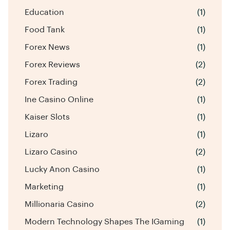
Education
(1)
Food Tank
(1)
Forex News
(1)
Forex Reviews
(2)
Forex Trading
(2)
Ine Casino Online
(1)
Kaiser Slots
(1)
Lizaro
(1)
Lizaro Casino
(2)
Lucky Anon Casino
(1)
Marketing
(1)
Millionaria Casino
(2)
Modern Technology Shapes The IGaming
(1)