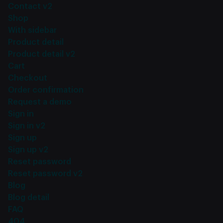
Contact v2
Shop
With sidebar
Product detail
Product detail v2
Cart
Checkout
Order confirmation
Request a demo
Sign in
Sign in v2
Sign up
Sign up v2
Reset password
Reset password v2
Blog
Blog detail
FAQ
404