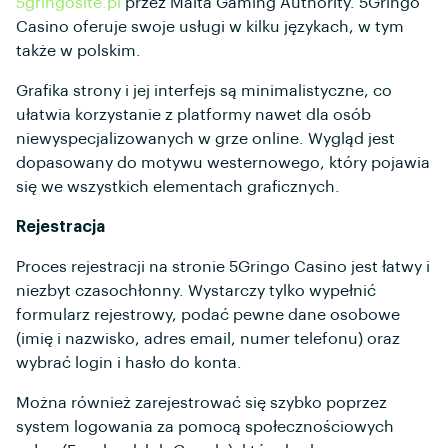
5gringosite.pl
przez Malta Gaming Authority. 5Gringo
Casino oferuje swoje usługi w kilku językach, w tym
także w polskim.
Grafika strony i jej interfejs są minimalistyczne, co
ułatwia korzystanie z platformy nawet dla osób
niewyspecjalizowanych w grze online. Wygląd jest
dopasowany do motywu westernowego, który pojawia
się we wszystkich elementach graficznych.
Rejestracja
Proces rejestracji na stronie 5Gringo Casino jest łatwy i
niezbyt czasochłonny. Wystarczy tylko wypełnić
formularz rejestrowy, podać pewne dane osobowe
(imię i nazwisko, adres email, numer telefonu) oraz
wybrać login i hasło do konta.
Można również zarejestrować się szybko poprzez
system logowania za pomocą społecznościowych