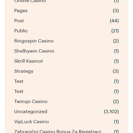
Online Casino
(1)
Pages
(3)
Post
(44)
Public
(21)
Ringospin Casino
(2)
Shelbywin Casino
(1)
Skrill Kasinot
(1)
Strategy
(3)
Test
(1)
Text
(1)
Twinqo Casino
(2)
Uncategorized
(3,102)
VipLuck Casino
(1)
Zahraniční Casino Bonus Za Registraci
(1)