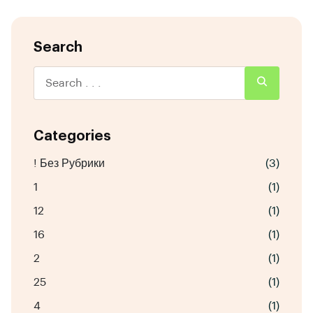
Search
Categories
! Без Рубрики
(3)
1
(1)
12
(1)
16
(1)
2
(1)
25
(1)
4
(1)