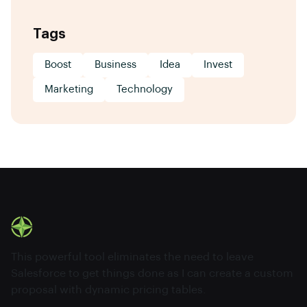
Tags
Boost
Business
Idea
Invest
Marketing
Technology
This powerful tool eliminates the need to leave
Salesforce to get things done as I can create a custom
proposal with dynamic pricing tables.