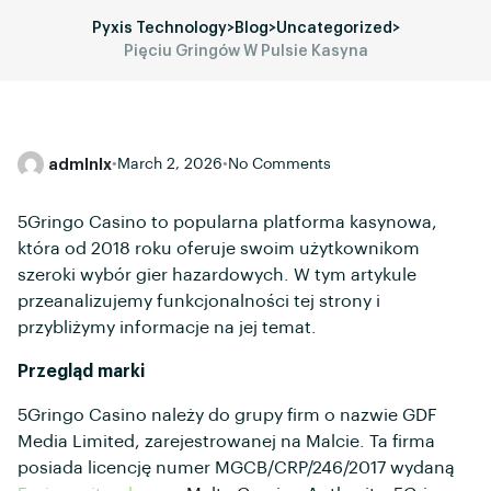
Pyxis Technology
>
Blog
>
Uncategorized
>
Pięciu Gringów W Pulsie Kasyna
admlnlx
•
March 2, 2026
•
No Comments
5Gringo Casino to popularna platforma kasynowa,
która od 2018 roku oferuje swoim użytkownikom
szeroki wybór gier hazardowych. W tym artykule
przeanalizujemy funkcjonalności tej strony i
przybliżymy informacje na jej temat.
Przegląd marki
5Gringo Casino należy do grupy firm o nazwie GDF
Media Limited, zarejestrowanej na Malcie. Ta firma
posiada licencję numer MGCB/CRP/246/2017 wydaną