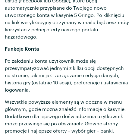
usług (Facebook lub Google), które będą
automatycznie przypisane do Twojego nowo
utworzonego konta w kasynie 5 Gringo. Po kliknięciu
na link weryfikacyjny otrzymany w mailu będziesz mógł
korzystać z pełnej oferty naszego portalu
hazardowego.
Funkcje Konta
Po założeniu konta użytkownik może się
przesympatyzować jednymi z kilku opcji dostępnych
na stronie, takimi jak: zarządzanie i edycja danych,
historia gry (ostatnie 10 sesji), preferencje i ustawienia
logowania.
Wszystkie powyższe elementy są widoczne w menu
głównym, gdzie można znaleźć informacje o kasynie.
Dodatkowo dla lepszego doświadczenia użytkownik
może przewinąć się po obszarach: Główne strony –
promocje i najlepsze oferty – wybór gier – banki.