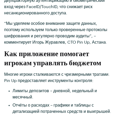
двухфакторную аутентификацию и биометрический
вход через FaceID/TouchID, что снижает риск
несанкционированного доступа.
“Мы уделяем особое внимание защите данных,
поэтому используем только проверенные протоколы
шифрования и регулярно проводим аудиты”, –
комментирует Игорь Журавлев, CTO Pin Up, Астана.
Как приложение помогает
игрокам управлять бюджетом
Многие игроки сталкиваются с чрезмерными тратами.
Pin Up предоставляет инструменты контроля:
Лимиты депозитов – дневной, недельный и
месячный.
Отчёты о расходах – графики и таблицы с
детализацией потраченных средств и выигрышей.