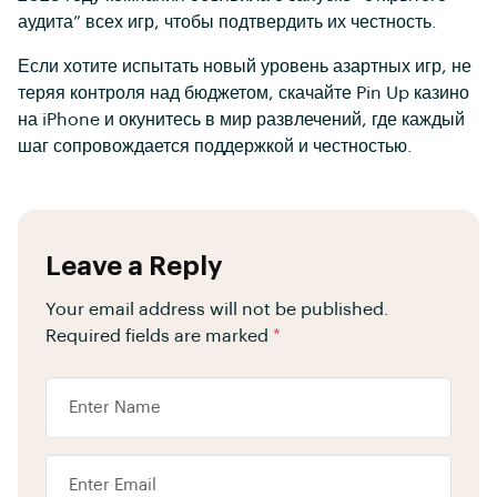
аудита” всех игр, чтобы подтвердить их честность.
Если хотите испытать новый уровень азартных игр, не
теряя контроля над бюджетом, скачайте Pin Up казино
на iPhone и окунитесь в мир развлечений, где каждый
шаг сопровождается поддержкой и честностью.
Leave a Reply
Your email address will not be published.
Required fields are marked
*