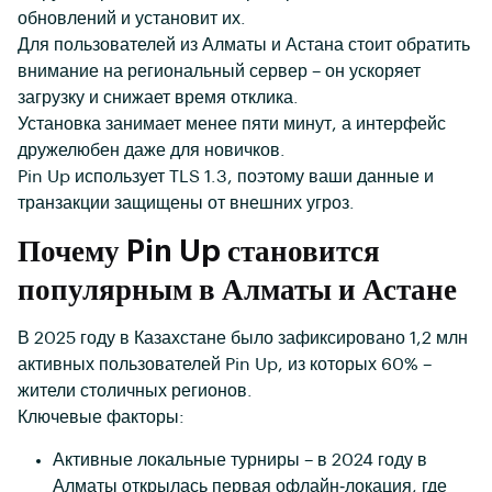
обновлений и установит их.
Для пользователей из Алматы и Астана стоит обратить
внимание на региональный сервер – он ускоряет
загрузку и снижает время отклика.
Установка занимает менее пяти минут, а интерфейс
дружелюбен даже для новичков.
Pin Up использует TLS 1.3, поэтому ваши данные и
транзакции защищены от внешних угроз.
Почему Pin Up становится
популярным в Алматы и Астане
В 2025 году в Казахстане было зафиксировано 1,2 млн
активных пользователей Pin Up, из которых 60% –
жители столичных регионов.
Ключевые факторы:
Активные локальные турниры – в 2024 году в
Алматы открылась первая офлайн‑локация, где