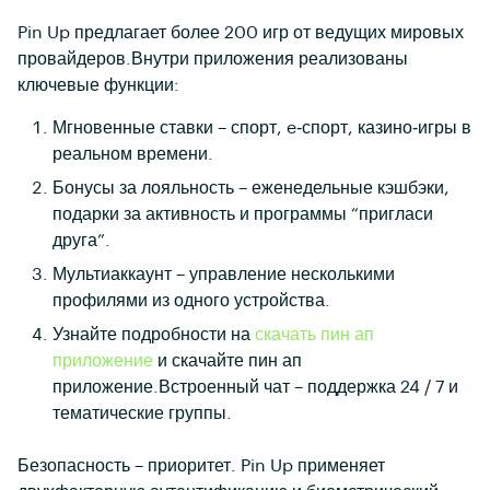
Pin Up предлагает более 200 игр от ведущих мировых
провайдеров.Внутри приложения реализованы
ключевые функции:
Мгновенные ставки – спорт, e‑спорт, казино‑игры в
реальном времени.
Бонусы за лояльность – еженедельные кэшбэки,
подарки за активность и программы “пригласи
друга”.
Мультиаккаунт – управление несколькими
профилями из одного устройства.
Узнайте подробности на
скачать пин ап
приложение
и скачайте пин ап
приложение.Встроенный чат – поддержка 24 / 7 и
тематические группы.
Безопасность – приоритет. Pin Up применяет