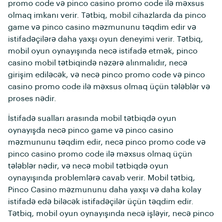
promo code və pinco casino promo code ilə məxsus
olmaq imkanı verir. Tətbiq, mobil cihazlarda da pinco
game və pinco casino məzmununu təqdim edir və
istifadəçilərə daha yaxşı oyun deneyimi verir. Tətbiq,
mobil oyun oynayışında necə istifadə etmək, pinco
casino mobil tətbiqində nəzərə alınmalıdır, necə
girişim ediləcək, və necə pinco promo code və pinco
casino promo code ilə məxsus olmaq üçün tələblər və
proses nədir.
İstifadə sualları arasında mobil tətbiqdə oyun
oynayışda necə pinco game və pinco casino
məzmununu təqdim edir, necə pinco promo code və
pinco casino promo code ilə məxsus olmaq üçün
tələblər nədir, və necə mobil tətbiqdə oyun
oynayışında problemlərə cavab verir. Mobil tətbiq,
Pinco Casino məzmununu daha yaxşı və daha kolay
istifadə edə biləcək istifadəçilər üçün təqdim edir.
Tətbiq, mobil oyun oynayışında necə işləyir, necə pinco