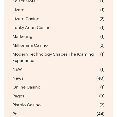
Kaiser Slots
(1)
Lizaro
(1)
Lizaro Casino
(2)
Lucky Anon Casino
(1)
Marketing
(1)
Millionaria Casino
(2)
Modern Technology Shapes The IGaming
(1)
Experience
NEW
(1)
News
(40)
Online Casino
(1)
Pages
(3)
Pistolo Casino
(2)
Post
(44)