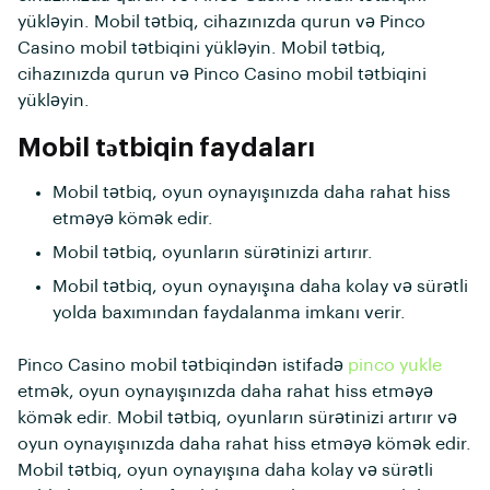
yükləyin. Mobil tətbiq, cihazınızda qurun və Pinco
Casino mobil tətbiqini yükləyin. Mobil tətbiq,
cihazınızda qurun və Pinco Casino mobil tətbiqini
yükləyin.
Mobil tətbiqin faydaları
Mobil tətbiq, oyun oynayışınızda daha rahat hiss
etməyə kömək edir.
Mobil tətbiq, oyunların sürətinizi artırır.
Mobil tətbiq, oyun oynayışına daha kolay və sürətli
yolda baxımından faydalanma imkanı verir.
Pinco Casino mobil tətbiqindən istifadə
pinco yukle
etmək, oyun oynayışınızda daha rahat hiss etməyə
kömək edir. Mobil tətbiq, oyunların sürətinizi artırır və
oyun oynayışınızda daha rahat hiss etməyə kömək edir.
Mobil tətbiq, oyun oynayışına daha kolay və sürətli