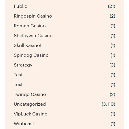
Public
(21)
Ringospin Casino
(2)
Roman Casino
(1)
Shelbywin Casino
(1)
Skrill Kasinot
(1)
Spindog Casino
(1)
Strategy
(3)
Test
(1)
Text
(1)
Twinqo Casino
(2)
Uncategorized
(3,110)
VipLuck Casino
(1)
Winbeast
(1)