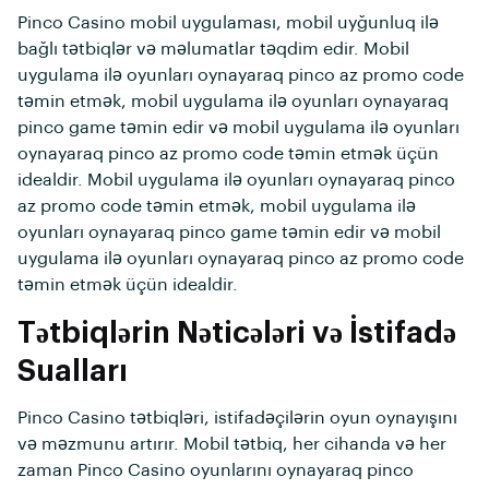
Pinco Casino mobil uygulaması, mobil uyğunluq ilə
bağlı tətbiqlər və məlumatlar təqdim edir. Mobil
uygulama ilə oyunları oynayaraq pinco az promo code
təmin etmək, mobil uygulama ilə oyunları oynayaraq
pinco game təmin edir və mobil uygulama ilə oyunları
oynayaraq pinco az promo code təmin etmək üçün
idealdir. Mobil uygulama ilə oyunları oynayaraq pinco
az promo code təmin etmək, mobil uygulama ilə
oyunları oynayaraq pinco game təmin edir və mobil
uygulama ilə oyunları oynayaraq pinco az promo code
təmin etmək üçün idealdir.
Tətbiqlərin Nəticələri və İstifadə
Sualları
Pinco Casino tətbiqləri, istifadəçilərin oyun oynayışını
və məzmunu artırır. Mobil tətbiq, her cihanda və her
zaman Pinco Casino oyunlarını oynayaraq pinco