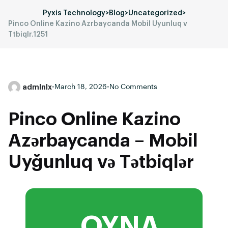
Pyxis Technology
>
Blog
>
Uncategorized
>
Pinco Online Kazino Azrbaycanda Mobil Uyunluq v
Ttbiqlr.1251
admlnlx
•
March 18, 2026
•
No Comments
Pinco Online Kazino
Azərbaycanda – Mobil
Uyğunluq və Tətbiqlər
OYNA