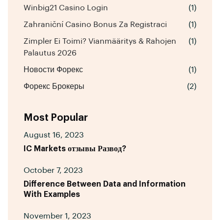
Winbig21 Casino Login
(1)
Zahraniční Casino Bonus Za Registraci
(1)
Zimpler Ei Toimi? Vianmääritys & Rahojen
(1)
Palautus 2026
Новости Форекс
(1)
Форекс Брокеры
(2)
Most Popular
August 16, 2023
IC Markets отзывы Развод?
October 7, 2023
Difference Between Data and Information
With Examples
November 1, 2023