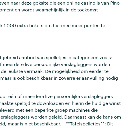
even naar deze goksite die een online casino is van Pino
moment en wordt waarschijnlijk in de toekomst
l ik 1.000 extra tickets om hiermee meer punten te
tgebreid aanbod van spelletjes in categorieën zoals: –
n of meerdere live persoonlijke verslagleggers worden
en de leukste vermaak. De mogelijkheid om eerder te
 maar is ook beschikbaar in zoverre er aanvulling nodig
s door één of meerdere live persoonlijke verslagleggers
aakte speltijd te downloaden en hierin de huidige winst
geleverd met een beperkte groep machines die
 verslagleggers worden geleid. Daarnaast kan de kans om
, maar is niet beschikbaar. – **Tafelspelletjes**: Dit