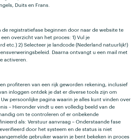
ngels, Duits en Frans.
 de registratiefase beginnen door naar de website te
een overzicht van het proces: 1) Vul je
etc.) 2) Selecteer je landcode (Nederland natuurlijk!)
ensverweringsbeleid. Daarna ontvangt u een mail met
e activeren.
en profiteren van een rijk geworden rekening, inclusief
an inloggen ontdek je dat er diverse tools zijn om
– Uw persoonlijke pagina waarin je alles kunt vinden over
enis – Hieronder vindt u een volledig beeld van de
s handig om te controleren of er onbekende
efinieerd als: Verstuur aanvraag – Onderstaande fase
erifieerd door het systeem en de status is niet
 aangemelde gebruiker waarin je bent bekeken in proces