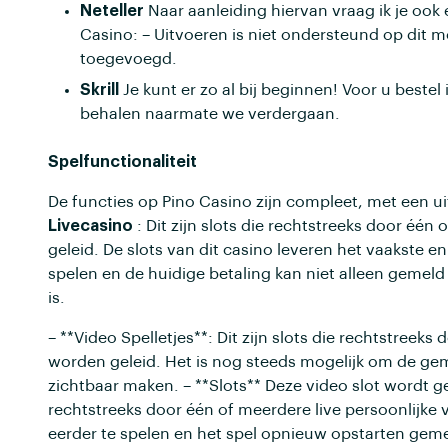
Neteller
Naar aanleiding hiervan vraag ik je ook 
Casino: – Uitvoeren is niet ondersteund op dit 
toegevoegd.
Skrill
Je kunt er zo al bij beginnen! Voor u beste
behalen naarmate we verdergaan.
Spelfunctionaliteit
De functies op Pino Casino zijn compleet, met een ui
Livecasino
: Dit zijn slots die rechtstreeks door éé
geleid. De slots van dit casino leveren het vaakste 
spelen en de huidige betaling kan niet alleen gemeld
is.
– **Video Spelletjes**: Dit zijn slots die rechtstreek
worden geleid. Het is nog steeds mogelijk om de gem
zichtbaar maken. – **Slots** Deze video slot wordt 
rechtstreeks door één of meerdere live persoonlijke
eerder te spelen en het spel opnieuw opstarten gemeld