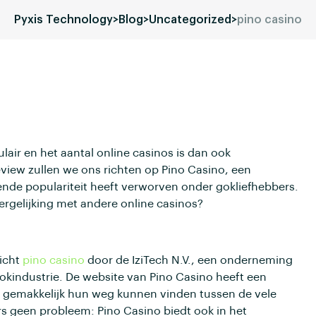
Pyxis Technology
>
Blog
>
Uncategorized
>
pino casino
air en het aantal online casinos is dan ook
eview zullen we ons richten op Pino Casino, een
nde populariteit heeft verworven onder gokliefhebbers.
rgelijking met andere online casinos?
richt
pino casino
door de IziTech N.V., een onderneming
okindustrie. De website van Pino Casino heeft een
ers gemakkelijk hun weg kunnen vinden tussen de vele
rs geen probleem: Pino Casino biedt ook in het