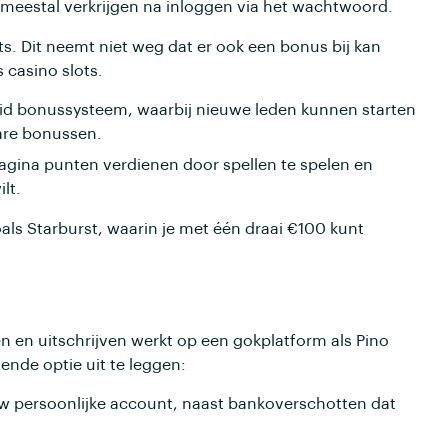
 meestal verkrijgen na inloggen via het wachtwoord.
ts. Dit neemt niet weg dat er ook een bonus bij kan
 casino slots.
eid bonussysteem, waarbij nieuwe leden kunnen starten
are bonussen.
pagina punten verdienen door spellen te spelen en
lt.
oals Starburst, waarin je met één draai €100 kunt
alen en uitschrijven werkt op een gokplatform als Pino
ende optie uit te leggen:
ouw persoonlijke account, naast bankoverschotten dat