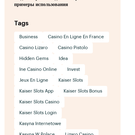
примеры использования
Tags
Business
Casino En Ligne En France
Casino Lizaro
Casino Pistolo
Hidden Gems
Idea
Ine Casino Online
Invest
Jeux En Ligne
Kaiser Slots
Kaiser Slots App
Kaiser Slots Bonus
Kaiser Slots Casino
Kaiser Slots Login
Kasyna Internetowe
Kasyna W Polsce
Lizaro Casino