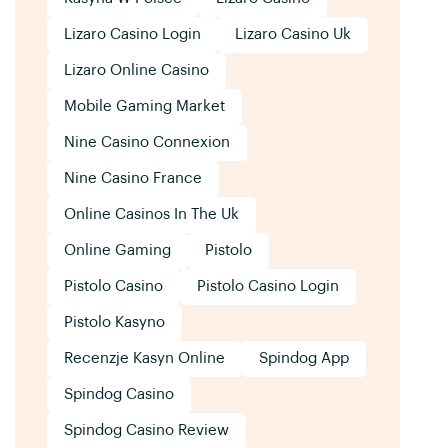
Lizaro Casino Login
Lizaro Casino Uk
Lizaro Online Casino
Mobile Gaming Market
Nine Casino Connexion
Nine Casino France
Online Casinos In The Uk
Online Gaming
Pistolo
Pistolo Casino
Pistolo Casino Login
Pistolo Kasyno
Recenzje Kasyn Online
Spindog App
Spindog Casino
Spindog Casino Review