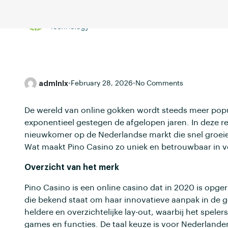
Services
Blog
Pricing
admlnlx
•
February 28, 2026
•
No Comments
De wereld van online gokken wordt steeds meer popul
exponentieel gestegen de afgelopen jaren. In deze r
nieuwkomer op de Nederlandse markt die snel groeie
Wat maakt Pino Casino zo uniek en betrouwbaar in ve
Overzicht van het merk
Pino Casino is een online casino dat in 2020 is opge
die bekend staat om haar innovatieve aanpak in de g
heldere en overzichtelijke lay-out, waarbij het spel
games en functies. De taal keuze is voor Nederlande