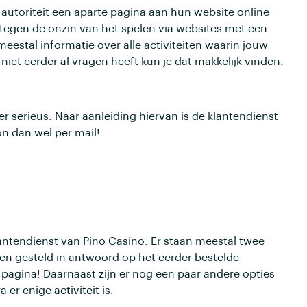
 autoriteit een aparte pagina aan hun website online
tegen de onzin van het spelen via websites met een
 meestal informatie over alle activiteiten waarin jouw
iet eerder al vragen heeft kun je dat makkelijk vinden.
r serieus. Naar aanleiding hiervan is de klantendienst
on dan wel per mail!
lantendienst van Pino Casino. Er staan meestal twee
en gesteld in antwoord op het eerder bestelde
t pagina! Daarnaast zijn er nog een paar andere opties
 er enige activiteit is.