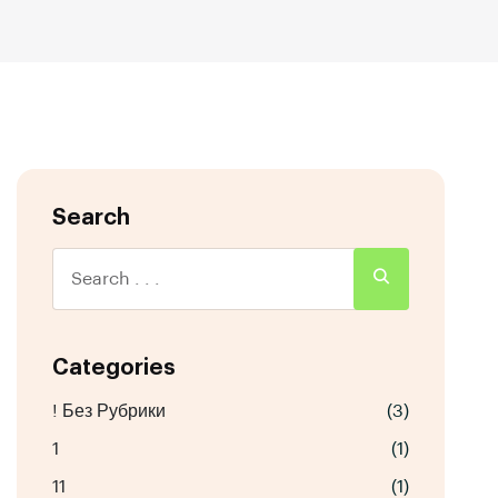
Search
Categories
! Без Рубрики
(3)
1
(1)
11
(1)