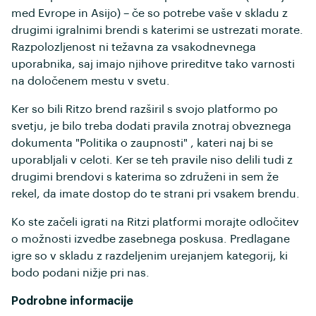
med Evrope in Asijo) – če so potrebe vaše v skladu z
drugimi igralnimi brendi s katerimi se ustrezati morate.
Razpolozljenost ni težavna za vsakodnevnega
uporabnika, saj imajo njihove prireditve tako varnosti
na določenem mestu v svetu.
Ker so bili Ritzo brend razširil s svojo platformo po
svetju, je bilo treba dodati pravila znotraj obveznega
dokumenta "Politika o zaupnosti" , kateri naj bi se
uporabljali v celoti. Ker se teh pravile niso delili tudi z
drugimi brendovi s katerima so združeni in sem že
rekel, da imate dostop do te strani pri vsakem brendu.
Ko ste začeli igrati na Ritzi platformi morajte odločitev
o možnosti izvedbe zasebnega poskusa. Predlagane
igre so v skladu z razdeljenim urejanjem kategorij, ki
bodo podani nižje pri nas.
Podrobne informacije