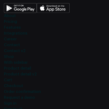
About
Pricing
Features
Integrations
Career
Contact
Contact v2
Shop
With sidebar
Product detail
Product detail v2
Cart
Checkout
Order confirmation
Request a demo
Sign in