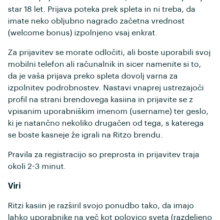
star 18 let. Prijava poteka prek spleta in ni treba, da
imate neko obljubno nagrado začetna vrednost
(welcome bonus) izpolnjeno vsaj enkrat.
Za prijavitev se morate odločiti, ali boste uporabili svoj
mobilni telefon ali računalnik in sicer namenite si to,
da je vaša prijava preko spleta dovolj varna za
izpolnitev podrobnostev. Nastavi vnaprej ustrezajoči
profil na strani brendovega kasiina in prijavite se z
vpisanim uporabniškim imenom (username) ter geslo,
ki je natančno nekoliko drugačen od tega, s katerega
se boste kasneje že igrali na Ritzo brendu.
Pravila za registracijo so preprosta in prijavitev traja
okoli 2-3 minut.
Viri
Ritzi kasiin je razširil svojo ponudbo tako, da imajo
lahko uporabnike na več kot polovico sveta (razdeljeno