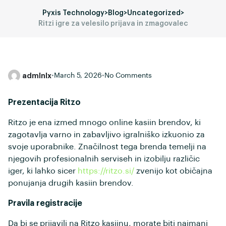
Pyxis Technology
>
Blog
>
Uncategorized
>
Ritzi igre za velesilo prijava in zmagovalec
admlnlx
•
March 5, 2026
•
No Comments
Prezentacija Ritzo
Ritzo je ena izmed mnogo online kasiin brendov, ki
zagotavlja varno in zabavljivo igralniško izkuonio za
svoje uporabnike. Značilnost tega brenda temelji na
njegovih profesionalnih serviseh in izobilju različic
iger, ki lahko sicer
https://ritzo.si/
zvenijo kot običajna
ponujanja drugih kasiin brendov.
Pravila registracije
Da bi se prijavili na Ritzo kasiinu, morate biti najmanj