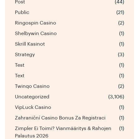
Post
(44)
Public
(21)
Ringospin Casino
(2)
Shelbywin Casino
(1)
Skrill Kasinot
(1)
Strategy
(3)
Test
(1)
Text
(1)
Twinqo Casino
(2)
Uncategorized
(3,106)
VipLuck Casino
(1)
Zahraniční Casino Bonus Za Registraci
(1)
Zimpler Ei Toimi? Vianmääritys & Rahojen
(1)
Palautus 2026