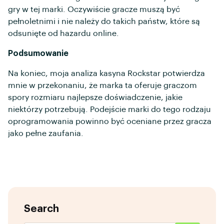
gry w tej marki. Oczywiście gracze muszą być
pełnoletnimi i nie należy do takich państw, które są
odsunięte od hazardu online.
Podsumowanie
Na koniec, moja analiza kasyna Rockstar potwierdza
mnie w przekonaniu, że marka ta oferuje graczom
spory rozmiaru najlepsze doświadczenie, jakie
niektórzy potrzebują. Podejście marki do tego rodzaju
oprogramowania powinno być oceniane przez gracza
jako pełne zaufania.
Search