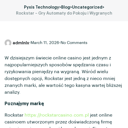
Pyxis Technology
>
Blog
>
Uncategorized
>
Rockstar – Gry Automaty do Pokoju i Wygranych
admlnlx
•
March 11, 2026
•
No Comments
W dzisiejszym świecie online casino jest jednym z
najpopularniejszych sposobów spędzania czasu i
ryzykowania pieniędzy na wygraną. Wśród wielu
dostępnych opcji, Rockstar jest jedną z nieco mniej
znanych marki, ale wartość tego kasyna wartej bliższej
analizy.
Poznajymy markę
Rockstar
https://rockstarcasino.com.pl
jest online
casinoem utworzonym przez doświadczoną firmę