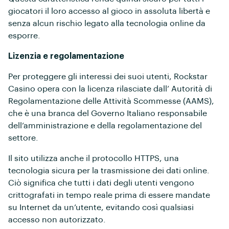
giocatori il loro accesso al gioco in assoluta libertà e
senza alcun rischio legato alla tecnologia online da
esporre.
Lizenzia e regolamentazione
Per proteggere gli interessi dei suoi utenti, Rockstar
Casino opera con la licenza rilasciate dall’ Autorità di
Regolamentazione delle Attività Scommesse (AAMS),
che è una branca del Governo Italiano responsabile
dell’amministrazione e della regolamentazione del
settore.
Il sito utilizza anche il protocollo HTTPS, una
tecnologia sicura per la trasmissione dei dati online.
Ciò significa che tutti i dati degli utenti vengono
crittografati in tempo reale prima di essere mandate
su Internet da un’utente, evitando così qualsiasi
accesso non autorizzato.