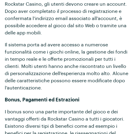
Rockstar Casino, gli utenti devono creare un account.
Dopo aver completato il processo di registrazione e
confermata l’indirizzo email associato all’account, è
possibile accedere al gioco dal sito Web o tramite una
delle app mobili.
Il sistema porta ad avere accesso a numerose
funzionalità come i giochi online, la gestione dei fondi
in tempo reale e le offerte promozionali per tutti i
clienti. Molti utenti hanno anche riscontrato un livello
di personalizzazione dell’esperienza molto alto. Alcune
delle caratteristiche possono essere modificate dopo
l’autenticazione.
Bonus, Pagamenti ed Estrazioni
I bonus sono una parte importante del gioco e dei
vantaggi offerti da Rockstar Casino a tutti i giocatori.
Esistono diversi tipi di benefici come ad esempio i
benefici per la registrazione, le riassegnazioni del