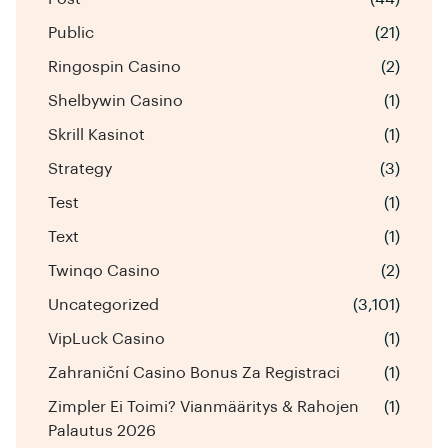
Public
(21)
Ringospin Casino
(2)
Shelbywin Casino
(1)
Skrill Kasinot
(1)
Strategy
(3)
Test
(1)
Text
(1)
Twinqo Casino
(2)
Uncategorized
(3,101)
VipLuck Casino
(1)
Zahraniční Casino Bonus Za Registraci
(1)
Zimpler Ei Toimi? Vianmääritys & Rahojen
(1)
Palautus 2026