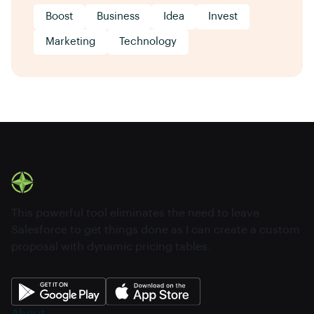
Boost
Business
Idea
Invest
Marketing
Technology
This powerful tool eliminates the need to leave
Salesforce to get things done as I can create a custom
proposal with dynamic pricing tables.