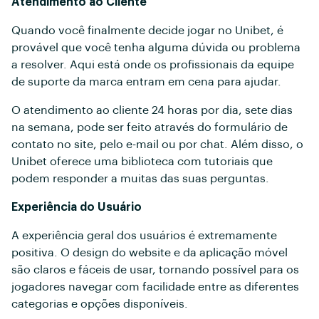
Atendimento ao Cliente
Quando você finalmente decide jogar no Unibet, é
provável que você tenha alguma dúvida ou problema
a resolver. Aqui está onde os profissionais da equipe
de suporte da marca entram em cena para ajudar.
O atendimento ao cliente 24 horas por dia, sete dias
na semana, pode ser feito através do formulário de
contato no site, pelo e-mail ou por chat. Além disso, o
Unibet oferece uma biblioteca com tutoriais que
podem responder a muitas das suas perguntas.
Experiência do Usuário
A experiência geral dos usuários é extremamente
positiva. O design do website e da aplicação móvel
são claros e fáceis de usar, tornando possível para os
jogadores navegar com facilidade entre as diferentes
categorias e opções disponíveis.