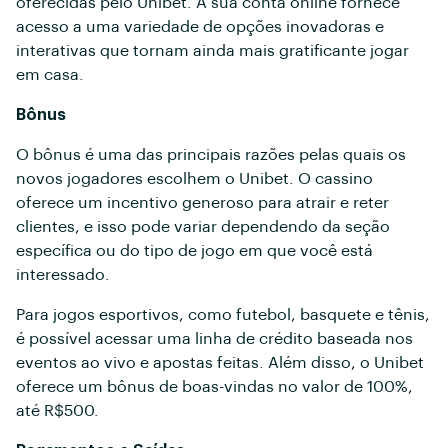
oferecidas pelo Unibet. A sua conta online fornece
acesso a uma variedade de opções inovadoras e
interativas que tornam ainda mais gratificante jogar
em casa.
Bônus
O bônus é uma das principais razões pelas quais os
novos jogadores escolhem o Unibet. O cassino
oferece um incentivo generoso para atrair e reter
clientes, e isso pode variar dependendo da seção
específica ou do tipo de jogo em que você está
interessado.
Para jogos esportivos, como futebol, basquete e tênis,
é possível acessar uma linha de crédito baseada nos
eventos ao vivo e apostas feitas. Além disso, o Unibet
oferece um bônus de boas-vindas no valor de 100%,
até R$500.