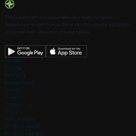
This powerful tool eliminates the need to leave
Salesforce to get things done as I can create a custom
proposal with dynamic pricing tables.
About
Pricing
Features
Integrations
Career
Contact
Contact v2
Shop
With sidebar
Product detail
Product detail v2