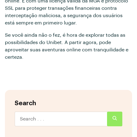
online. E com uma licença válida da MGA e protocolo
SSL para proteger transações financeiras contra
interceptação maliciosa, a segurança dos usuários
está sempre em primeiro lugar.
Se você ainda não o fez, é hora de explorar todas as
possibilidades do Unibet. A partir agora, pode
aproveitar suas aventuras online com tranquilidade e
certeza.
Search