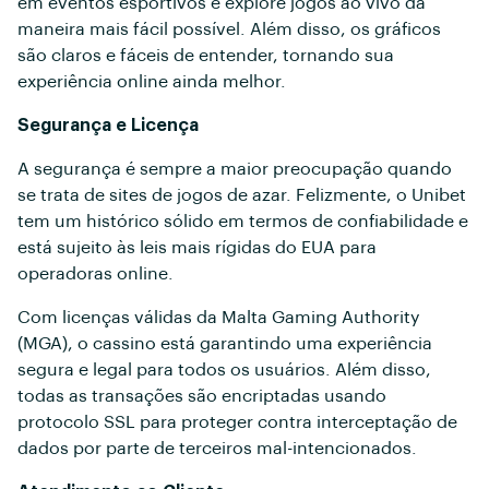
em eventos esportivos e explore jogos ao vivo da
maneira mais fácil possível. Além disso, os gráficos
são claros e fáceis de entender, tornando sua
experiência online ainda melhor.
Segurança e Licença
A segurança é sempre a maior preocupação quando
se trata de sites de jogos de azar. Felizmente, o Unibet
tem um histórico sólido em termos de confiabilidade e
está sujeito às leis mais rígidas do EUA para
operadoras online.
Com licenças válidas da Malta Gaming Authority
(MGA), o cassino está garantindo uma experiência
segura e legal para todos os usuários. Além disso,
todas as transações são encriptadas usando
protocolo SSL para proteger contra interceptação de
dados por parte de terceiros mal-intencionados.