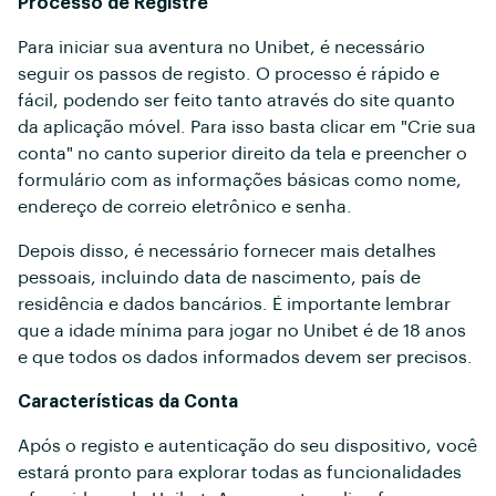
Processo de Registre
Para iniciar sua aventura no Unibet, é necessário
seguir os passos de registo. O processo é rápido e
fácil, podendo ser feito tanto através do site quanto
da aplicação móvel. Para isso basta clicar em "Crie sua
conta" no canto superior direito da tela e preencher o
formulário com as informações básicas como nome,
endereço de correio eletrônico e senha.
Depois disso, é necessário fornecer mais detalhes
pessoais, incluindo data de nascimento, país de
residência e dados bancários. É importante lembrar
que a idade mínima para jogar no Unibet é de 18 anos
e que todos os dados informados devem ser precisos.
Características da Conta
Após o registo e autenticação do seu dispositivo, você
estará pronto para explorar todas as funcionalidades