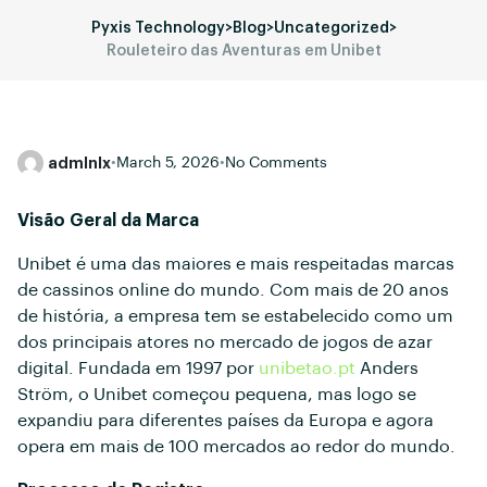
Pyxis Technology
>
Blog
>
Uncategorized
>
Rouleteiro das Aventuras em Unibet
admlnlx
•
March 5, 2026
•
No Comments
Visão Geral da Marca
Unibet é uma das maiores e mais respeitadas marcas
de cassinos online do mundo. Com mais de 20 anos
de história, a empresa tem se estabelecido como um
dos principais atores no mercado de jogos de azar
digital. Fundada em 1997 por
unibetao.pt
Anders
Ström, o Unibet começou pequena, mas logo se
expandiu para diferentes países da Europa e agora
opera em mais de 100 mercados ao redor do mundo.