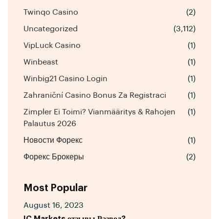
Twinqo Casino
(2)
Uncategorized
(3,112)
VipLuck Casino
(1)
Winbeast
(1)
Winbig21 Casino Login
(1)
Zahraniční Casino Bonus Za Registraci
(1)
Zimpler Ei Toimi? Vianmääritys & Rahojen
(1)
Palautus 2026
Новости Форекс
(1)
Форекс Брокеры
(2)
Most Popular
August 16, 2023
IC Markets отзывы Развод?