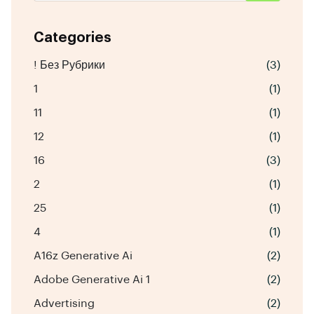
Categories
! Без Рубрики
(3)
1
(1)
11
(1)
12
(1)
16
(3)
2
(1)
25
(1)
4
(1)
A16z Generative Ai
(2)
Adobe Generative Ai 1
(2)
Advertising
(2)