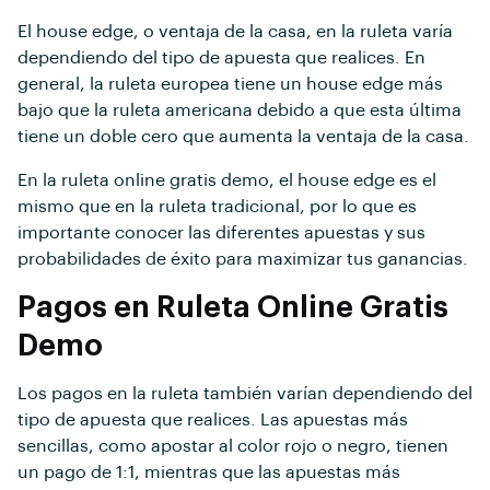
El house edge, o ventaja de la casa, en la ruleta varía
dependiendo del tipo de apuesta que realices. En
general, la ruleta europea tiene un house edge más
bajo que la ruleta americana debido a que esta última
tiene un doble cero que aumenta la ventaja de la casa.
En la ruleta online gratis demo, el house edge es el
mismo que en la ruleta tradicional, por lo que es
importante conocer las diferentes apuestas y sus
probabilidades de éxito para maximizar tus ganancias.
Pagos en Ruleta Online Gratis
Demo
Los pagos en la ruleta también varían dependiendo del
tipo de apuesta que realices. Las apuestas más
sencillas, como apostar al color rojo o negro, tienen
un pago de 1:1, mientras que las apuestas más