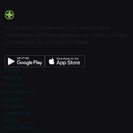
This powerful tool eliminates the need to leave
Salesforce to get things done as I can create a custom
proposal with dynamic pricing tables.
About
Pricing
Features
Integrations
Career
Contact
Contact v2
Shop
With sidebar