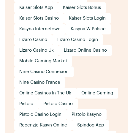
Kaiser Slots App
Kaiser Slots Bonus
Kaiser Slots Casino
Kaiser Slots Login
Kasyna Internetowe
Kasyna W Polsce
Lizaro Casino
Lizaro Casino Login
Lizaro Casino Uk
Lizaro Online Casino
Mobile Gaming Market
Nine Casino Connexion
Nine Casino France
Online Casinos In The Uk
Online Gaming
Pistolo
Pistolo Casino
Pistolo Casino Login
Pistolo Kasyno
Recenzje Kasyn Online
Spindog App