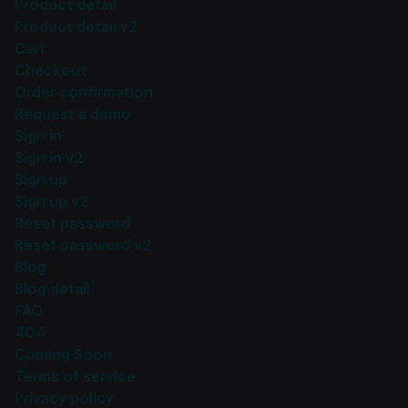
Product detail
Product detail v2
Cart
Checkout
Order confirmation
Request a demo
Sign in
Sign in v2
Sign up
Sign up v2
Reset password
Reset password v2
Blog
Blog detail
FAQ
404
Coming Soon
Terms of service
Privacy policy