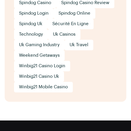
Spindog Casino
Spindog Casino Review
Spindog Login
Spindog Online
Spindog Uk
Sécurité En Ligne
Technology
Uk Casinos
Uk Gaming Industry
Uk Travel
Weekend Getaways
Winbig21 Casino Login
Winbig21 Casino Uk
Winbig21 Mobile Casino