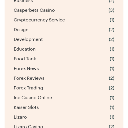
Business
(2)
Casperbets Casino
(3)
Cryptocurrency Service
(1)
Design
(2)
Development
(2)
Education
(1)
Food Tank
(1)
Forex News
(1)
Forex Reviews
(2)
Forex Trading
(2)
Ine Casino Online
(1)
Kaiser Slots
(1)
Lizaro
(1)
Lizaro Casino
(2)