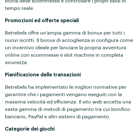
storia delle scommesse e controllare i propri saldi in
tempo reale.
Promozioni ed offerte speciali
Betrebels offre un’ampia gamma di bonus per tutti i
nuovi iscritti. Il bonus di accoglienza si configura come
un incentivo ideale per lanciare la propria avventura
online con scommesse e slot machine in completa
sicurezza.
Pianificazione delle transazioni
Betrebels ha implementato le migliori normative per
garantire che i pagamenti vengano eseguiti con la
massima velocità ed efficienza. Il sito web accetta una
vasta gamma di metodi di pagamento tra cui bonifico
bancario, PayPal e altri sistemi di pagamento.
Categorie dei giochi