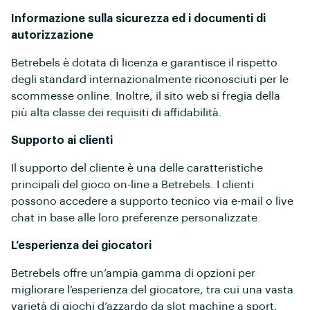
Informazione sulla sicurezza ed i documenti di
autorizzazione
Betrebels è dotata di licenza e garantisce il rispetto
degli standard internazionalmente riconosciuti per le
scommesse online. Inoltre, il sito web si fregia della
più alta classe dei requisiti di affidabilità.
Supporto ai clienti
Il supporto del cliente è una delle caratteristiche
principali del gioco on-line a Betrebels. I clienti
possono accedere a supporto tecnico via e-mail o live
chat in base alle loro preferenze personalizzate.
L’esperienza dei giocatori
Betrebels offre un’ampia gamma di opzioni per
migliorare l’esperienza del giocatore, tra cui una vasta
varietà di giochi d’azzardo da slot machine a sport,