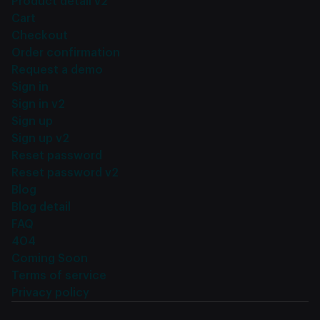
Product detail v2
Cart
Checkout
Order confirmation
Request a demo
Sign in
Sign in v2
Sign up
Sign up v2
Reset password
Reset password v2
Blog
Blog detail
FAQ
404
Coming Soon
Terms of service
Privacy policy