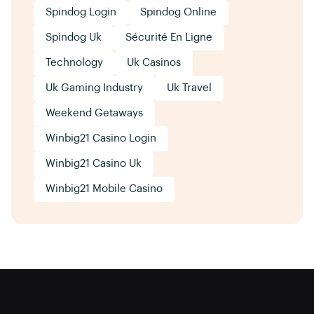
Spindog Login
Spindog Online
Spindog Uk
Sécurité En Ligne
Technology
Uk Casinos
Uk Gaming Industry
Uk Travel
Weekend Getaways
Winbig21 Casino Login
Winbig21 Casino Uk
Winbig21 Mobile Casino