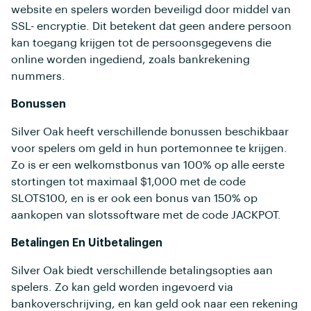
website en spelers worden beveiligd door middel van
SSL- encryptie. Dit betekent dat geen andere persoon
kan toegang krijgen tot de persoonsgegevens die
online worden ingediend, zoals bankrekening
nummers.
Bonussen
Silver Oak heeft verschillende bonussen beschikbaar
voor spelers om geld in hun portemonnee te krijgen.
Zo is er een welkomstbonus van 100% op alle eerste
stortingen tot maximaal $1,000 met de code
SLOTS100, en is er ook een bonus van 150% op
aankopen van slotssoftware met de code JACKPOT.
Betalingen En Uitbetalingen
Silver Oak biedt verschillende betalingsopties aan
spelers. Zo kan geld worden ingevoerd via
bankoverschrijving, en kan geld ook naar een rekening