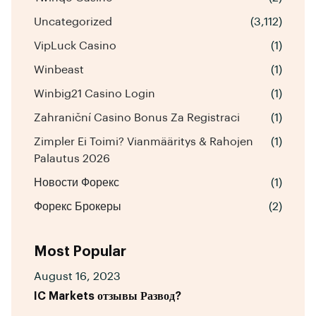
Uncategorized
(3,112)
VipLuck Casino
(1)
Winbeast
(1)
Winbig21 Casino Login
(1)
Zahraniční Casino Bonus Za Registraci
(1)
Zimpler Ei Toimi? Vianmääritys & Rahojen
(1)
Palautus 2026
Новости Форекс
(1)
Форекс Брокеры
(2)
Most Popular
August 16, 2023
IC Markets отзывы Развод?