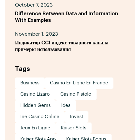
October 7, 2023
Difference Between Data and Information
With Examples
November 1, 2023
Индикатор CCI индекс товарного канала
примеры использования
Tags
Business
Casino En Ligne En France
Casino Lizaro
Casino Pistolo
Hidden Gems
Idea
Ine Casino Online
Invest
Jeux En Ligne
Kaiser Slots
Kaiser Slots App
Kaiser Slots Bonus