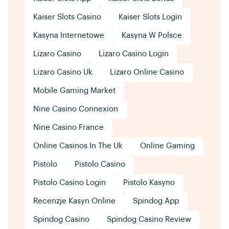
Kaiser Slots Casino
Kaiser Slots Login
Kasyna Internetowe
Kasyna W Polsce
Lizaro Casino
Lizaro Casino Login
Lizaro Casino Uk
Lizaro Online Casino
Mobile Gaming Market
Nine Casino Connexion
Nine Casino France
Online Casinos In The Uk
Online Gaming
Pistolo
Pistolo Casino
Pistolo Casino Login
Pistolo Kasyno
Recenzje Kasyn Online
Spindog App
Spindog Casino
Spindog Casino Review