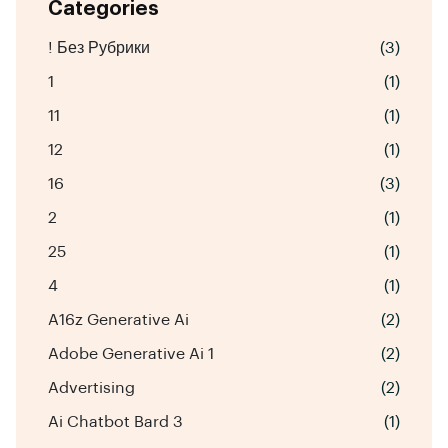
Categories
! Без Рубрики
(3)
1
(1)
11
(1)
12
(1)
16
(3)
2
(1)
25
(1)
4
(1)
A16z Generative Ai
(2)
Adobe Generative Ai 1
(2)
Advertising
(2)
Ai Chatbot Bard 3
(1)