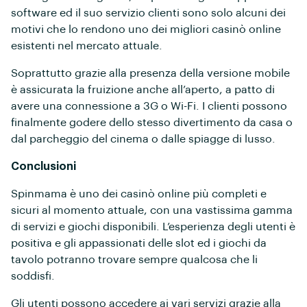
software ed il suo servizio clienti sono solo alcuni dei
motivi che lo rendono uno dei migliori casinò online
esistenti nel mercato attuale.
Soprattutto grazie alla presenza della versione mobile
è assicurata la fruizione anche all’aperto, a patto di
avere una connessione a 3G o Wi-Fi. I clienti possono
finalmente godere dello stesso divertimento da casa o
dal parcheggio del cinema o dalle spiagge di lusso.
Conclusioni
Spinmama è uno dei casinò online più completi e
sicuri al momento attuale, con una vastissima gamma
di servizi e giochi disponibili. L’esperienza degli utenti è
positiva e gli appassionati delle slot ed i giochi da
tavolo potranno trovare sempre qualcosa che li
soddisfi.
Gli utenti possono accedere ai vari servizi grazie alla