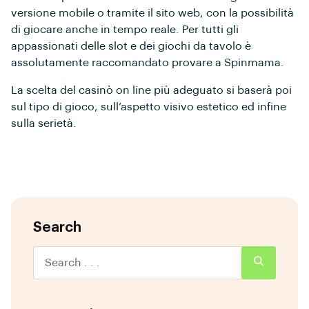
versione mobile o tramite il sito web, con la possibilità
di giocare anche in tempo reale. Per tutti gli
appassionati delle slot e dei giochi da tavolo è
assolutamente raccomandato provare a Spinmama.
La scelta del casinò on line più adeguato si baserà poi
sul tipo di gioco, sull’aspetto visivo estetico ed infine
sulla serietà.
Search