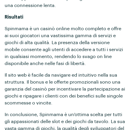
una connessione lenta.
Risultati
Spinmama è un casinò online molto completo e offre
ai suoi giocatori una vastissima gamma di servizi e
giochi di alta qualità. La presenza della versione
mobile consente agli utenti di accedere a tutti i servizi
in qualsiasi momento, rendendo lo svago on line
disponibile anche nelle fasi di libertà.
Il sito web è facile da navigare ed intuitivo nella sua
struttura. Il bonus e le offerte promozionali sono una
garanzia del casinò per incentivare la partecipazione ai
giochi e ripagare i clienti con dei benefici sulle singole
scommesse o vincite.
In conclusione, Spinmama è un’ottima scelta per tutti
gli appassionati delle slot e dei giochi da tavolo. La sua
vasta gamma di giochi, la qualità degli sviluppatori del