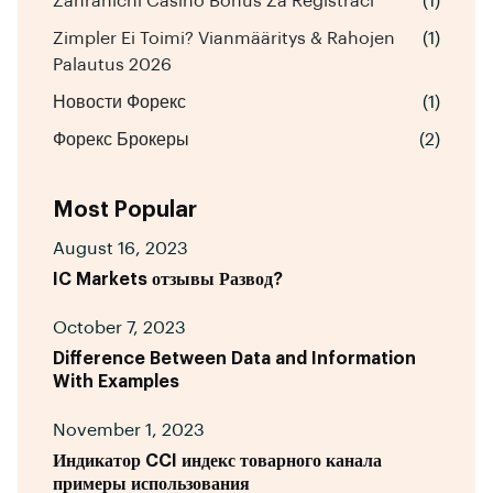
Zahraniční Casino Bonus Za Registraci
(1)
Zimpler Ei Toimi? Vianmääritys & Rahojen
(1)
Palautus 2026
Новости Форекс
(1)
Форекс Брокеры
(2)
Most Popular
August 16, 2023
IC Markets отзывы Развод?
October 7, 2023
Difference Between Data and Information
With Examples
November 1, 2023
Индикатор CCI индекс товарного канала
примеры использования