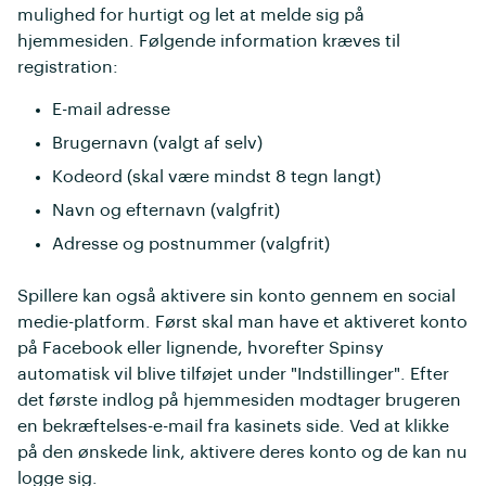
mulighed for hurtigt og let at melde sig på
hjemmesiden. Følgende information kræves til
registration:
E-mail adresse
Brugernavn (valgt af selv)
Kodeord (skal være mindst 8 tegn langt)
Navn og efternavn (valgfrit)
Adresse og postnummer (valgfrit)
Spillere kan også aktivere sin konto gennem en social
medie-platform. Først skal man have et aktiveret konto
på Facebook eller lignende, hvorefter Spinsy
automatisk vil blive tilføjet under "Indstillinger". Efter
det første indlog på hjemmesiden modtager brugeren
en bekræftelses-e-mail fra kasinets side. Ved at klikke
på den ønskede link, aktivere deres konto og de kan nu
logge sig.