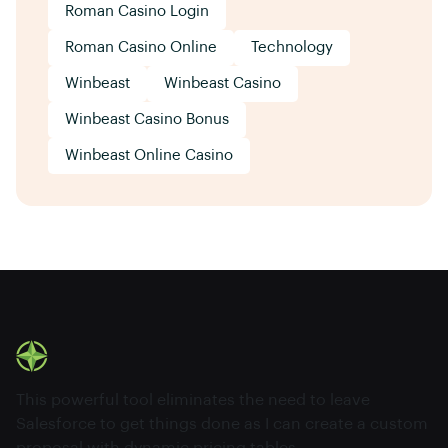
Roman Casino Login
Roman Casino Online
Technology
Winbeast
Winbeast Casino
Winbeast Casino Bonus
Winbeast Online Casino
This powerful tool eliminates the need to leave
Salesforce to get things done as I can create a custom
proposal with dynamic pricing tables.