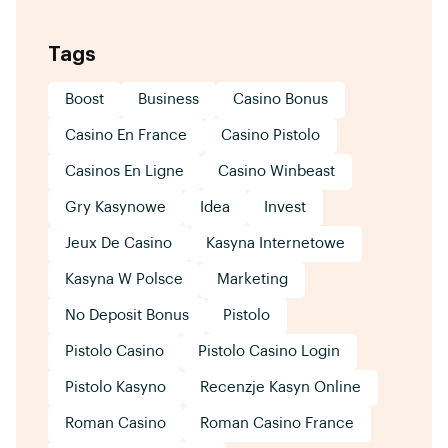
Tags
Boost
Business
Casino Bonus
Casino En France
Casino Pistolo
Casinos En Ligne
Casino Winbeast
Gry Kasynowe
Idea
Invest
Jeux De Casino
Kasyna Internetowe
Kasyna W Polsce
Marketing
No Deposit Bonus
Pistolo
Pistolo Casino
Pistolo Casino Login
Pistolo Kasyno
Recenzje Kasyn Online
Roman Casino
Roman Casino France