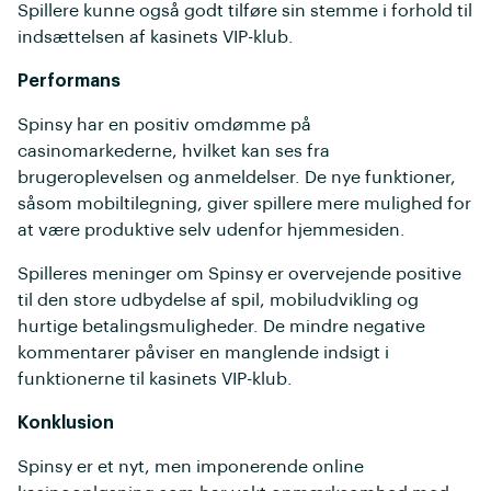
Spillere kunne også godt tilføre sin stemme i forhold til
indsættelsen af kasinets VIP-klub.
Performans
Spinsy har en positiv omdømme på
casinomarkederne, hvilket kan ses fra
brugeroplevelsen og anmeldelser. De nye funktioner,
såsom mobiltilegning, giver spillere mere mulighed for
at være produktive selv udenfor hjemmesiden.
Spilleres meninger om Spinsy er overvejende positive
til den store udbydelse af spil, mobiludvikling og
hurtige betalingsmuligheder. De mindre negative
kommentarer påviser en manglende indsigt i
funktionerne til kasinets VIP-klub.
Konklusion
Spinsy er et nyt, men imponerende online