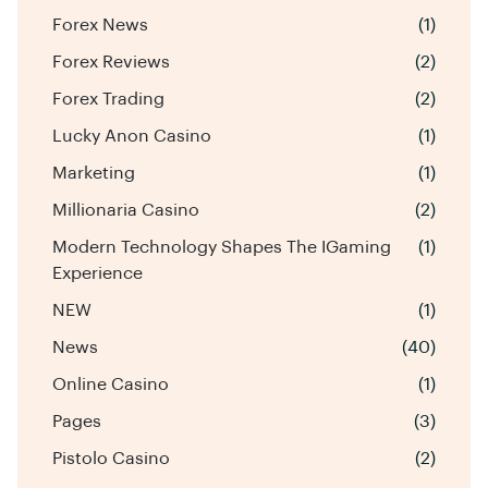
Forex News
(1)
Forex Reviews
(2)
Forex Trading
(2)
Lucky Anon Casino
(1)
Marketing
(1)
Millionaria Casino
(2)
Modern Technology Shapes The IGaming
(1)
Experience
NEW
(1)
News
(40)
Online Casino
(1)
Pages
(3)
Pistolo Casino
(2)