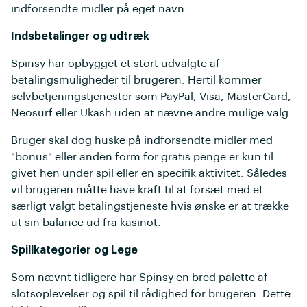
indforsendte midler på eget navn.
Indsbetalinger og udtræk
Spinsy har opbygget et stort udvalgte af
betalingsmuligheder til brugeren. Hertil kommer
selvbetjeningstjenester som PayPal, Visa, MasterCard,
Neosurf eller Ukash uden at nævne andre mulige valg.
Bruger skal dog huske på indforsendte midler med
"bonus" eller anden form for gratis penge er kun til
givet hen under spil eller en specifik aktivitet. Således
vil brugeren måtte have kraft til at forsæt med et
særligt valgt betalingstjeneste hvis ønske er at trække
ut sin balance ud fra kasinot.
Spillkategorier og Lege
Som nævnt tidligere har Spinsy en bred palette af
slotsoplevelser og spil til rådighed for brugeren. Dette