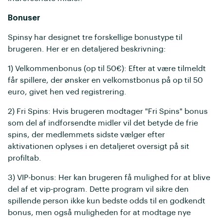
Bonuser
Spinsy har designet tre forskellige bonustype til
brugeren. Her er en detaljered beskrivning:
1) Velkommenbonus (op til 50€): Efter at være tilmeldt
får spillere, der ønsker en velkomstbonus på op til 50
euro, givet hen ved registrering.
2) Fri Spins: Hvis brugeren modtager "Fri Spins" bonus
som del af indforsendte midler vil det betyde de frie
spins, der medlemmets sidste vælger efter
aktivationen oplyses i en detaljeret oversigt på sit
profiltab.
3) VIP-bonus: Her kan brugeren få mulighed for at blive
del af et vip-program. Dette program vil sikre den
spillende person ikke kun bedste odds til en godkendt
bonus, men også muligheden for at modtage nye