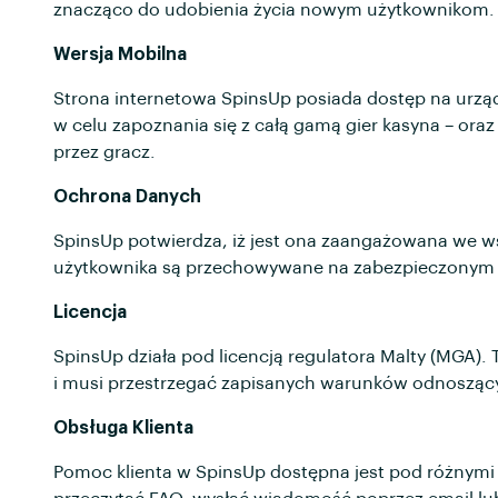
znacząco do udobienia życia nowym użytkownikom.
Wersja Mobilna
Strona internetowa SpinsUp posiada dostęp na urzą
w celu zapoznania się z całą gamą gier kasyna – ora
przez gracz.
Ochrona Danych
SpinsUp potwierdza, iż jest ona zaangażowana we 
użytkownika są przechowywane na zabezpieczonym 
Licencja
SpinsUp działa pod licencją regulatora Malty (MGA).
i musi przestrzegać zapisanych warunków odnoszący
Obsługa Klienta
Pomoc klienta w SpinsUp dostępna jest pod różnymi 