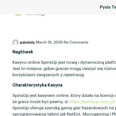
Pyxis T
Services
Blog
Pricing
admlnlx
•
March 16, 2026
•
No Comments
Nagłówek
Kasyno online SpinsUp jest nową i dynamiczną platf
Jest to miejsce, gdzie gracze mogą cieszyć się róż
korzyściami związanych z rejestracją.
Charakterystyka Kasyna
SpinsUp jest kasynem online, który działa na licencj
że gracz może być pewny, iż
https://spinsup.com.pl/
SpinsUp oferuje szeroką gamę gier hazardowych na
oprogramowania takimi jak NetEnt, Microgaming i Pl