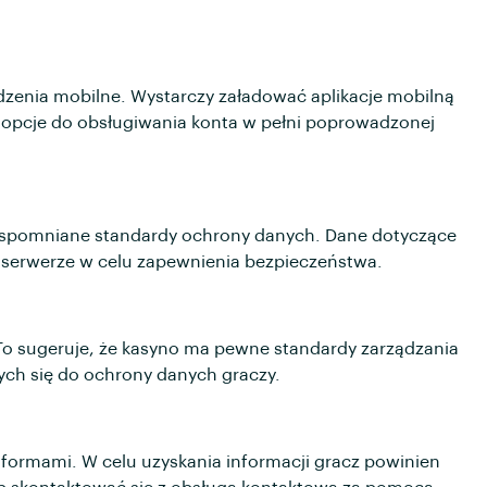
dzenia mobilne. Wystarczy załadować aplikacje mobilną
z opcje do obsługiwania konta w pełni poprowadzonej
wspomniane standardy ochrony danych. Dane dotyczące
serwerze w celu zapewnienia bezpieczeństwa.
 To sugeruje, że kasyno ma pewne standardy zarządzania
ch się do ochrony danych graczy.
formami. W celu uzyskania informacji gracz powinien