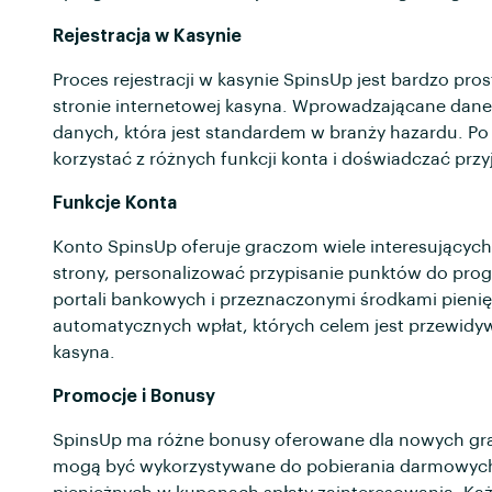
Rejestracja w Kasynie
Proces rejestracji w kasynie SpinsUp jest bardzo prost
stronie internetowej kasyna. Wprowadzającane dan
danych, która jest standardem w branży hazardu. Po
korzystać z różnych funkcji konta i doświadczać przy
Funkcje Konta
Konto SpinsUp oferuje graczom wiele interesujących
strony, personalizować przypisanie punktów do pro
portali bankowych i przeznaczonymi środkami pienię
automatycznych wpłat, których celem jest przewidy
kasyna.
Promocje i Bonusy
SpinsUp ma różne bonusy oferowane dla nowych gr
mogą być wykorzystywane do pobierania darmowych s