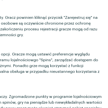
y. Gracz powinien kliknąć przycisk "Zarejestruj się" na
e osobowe są oczywiście chronione przez ochronę
 zakończeniu procesu rejestracji gracze mogą od razu
jemności gry.
 opcji. Gracze mogą ustawić preferencje wyglądu
gramu lojalnościowgo "Spins", zarządzać dostępem do
żnymi. Ponadto grze mogą korzystać z funkcji
walna obsługa w przypadku nieustannego korzystania z
aczy. Zgromadzone punkty w programie lojalnościowym
pinów, gry na pieniądze lub niewykładalnych wartości