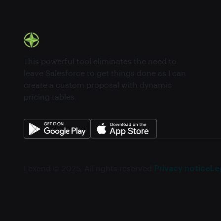
This powerful tool eliminates the need to
leave Salesforce to get things done as I can
create a custom proposal with dynamic
pricing tables.
Lexend © 2025, All rights reserved.
Privacy notice
Le