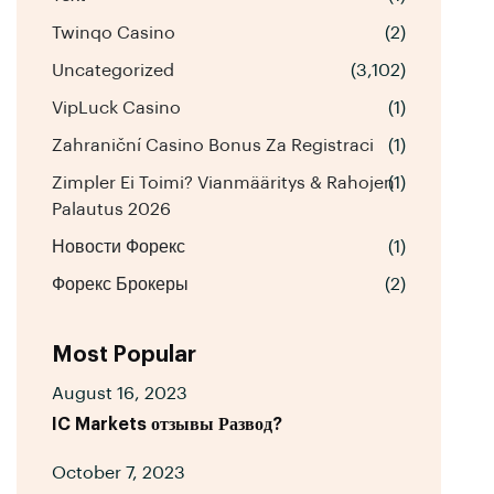
Twinqo Casino
(2)
Uncategorized
(3,102)
VipLuck Casino
(1)
Zahraniční Casino Bonus Za Registraci
(1)
Zimpler Ei Toimi? Vianmääritys & Rahojen
(1)
Palautus 2026
Новости Форекс
(1)
Форекс Брокеры
(2)
Most Popular
August 16, 2023
IC Markets отзывы Развод?
October 7, 2023