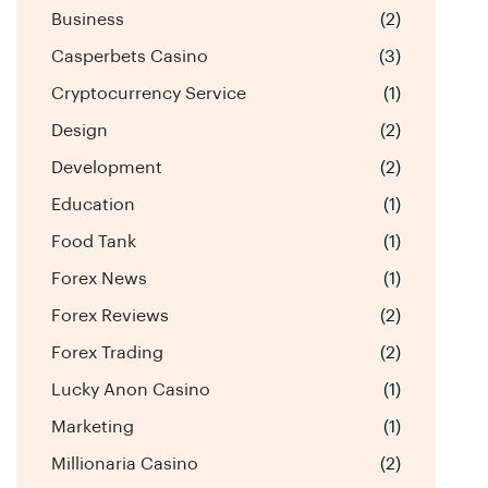
Business
(2)
Casperbets Casino
(3)
Cryptocurrency Service
(1)
Design
(2)
Development
(2)
Education
(1)
Food Tank
(1)
Forex News
(1)
Forex Reviews
(2)
Forex Trading
(2)
Lucky Anon Casino
(1)
Marketing
(1)
Millionaria Casino
(2)