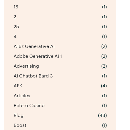
16
(1)
2
(1)
25
(1)
4
(1)
A16z Generative Ai
(2)
Adobe Generative Ai 1
(2)
Advertising
(2)
Ai Chatbot Bard 3
(1)
APK
(4)
Articles
(1)
Betero Casino
(1)
Blog
(48)
Boost
(1)