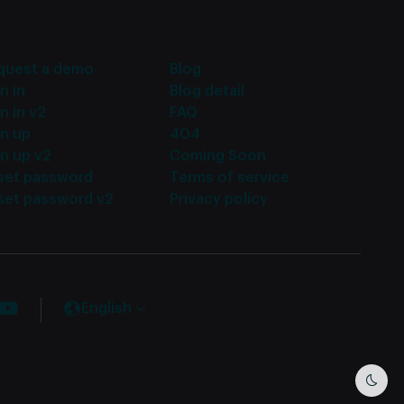
quest a demo
Blog
n in
Blog detail
n in v2
FAQ
gn up
404
n up v2
Coming Soon
set password
Terms of service
set password v2
Privacy policy
English
Dark