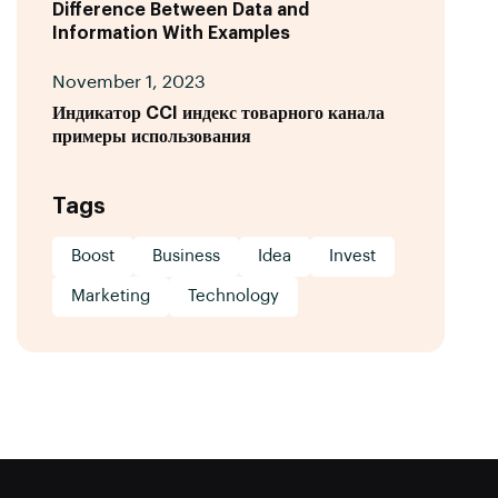
Difference Between Data and
Information With Examples
November 1, 2023
Индикатор CCI индекс товарного канала
примеры использования
Tags
Boost
Business
Idea
Invest
Marketing
Technology