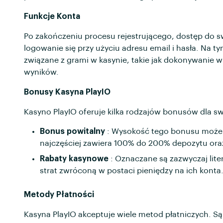
Funkcje Konta
Po zakończeniu procesu rejestrującego, dostęp do s
logowanie się przy użyciu adresu email i hasła. Na
związane z grami w kasynie, takie jak dokonywanie w
wyników.
Bonusy Kasyna PlayIO
Kasyno PlayIO oferuje kilka rodzajów bonusów dla swo
Bonus powitalny
: Wysokość tego bonusu może 
najczęściej zawiera 100% do 200% depozytu or
Rabaty kasynowe
: Oznaczane są zazwyczaj lit
strat zwróconą w postaci pieniędzy na ich konta
Metody Płatności
Kasyna PlayIO akceptuje wiele metod płatniczych. Są