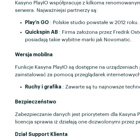
Kasyno PlayIO współpracuje z kilkoma renomowanymi
serwera. Najważniejsi partnerzy są:
Play’n GO
: Polskie studio powstałe w 2012 roku.
Quickspin AB
: Firma założona przez Fredrik O
posiadają takie wybitne marki jak Novomatic.
Wersja mobilna
Funkcje Kasyna PlayIO są dostępne na urządzeniach
zainstalować za pomocą przeglądarek internetowyc
Ruchy i grafika
: Zawarte są tu najnowsze techn
Bezpieczeństwo
Zabezpieczanie danych jest priorytetem dla Kasyna P
licencja sprawia iż działają one dozwolonymi przez 
Dział Support Klienta