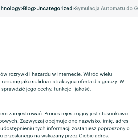
chnology
>
Blog
>
Uncategorized
>
Symulacja Automatu do Gi
ów rozrywki i hazardu w Internecie. Wśród wielu
renomę jako solidna i atrakcyjna oferta dla graczy. W
 sprawdzić jego cechy, funkcje i jakość.
tem zarejestrować. Proces rejestrujący jest stosunkowo
obowych. Zazwyczaj obejmuje one nazwisko, imię, adres
udostępnieniu tych informacji zostaniesz poproszony o
ku przesłanego na wskazany przez Ciebie adres.