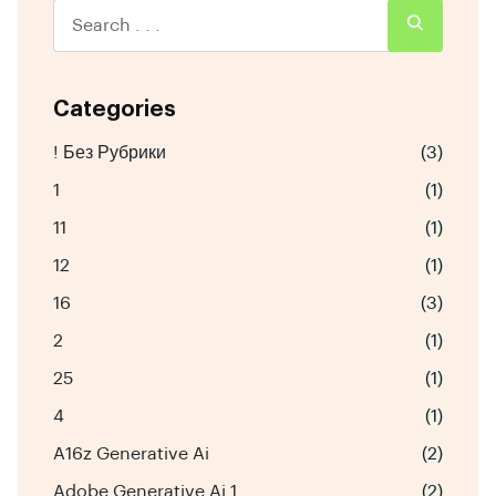
Categories
! Без Рубрики
(3)
1
(1)
11
(1)
12
(1)
16
(3)
2
(1)
25
(1)
4
(1)
A16z Generative Ai
(2)
Adobe Generative Ai 1
(2)