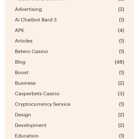
Advertising
(2)
Ai Chatbot Bard 3
(1)
APK
(4)
Articles
(1)
Betero Casino
(1)
Blog
(48)
Boost
(1)
Business
(2)
Casperbets Casino
(3)
Cryptocurrency Service
(1)
Design
(2)
Development
(2)
Education
(1)