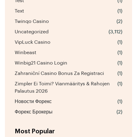
Test
(1)
Text
(1)
Twinqo Casino
(2)
Uncategorized
(3,112)
VipLuck Casino
(1)
Winbeast
(1)
Winbig21 Casino Login
(1)
Zahraniční Casino Bonus Za Registraci
(1)
Zimpler Ei Toimi? Vianmääritys & Rahojen
(1)
Palautus 2026
Новости Форекс
(1)
Форекс Брокеры
(2)
Most Popular