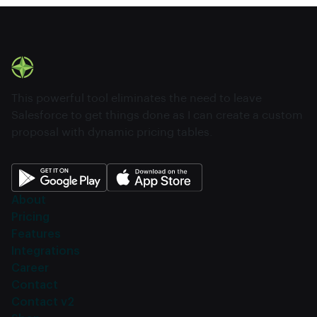
This powerful tool eliminates the need to leave
Salesforce to get things done as I can create a custom
proposal with dynamic pricing tables.
About
Pricing
Features
Integrations
Career
Contact
Contact v2