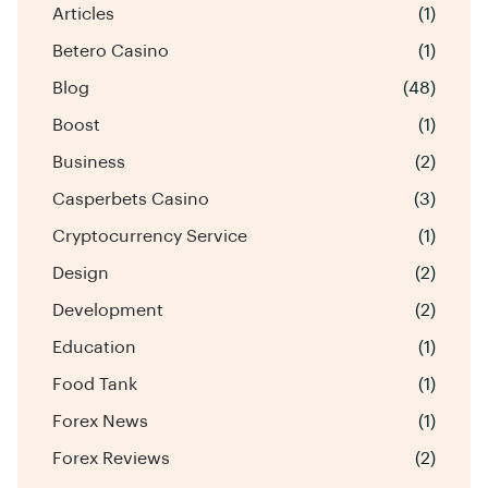
Articles
(1)
Betero Casino
(1)
Blog
(48)
Boost
(1)
Business
(2)
Casperbets Casino
(3)
Cryptocurrency Service
(1)
Design
(2)
Development
(2)
Education
(1)
Food Tank
(1)
Forex News
(1)
Forex Reviews
(2)