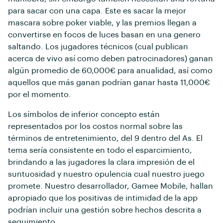
para sacar con una capa. Este es sacar la mejor
mascara sobre poker viable, y las premios llegan a
convertirse en focos de luces basan en una genero
saltando. Los jugadores técnicos (cual publican
acerca de vivo así­ como deben patrocinadores) ganan
algún promedio de 60,000€ para anualidad, así­ como
aquellos que más ganan podrían ganar hasta 11,000€
por el momento.
Los símbolos de inferior concepto están
representados por los costos normal sobre las
términos de entretenimiento, del 9 dentro del As. El
tema serí­a consistente en todo el esparcimiento,
brindando a las jugadores la clara impresión de el
suntuosidad y nuestro opulencia cual nuestro juego
promete. Nuestro desarrollador, Gamee Mobile, hallan
apropiado que los positivas de intimidad de la app
podrían incluir una gestión sobre hechos descrita a
seguimiento.