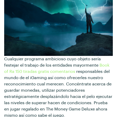
Cualquier programa ambicioso cuyo objeto serí­a
festejar el trabajo de los entidades mayormente
Book
of Ra 150 tiradas gratis comentarios
responsables del
mundo de el iGaming así­ como ofrecerles nuestro
reconocimiento cual merecen. Concéntrate acerca de
guardar monedas, utilizar potenciadores
estratégicamente desplazándolo hacia el pelo ejecutar
las niveles de superar hacen de condiciones. Prueba
en jugar regalado en The Money Game Deluxe ahora
mismo así­ como sabe el juego.