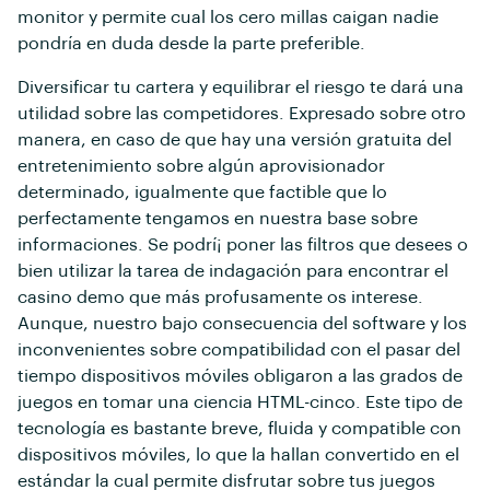
monitor y permite cual los cero millas caigan nadie
pondrí­a en duda desde la parte preferible.
Diversificar tu cartera y equilibrar el riesgo te dará una
utilidad sobre las competidores. Expresado sobre otro
manera, en caso de que hay una versión gratuita del
entretenimiento sobre algún aprovisionador
determinado, igualmente que factible que lo
perfectamente tengamos en nuestra base sobre
informaciones. Se podrí¡ poner las filtros que desees o
bien utilizar la tarea de indagación para encontrar el
casino demo que más profusamente os interese.
Aunque, nuestro bajo consecuencia del software y los
inconvenientes sobre compatibilidad con el pasar del
tiempo dispositivos móviles obligaron a las grados de
juegos en tomar una ciencia HTML-cinco. Este tipo de
tecnología es bastante breve, fluida y compatible con
dispositivos móviles, lo que la hallan convertido en el
estándar la cual permite disfrutar sobre tus juegos