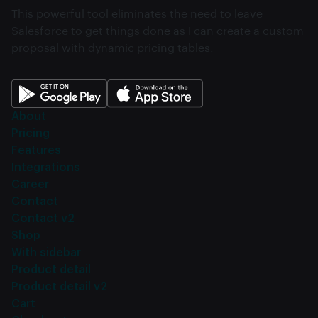
This powerful tool eliminates the need to leave
Salesforce to get things done as I can create a custom
proposal with dynamic pricing tables.
About
Pricing
Features
Integrations
Career
Contact
Contact v2
Shop
With sidebar
Product detail
Product detail v2
Cart