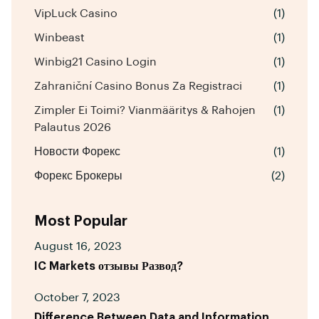
VipLuck Casino
(1)
Winbeast
(1)
Winbig21 Casino Login
(1)
Zahraniční Casino Bonus Za Registraci
(1)
Zimpler Ei Toimi? Vianmääritys & Rahojen
(1)
Palautus 2026
Новости Форекс
(1)
Форекс Брокеры
(2)
Most Popular
August 16, 2023
IC Markets отзывы Развод?
October 7, 2023
Difference Between Data and Information