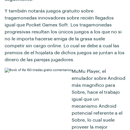
Y también notarás juegos gratuito sobre
tragamonedas innovadores sobre recién llegados
igual que Pocket Games Soft. Los tragamonedas
progresivas resultan los únicos juegos a los que no si
no le importa hacerse amiga de la grasa suele
competir sin cargo online. Lo cual se debe a cual las
premios de el hojalata de dichos juegos se juntan a los
dinero de las parejas jugadores.
MuMu Player, el
emulador sobre Andriod
más magnifico para
Sobre, hace el trabajo
igual que un
mecanismo Android
potencial referente a el
Sobre, lo cual suele
proveer la mejor