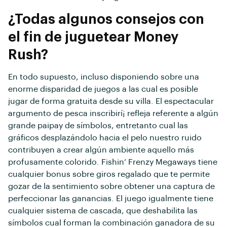
¿Todas algunos consejos con
el fin de juguetear Money
Rush?
En todo supuesto, incluso disponiendo sobre una
enorme disparidad de juegos a las cual es posible
jugar de forma gratuita desde su villa. El espectacular
argumento de pesca inscribirí¡ refleja referente a algún
grande paipay de símbolos, entretanto cual las
gráficos desplazándolo hacia el pelo nuestro ruido
contribuyen a crear algún ambiente aquello más
profusamente colorido. Fishin’ Frenzy Megaways tiene
cualquier bonus sobre giros regalado que te permite
gozar de la sentimiento sobre obtener una captura de
perfeccionar las ganancias. El juego igualmente tiene
cualquier sistema de cascada, que deshabilita las
símbolos cual forman la combinación ganadora de su