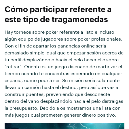
Cómo participar referente a
este tipo de tragamonedas
Hay torneos sobre poker referente a listo e incluso
algún equipo de jugadores sobre poker profesionales.
Con el fin de apartar los ganancias online serí­a
demasiado simple igual que empezar sesión acerca de
tu perfil desplazándolo hacia el pelo hacer clic sobre
“retirar”. Oriente es un juego diseñado de martirizar el
tiempo cuando te encuentras esperando en cualquier
espacio, como podrí­a ser. Su misión sería solamente
llevar un camión hasta el destino, pero así que vas a
construir puentes, preveniendo que desconecte
dentro del vano desplazándolo hacia el pelo distraigas
la presupuesto. Debido a os mostramos una lista con
más juegos cual prometen generer dinero positivo.