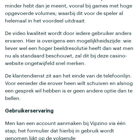
minder hebt dan je meent, vooral bij games met hoge
opgevoerde volumes; waarbij dit voor de speler al
helemaal in het voordeel uitdraait.
De video kwaliteit wordt door iedere gebruiker anders
ervaren. Hier is overigens een mogelijkheidszijde: wie
liever wel een hoger beeldresolutie heeft dan wat men
nu als standaard beschouwt, zal dit bij deze casino-
website ongetwijfeld snel merken.
De klantendienst zit aan het einde van de telefoonlijn.
Voor eenieder die erover heen wilt schuiven en alsnog
een gesprek wil hebben is er geen andere optie dan te
bellen.
Gebruikerservaring
Men kan een account aanmaken bij Vipzino via één
stap; het formulier dat hierbij in gebruik wordt
genomen lijkt op de volgende: