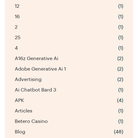
12
(1)
16
(1)
2
(1)
25
(1)
4
(1)
A16z Generative Ai
(2)
Adobe Generative Ai 1
(2)
Advertising
(2)
Ai Chatbot Bard 3
(1)
APK
(4)
Articles
(1)
Betero Casino
(1)
Blog
(48)