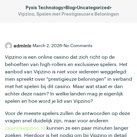
Pyxis Technology
>
Blog
>
Uncategorized
>
Vipzino, Spelen met Prestigieuzere Beloningen
admlnlx
•
March 2, 2026
•
No Comments
Vipzino is een online casino dat zich richt op de
behoeften van high-rollers en exclusieve spelers. Het
aanbod van Vipzino is niet voor iedereen weggelegd:
men spreekt over "prestigieuze beloningen" in verband
met het spelen bij dit casino. Maar wat staat er dan
achter deze naam? In welke landen mag je eigenlijk
spelen en hoe word je lid van Vipzino?
Voor de meeste spelers zullen de antwoorden op deze
vragen snel duidelijk zijn, maar voor anderen
casinosvipzino.nl
kunnen ze een paar minuten langer
zoeken. Hierdoor is het nodig om bij Vipzino in detail