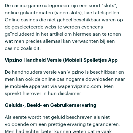
De casino-game categorieën zijn een soort "slots",
online gokautomaten (video slots), live tafelspellen.
Online casinos die niet geheel beschikbaar waren op
de geselecteerde website werden eveneens
geïncludeerd in het artikel om hiermee aan te tonen
wat men precies allemaal kan verwachten bij een
casino zoals dit.
Vipzino Handheld Versie (Mobiel) Spelletjes App
De handhouders versie van Vipzino is beschikbaar en
men kan ook de online casinogame downloaden naar
je mobiele apparaat via wapenvipzino.com. Men
spreekt hierover in hun disclaimer.
Geluids-, Beeld- en Gebruikerservaring
Als eerste wordt het geluid beschreven als niet
voldoende om een prettige ervaring te garanderen.
Men had echter beter kunnen weten dat je vaak