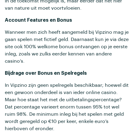
in de toekomst mogelijk is, maar eerder dat het hier
van nature uit moet voortvloeien.
Account Features en Bonus
Wanneer men zich heeft aangemeld bij Vipzino mag je
gaan spelen met fictief geld. Daarnaast kun je via deze
site ook 100% welkome bonus ontvangen op je eerste
inleg, zoals we zulks eerder kennen van andere
casino’s.
Bijdrage over Bonus en Spelregels
In Vipzino zijn geen spelregels beschikbaar; hoewel dit
een gewoon onderdeel is van ieder online casino.
Maar hoe staat het met de uitbetalingspercentage?
Dat percentage varieert enorm tussen 95% tot wel
ruim 98%. De minimum inleg bij het spelen met geld
wordt geregeld op €10 per keer, enkele euro’s
hierboven of eronder.