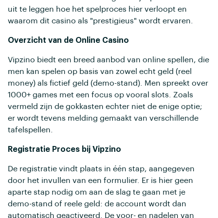
uit te leggen hoe het spelproces hier verloopt en
waarom dit casino als "prestigieus" wordt ervaren.
Overzicht van de Online Casino
Vipzino biedt een breed aanbod van online spellen, die
men kan spelen op basis van zowel echt geld (reel
money) als fictief geld (demo-stand). Men spreekt over
1000+ games met een focus op vooral slots. Zoals
vermeld zijn de gokkasten echter niet de enige optie;
er wordt tevens melding gemaakt van verschillende
tafelspellen.
Registratie Proces bij Vipzino
De registratie vindt plaats in één stap, aangegeven
door het invullen van een formulier. Er is hier geen
aparte stap nodig om aan de slag te gaan met je
demo-stand of reele geld: de account wordt dan
automatisch geactiveerd. De voor- en nadelen van