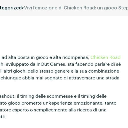
tegorized
>
Vivi l’emozione di Chicken Road: un gioco Ste
o ad alta posta in gioco e alta ricompensa,
Chicken Road
rash, sviluppato da InOut Games, sta facendo parlare di sé
gli altri giochi dello stesso genere è la sua combinazione
r chiunque abbia mai sognato di attraversare una strada
cashout, il timing delle scommesse e il timing delle
esto gioco promette un’esperienza emozionante, tanto
catore esperto o semplicemente alla ricerca di una
tti.