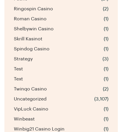
Ringospin Casino
(2)
Roman Casino
(1)
Shelbywin Casino
(1)
Skrill Kasinot
(1)
Spindog Casino
(1)
Strategy
(3)
Test
(1)
Text
(1)
Twinqo Casino
(2)
Uncategorized
(3,107)
VipLuck Casino
(1)
Winbeast
(1)
Winbig21 Casino Login
(1)