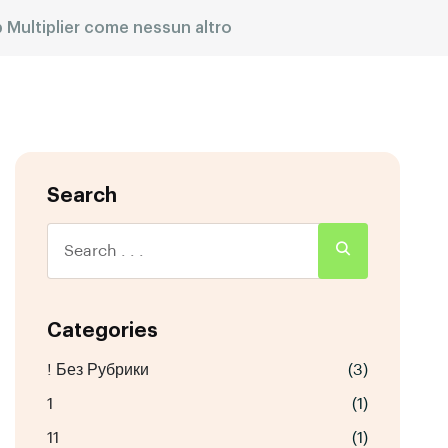
p Multiplier come nessun altro
Search
Categories
! Без Рубрики
(3)
1
(1)
11
(1)