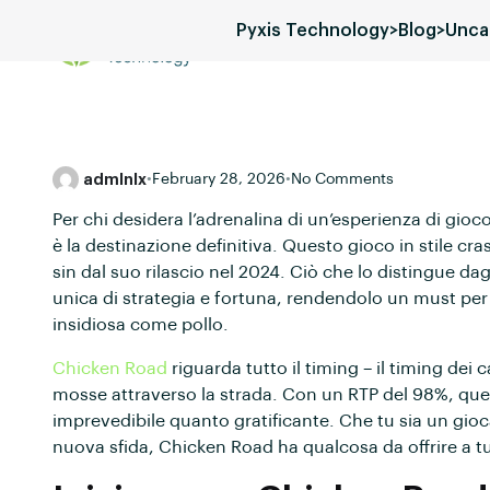
Pyxis Technology
>
Blog
>
Unca
Services
Blog
Pricing
admlnlx
•
February 28, 2026
•
No Comments
Per chi desidera l’adrenalina di un’esperienza di gioc
è la destinazione definitiva. Questo gioco in stile c
sin dal suo rilascio nel 2024. Ciò che lo distingue da
unica di strategia e fortuna, rendendolo un must pe
insidiosa come pollo.
Chicken Road
riguarda tutto il timing – il timing dei 
mosse attraverso la strada. Con un RTP del 98%, qu
imprevedibile quanto gratificante. Che tu sia un gio
nuova sfida, Chicken Road ha qualcosa da offrire a tu