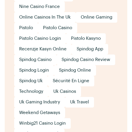
Nine Casino France
Online Casinos In The Uk
Online Gaming
Pistolo
Pistolo Casino
Pistolo Casino Login
Pistolo Kasyno
Recenzje Kasyn Online
Spindog App
Spindog Casino
Spindog Casino Review
Spindog Login
Spindog Online
Spindog Uk
Sécurité En Ligne
Technology
Uk Casinos
Uk Gaming Industry
Uk Travel
Weekend Getaways
Winbig21 Casino Login