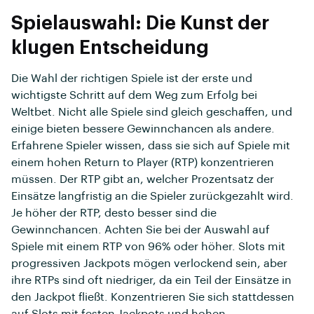
Spielauswahl: Die Kunst der
klugen Entscheidung
Die Wahl der richtigen Spiele ist der erste und
wichtigste Schritt auf dem Weg zum Erfolg bei
Weltbet. Nicht alle Spiele sind gleich geschaffen, und
einige bieten bessere Gewinnchancen als andere.
Erfahrene Spieler wissen, dass sie sich auf Spiele mit
einem hohen Return to Player (RTP) konzentrieren
müssen. Der RTP gibt an, welcher Prozentsatz der
Einsätze langfristig an die Spieler zurückgezahlt wird.
Je höher der RTP, desto besser sind die
Gewinnchancen. Achten Sie bei der Auswahl auf
Spiele mit einem RTP von 96% oder höher. Slots mit
progressiven Jackpots mögen verlockend sein, aber
ihre RTPs sind oft niedriger, da ein Teil der Einsätze in
den Jackpot fließt. Konzentrieren Sie sich stattdessen
auf Slots mit festen Jackpots und hohen