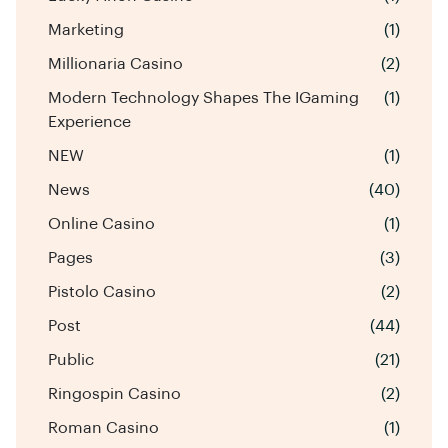
Marketing
(1)
Millionaria Casino
(2)
Modern Technology Shapes The IGaming
(1)
Experience
NEW
(1)
News
(40)
Online Casino
(1)
Pages
(3)
Pistolo Casino
(2)
Post
(44)
Public
(21)
Ringospin Casino
(2)
Roman Casino
(1)