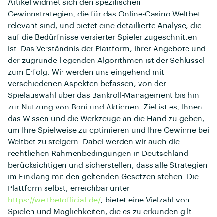
Artikel widmet sich den spezifischen
Gewinnstrategien, die für das Online-Casino Weltbet
relevant sind, und bietet eine detaillierte Analyse, die
auf die Bedürfnisse versierter Spieler zugeschnitten
ist. Das Verständnis der Plattform, ihrer Angebote und
der zugrunde liegenden Algorithmen ist der Schlüssel
zum Erfolg. Wir werden uns eingehend mit
verschiedenen Aspekten befassen, von der
Spielauswahl über das Bankroll-Management bis hin
zur Nutzung von Boni und Aktionen. Ziel ist es, Ihnen
das Wissen und die Werkzeuge an die Hand zu geben,
um Ihre Spielweise zu optimieren und Ihre Gewinne bei
Weltbet zu steigern. Dabei werden wir auch die
rechtlichen Rahmenbedingungen in Deutschland
berücksichtigen und sicherstellen, dass alle Strategien
im Einklang mit den geltenden Gesetzen stehen. Die
Plattform selbst, erreichbar unter
https://weltbetofficial.de/
, bietet eine Vielzahl von
Spielen und Möglichkeiten, die es zu erkunden gilt.