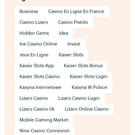
Business
Casino En Ligne En France
Casino Lizaro
Casino Pistolo
Hidden Gems
Idea
Ine Casino Online
Invest
Jeux En Ligne
Kaiser Slots
Kaiser Slots App
Kaiser Slots Bonus
Kaiser Slots Casino
Kaiser Slots Login
Kasyna Internetowe
Kasyna W Polsce
Lizaro Casino
Lizaro Casino Login
Lizaro Casino Uk
Lizaro Online Casino
Mobile Gaming Market
Nine Casino Connexion