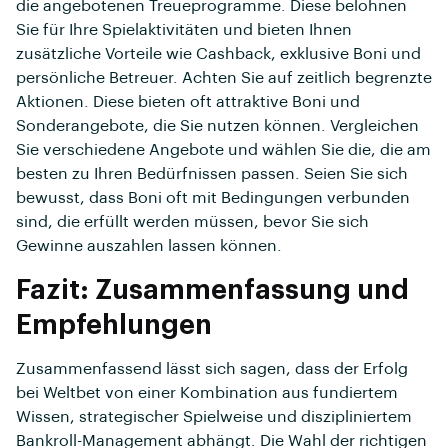
die angebotenen Treueprogramme. Diese belohnen
Sie für Ihre Spielaktivitäten und bieten Ihnen
zusätzliche Vorteile wie Cashback, exklusive Boni und
persönliche Betreuer. Achten Sie auf zeitlich begrenzte
Aktionen. Diese bieten oft attraktive Boni und
Sonderangebote, die Sie nutzen können. Vergleichen
Sie verschiedene Angebote und wählen Sie die, die am
besten zu Ihren Bedürfnissen passen. Seien Sie sich
bewusst, dass Boni oft mit Bedingungen verbunden
sind, die erfüllt werden müssen, bevor Sie sich
Gewinne auszahlen lassen können.
Fazit: Zusammenfassung und
Empfehlungen
Zusammenfassend lässt sich sagen, dass der Erfolg
bei Weltbet von einer Kombination aus fundiertem
Wissen, strategischer Spielweise und diszipliniertem
Bankroll-Management abhängt. Die Wahl der richtigen