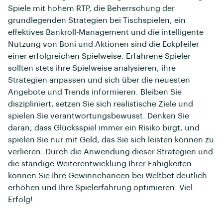
Spiele mit hohem RTP, die Beherrschung der
grundlegenden Strategien bei Tischspielen, ein
effektives Bankroll-Management und die intelligente
Nutzung von Boni und Aktionen sind die Eckpfeiler
einer erfolgreichen Spielweise. Erfahrene Spieler
sollten stets ihre Spielweise analysieren, ihre
Strategien anpassen und sich über die neuesten
Angebote und Trends informieren. Bleiben Sie
diszipliniert, setzen Sie sich realistische Ziele und
spielen Sie verantwortungsbewusst. Denken Sie
daran, dass Glücksspiel immer ein Risiko birgt, und
spielen Sie nur mit Geld, das Sie sich leisten können zu
verlieren. Durch die Anwendung dieser Strategien und
die ständige Weiterentwicklung Ihrer Fähigkeiten
können Sie Ihre Gewinnchancen bei Weltbet deutlich
erhöhen und Ihre Spielerfahrung optimieren. Viel
Erfolg!