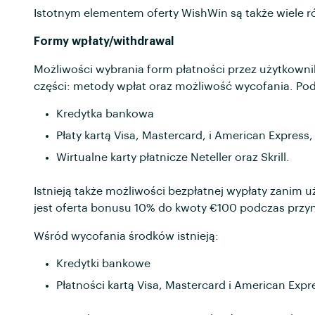
Istotnym elementem oferty WishWin są także wiele ró
Formy wpłaty/withdrawal
Możliwości wybrania form płatności przez użytkown
części: metody wpłat oraz możliwość wycofania. Po
Kredytka bankowa
Płaty kartą Visa, Mastercard, i American Express,
Wirtualne karty płatnicze Neteller oraz Skrill.
Istnieją także możliwości bezpłatnej wypłaty zanim
jest oferta bonusu 10% do kwoty €100 podczas przy
Wśród wycofania środków istnieją:
Kredytki bankowe
Płatności kartą Visa, Mastercard i American Expr