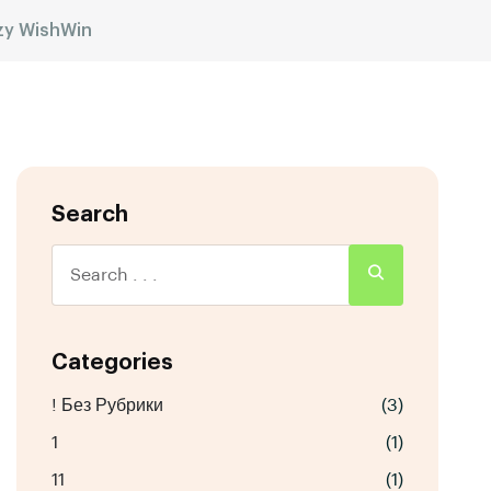
zy WishWin
Search
Categories
! Без Рубрики
(3)
1
(1)
11
(1)