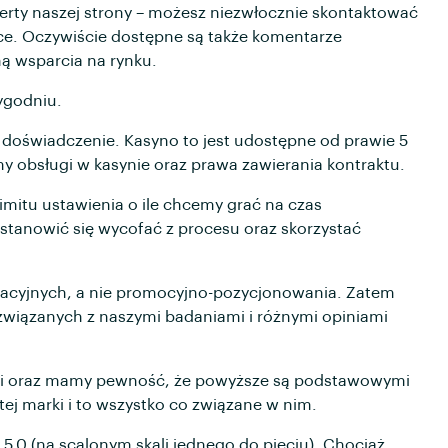
oferty naszej strony – możesz niezwłocznie skontaktować
ące. Oczywiście dostępne są także komentarze
mą wsparcia na rynku.
tygodniu.
doświadczenie. Kasyno to jest udostępne od prawie 5
emy obsługi w kasynie oraz prawa zawierania kontraktu.
mitu ustawienia o ile chcemy grać na czas
ostanowić się wycofać z procesu oraz skorzystać
rmacyjnych, a nie promocyjno-pozycjonowania. Zatem
wiązanych z naszymi badaniami i różnymi opiniami
ści oraz mamy pewność, że powyższe są podstawowymi
ej marki i to wszystko co związane w nim.
5,0 (na scalonym skali jednego do pięciu). Chociaż