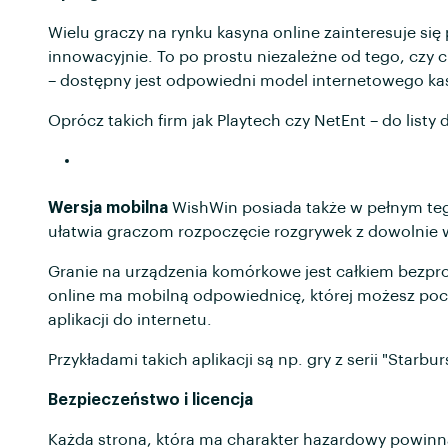
Wielu graczy na rynku kasyna online zainteresuje się
innowacyjnie. To po prostu niezależne od tego, czy
– dostępny jest odpowiedni model internetowego ka
Oprócz takich firm jak Playtech czy NetEnt – do listy
Wersja mobilna
WishWin posiada także w pełnym teg
ułatwia graczom rozpoczęcie rozgrywek z dowolnie w
Granie na urządzenia komórkowe jest całkiem bezp
online ma mobilną odpowiednicę, której możesz poc
aplikacji do internetu.
Przykładami takich aplikacji są np. gry z serii "Star
Bezpieczeństwo i licencja
Każda strona, która ma charakter hazardowy powinn