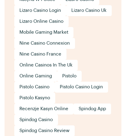
Lizaro Casino Login
Lizaro Casino Uk
Lizaro Online Casino
Mobile Gaming Market
Nine Casino Connexion
Nine Casino France
Online Casinos In The Uk
Online Gaming
Pistolo
Pistolo Casino
Pistolo Casino Login
Pistolo Kasyno
Recenzje Kasyn Online
Spindog App
Spindog Casino
Spindog Casino Review