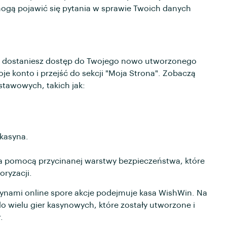
 mogą pojawić się pytania w sprawie Twoich danych
o dostaniesz dostęp do Twojego nowo utworzonego
e konto i przejść do sekcji "Moja Strona". Zobaczą
stawowych, takich jak:
kasyna.
a pomocą przycinanej warstwy bezpieczeństwa, które
ryzacji.
ynami online spore akcje podejmuje kasa WishWin. Na
do wielu gier kasynowych, które zostały utworzone i
.