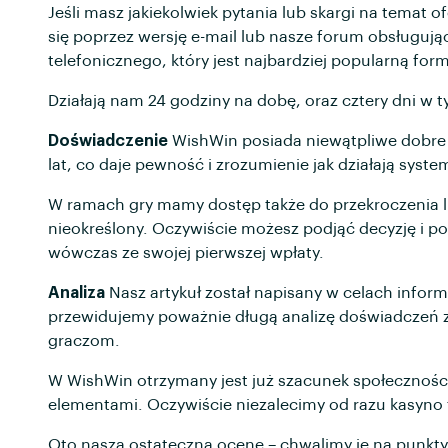
Jeśli masz jakiekolwiek pytania lub skargi na temat 
się poprzez wersję e-mail lub nasze forum obsługuj
telefonicznego, który jest najbardziej popularną for
Działają nam 24 godziny na dobę, oraz cztery dni w 
Doświadczenie
WishWin posiada niewątpliwe dobre 
lat, co daje pewność i zrozumienie jak działają syst
W ramach gry mamy dostęp także do przekroczenia li
nieokreślony. Oczywiście możesz podjąć decyzję i p
wówczas ze swojej pierwszej wpłaty.
Analiza
Nasz artykuł został napisany w celach info
przewidujemy poważnie długą analizę doświadczeń z
graczom.
W WishWin otrzymany jest już szacunek społeczno
elementami. Oczywiście niezalecimy od razu kasyno t
Oto naszą ostateczną ocenę – chwalimy je na punkty 