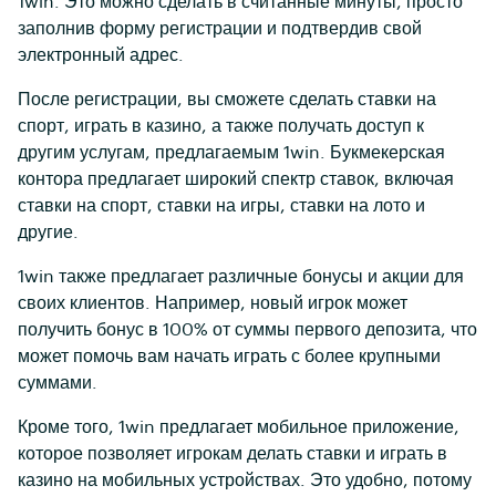
1win. Это можно сделать в считанные минуты, просто
заполнив форму регистрации и подтвердив свой
электронный адрес.
После регистрации, вы сможете сделать ставки на
спорт, играть в казино, а также получать доступ к
другим услугам, предлагаемым 1win. Букмекерская
контора предлагает широкий спектр ставок, включая
ставки на спорт, ставки на игры, ставки на лото и
другие.
1win также предлагает различные бонусы и акции для
своих клиентов. Например, новый игрок может
получить бонус в 100% от суммы первого депозита, что
может помочь вам начать играть с более крупными
суммами.
Кроме того, 1win предлагает мобильное приложение,
которое позволяет игрокам делать ставки и играть в
казино на мобильных устройствах. Это удобно, потому