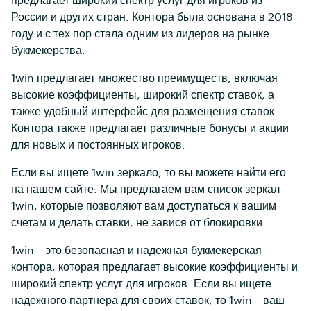
предлагает широкий спектр услуг для игроков из
России и других стран. Контора была основана в 2018
году и с тех пор стала одним из лидеров на рынке
букмекерства.
1win предлагает множество преимуществ, включая
высокие коэффициенты, широкий спектр ставок, а
также удобный интерфейс для размещения ставок.
Контора также предлагает различные бонусы и акции
для новых и постоянных игроков.
Если вы ищете 1win зеркало, то вы можете найти его
на нашем сайте. Мы предлагаем вам список зеркал
1win, которые позволяют вам доступаться к вашим
счетам и делать ставки, не завися от блокировки.
1win – это безопасная и надежная букмекерская
контора, которая предлагает высокие коэффициенты и
широкий спектр услуг для игроков. Если вы ищете
надежного партнера для своих ставок, то 1win – ваш