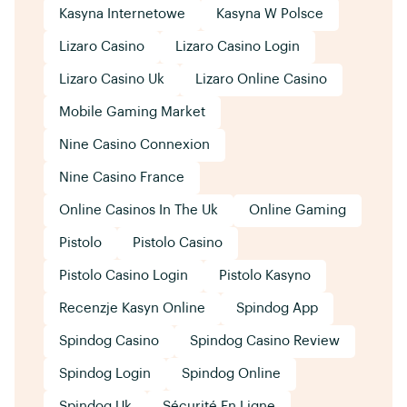
Kasyna Internetowe
Kasyna W Polsce
Lizaro Casino
Lizaro Casino Login
Lizaro Casino Uk
Lizaro Online Casino
Mobile Gaming Market
Nine Casino Connexion
Nine Casino France
Online Casinos In The Uk
Online Gaming
Pistolo
Pistolo Casino
Pistolo Casino Login
Pistolo Kasyno
Recenzje Kasyn Online
Spindog App
Spindog Casino
Spindog Casino Review
Spindog Login
Spindog Online
Spindog Uk
Sécurité En Ligne