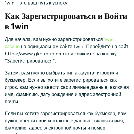
1win – это ваш путь к успеху!
Как Зарегистрироваться и Войти
в 1win
Для начала, вам нужно зарегистрироваться
1win
казино
на официальном сайте 1win. Перейдите на сайт
https://www.gkb-muhina.ru/ и кликните на кнопку
“Зарегистрироваться”.
Затем, вам нужно выбрать тип аккаунта: игрок или
букмекер. Если вы хотите зарегистрироваться как
игрок, вам нужно ввести свои личные данные, включая
имя, фамилию, дату рождения и адрес электронной
почты.
Если вы хотите зарегистрироваться как букмекер, вам
нужно ввести свои контактные данные, включая имя,
фамилию, адрес электронной почты и номер