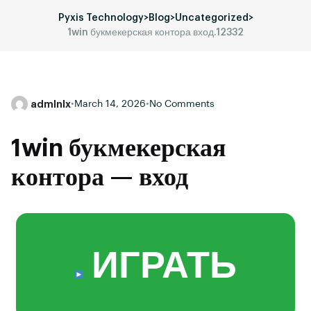
Pyxis Technology
>
Blog
>
Uncategorized
>
1win букмекерская контора вход.12332
admlnlx
•
March 14, 2026
•
No Comments
1win букмекерская
контора — вход
ИГРАТЬ