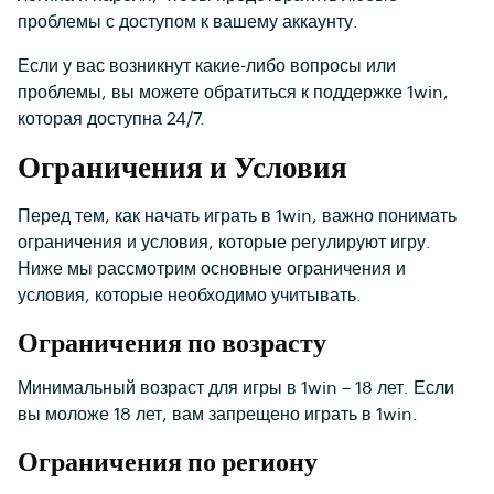
проблемы с доступом к вашему аккаунту.
Если у вас возникнут какие-либо вопросы или
проблемы, вы можете обратиться к поддержке 1win,
которая доступна 24/7.
Ограничения и Условия
Перед тем, как начать играть в 1win, важно понимать
ограничения и условия, которые регулируют игру.
Ниже мы рассмотрим основные ограничения и
условия, которые необходимо учитывать.
Ограничения по возрасту
Минимальный возраст для игры в 1win – 18 лет. Если
вы моложе 18 лет, вам запрещено играть в 1win.
Ограничения по региону