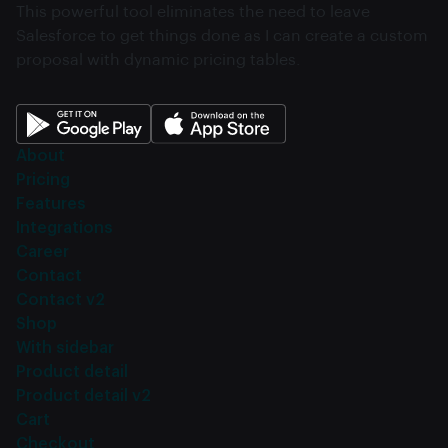
This powerful tool eliminates the need to leave
Salesforce to get things done as I can create a custom
proposal with dynamic pricing tables.
About
Pricing
Features
Integrations
Career
Contact
Contact v2
Shop
With sidebar
Product detail
Product detail v2
Cart
Checkout