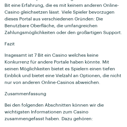
Bit eine Erfahrung, die es mit keinem anderen Online-
Casino gleichsetzen lässt. Viele Spieler bevorzugen
dieses Portal aus verschiedenen Gründen: Die
Benutzbare Oberfläche, die umfangreichen
Zahlungsmöglichkeiten oder den großartigen Support.
Fazit
Insgesamt ist 7 Bit ein Casino welches keine
Konkurrenz für andere Portale haben könnte. Mit
seinen Möglichkeiten bietet es Spielern einen tiefen
Einblick und bietet eine Vielzahl an Optionen, die nicht
nur von anderen Online-Casinos abweichen.
Zusammenfassung
Bei den folgenden Abschnitten können wir die
wichtigsten Informationen zum Casino
zusammengefasst haben. Dazu gehören: