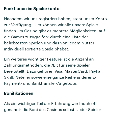
Funktionen im Spielerkonto
Nachdem wir uns registriert haben, steht unser Konto
zur Verfügung. Hier können wir alle unsere Spiele
finden. Im Casino gibt es mehrere Möglichkeiten, auf
die Games zuzugreifen: durch eine Liste der
beliebtesten Spielen und das von jedem Nutzer
individuell sortierte Spielalphabet.
Ein weiteres wichtiger Feature ist die Anzahl an
Zahlungsmethoden, die 7Bit für seine Spieler
bereitstellt. Dazu gehören Visa, MasterCard, PayPal,
Skrill, Neteller sowie eine ganze Reihe anderer E-
Payment- und Banktransfer-Angebote.
Bonifikationen
Als ein wichtiger Teil der Erfahrung wird auch oft
genannt: die Boni des Casinos selbst. Jeder Spieler