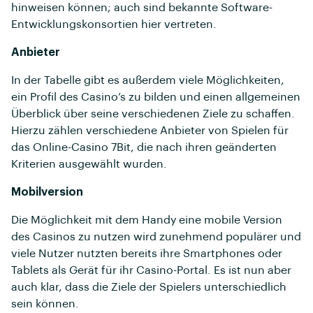
hinweisen können; auch sind bekannte Software-
Entwicklungskonsortien hier vertreten.
Anbieter
In der Tabelle gibt es außerdem viele Möglichkeiten,
ein Profil des Casino’s zu bilden und einen allgemeinen
Überblick über seine verschiedenen Ziele zu schaffen.
Hierzu zählen verschiedene Anbieter von Spielen für
das Online-Casino 7Bit, die nach ihren geänderten
Kriterien ausgewählt wurden.
Mobilversion
Die Möglichkeit mit dem Handy eine mobile Version
des Casinos zu nutzen wird zunehmend populärer und
viele Nutzer nutzten bereits ihre Smartphones oder
Tablets als Gerät für ihr Casino-Portal. Es ist nun aber
auch klar, dass die Ziele der Spielers unterschiedlich
sein können.