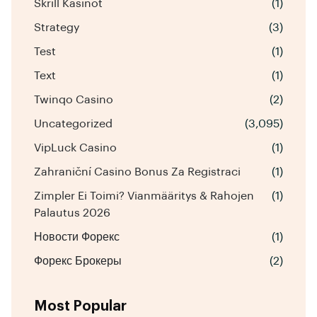
Skrill Kasinot
(1)
Strategy
(3)
Test
(1)
Text
(1)
Twinqo Casino
(2)
Uncategorized
(3,095)
VipLuck Casino
(1)
Zahraniční Casino Bonus Za Registraci
(1)
Zimpler Ei Toimi? Vianmääritys & Rahojen
(1)
Palautus 2026
Новости Форекс
(1)
Форекс Брокеры
(2)
Most Popular