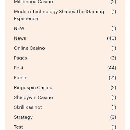
Millionaria Casino
(2)
Modern Technology Shapes The IGaming
(1)
Experience
NEW
(1)
News
(40)
Online Casino
(1)
Pages
(3)
Post
(44)
Public
(21)
Ringospin Casino
(2)
Shelbywin Casino
(1)
Skrill Kasinot
(1)
Strategy
(3)
Test
(1)