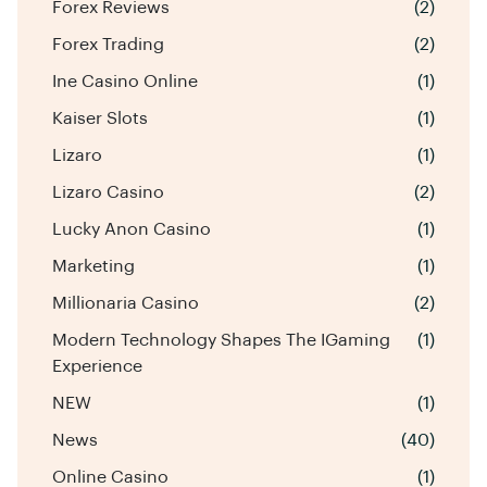
Forex Reviews
(2)
Forex Trading
(2)
Ine Casino Online
(1)
Kaiser Slots
(1)
Lizaro
(1)
Lizaro Casino
(2)
Lucky Anon Casino
(1)
Marketing
(1)
Millionaria Casino
(2)
Modern Technology Shapes The IGaming
(1)
Experience
NEW
(1)
News
(40)
Online Casino
(1)