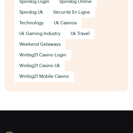
Spindog Login
Spindog Online
Spindog Uk
Sécurité En Ligne
Technology
Uk Casinos
Uk Gaming Industry
Uk Travel
Weekend Getaways
Winbig21 Casino Login
Winbig21 Casino Uk
Winbig21 Mobile Casino