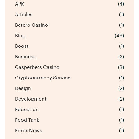
APK
(4)
Articles
(1)
Betero Casino
(1)
Blog
(48)
Boost
(1)
Business
(2)
Casperbets Casino
(3)
Cryptocurrency Service
(1)
Design
(2)
Development
(2)
Education
(1)
Food Tank
(1)
Forex News
(1)