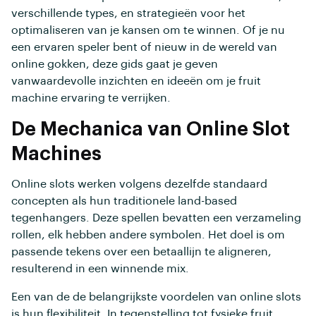
verschillende types, en strategieën voor het
optimaliseren van je kansen om te winnen. Of je nu
een ervaren speler bent of nieuw in de wereld van
online gokken, deze gids gaat je geven
vanwaardevolle inzichten en ideeën om je fruit
machine ervaring te verrijken.
De Mechanica van Online Slot
Machines
Online slots werken volgens dezelfde standaard
concepten als hun traditionele land-based
tegenhangers. Deze spellen bevatten een verzameling
rollen, elk hebben andere symbolen. Het doel is om
passende tekens over een betaallijn te aligneren,
resulterend in een winnende mix.
Een van de de belangrijkste voordelen van online slots
is hun flexibiliteit. In tegenstelling tot fysieke fruit