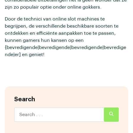
zijn zo populair optie onder online gokkers.
Door de technici van online slot machines te
begrijpen, de verschillende beschikbare soorten te
ontdekken en efficiënte aanpakken toe te passen,
kunnen gamers hun kansen op een
{bevredigende|bevredigende|bevredigende|bevredige
nde|er] en geniet!
Search