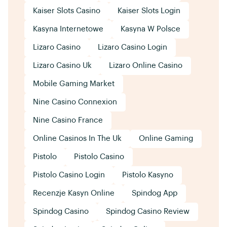
Kaiser Slots Casino
Kaiser Slots Login
Kasyna Internetowe
Kasyna W Polsce
Lizaro Casino
Lizaro Casino Login
Lizaro Casino Uk
Lizaro Online Casino
Mobile Gaming Market
Nine Casino Connexion
Nine Casino France
Online Casinos In The Uk
Online Gaming
Pistolo
Pistolo Casino
Pistolo Casino Login
Pistolo Kasyno
Recenzje Kasyn Online
Spindog App
Spindog Casino
Spindog Casino Review