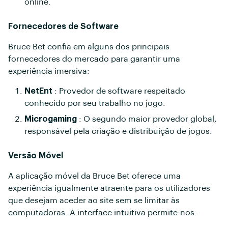
online.
Fornecedores de Software
Bruce Bet confia em alguns dos principais
fornecedores do mercado para garantir uma
experiência imersiva:
NetEnt
: Provedor de software respeitado
conhecido por seu trabalho no jogo.
Microgaming
: O segundo maior provedor global,
responsável pela criação e distribuição de jogos.
Versão Móvel
A aplicação móvel da Bruce Bet oferece uma
experiência igualmente atraente para os utilizadores
que desejam aceder ao site sem se limitar às
computadoras. A interface intuitiva permite-nos: