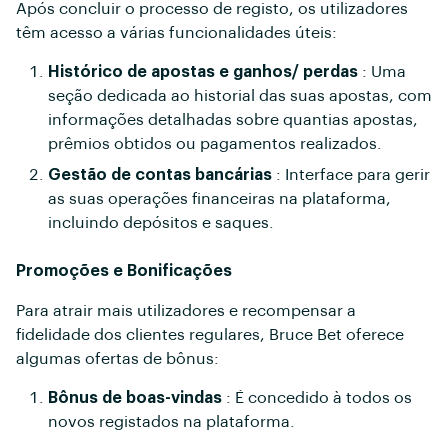
Após concluir o processo de registo, os utilizadores
têm acesso a várias funcionalidades úteis:
Histórico de apostas e ganhos/ perdas
: Uma
seção dedicada ao historial das suas apostas, com
informações detalhadas sobre quantias apostas,
prêmios obtidos ou pagamentos realizados.
Gestão de contas bancárias
: Interface para gerir
as suas operações financeiras na plataforma,
incluindo depósitos e saques.
Promoções e Bonificações
Para atrair mais utilizadores e recompensar a
fidelidade dos clientes regulares, Bruce Bet oferece
algumas ofertas de bônus:
Bônus de boas-vindas
: É concedido à todos os
novos registados na plataforma.