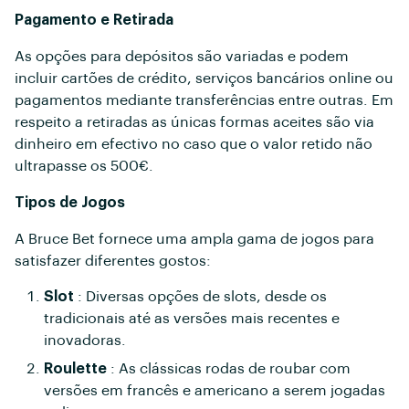
Pagamento e Retirada
As opções para depósitos são variadas e podem
incluir cartões de crédito, serviços bancários online ou
pagamentos mediante transferências entre outras. Em
respeito a retiradas as únicas formas aceites são via
dinheiro em efectivo no caso que o valor retido não
ultrapasse os 500€.
Tipos de Jogos
A Bruce Bet fornece uma ampla gama de jogos para
satisfazer diferentes gostos:
Slot
: Diversas opções de slots, desde os
tradicionais até as versões mais recentes e
inovadoras.
Roulette
: As clássicas rodas de roubar com
versões em francês e americano a serem jogadas