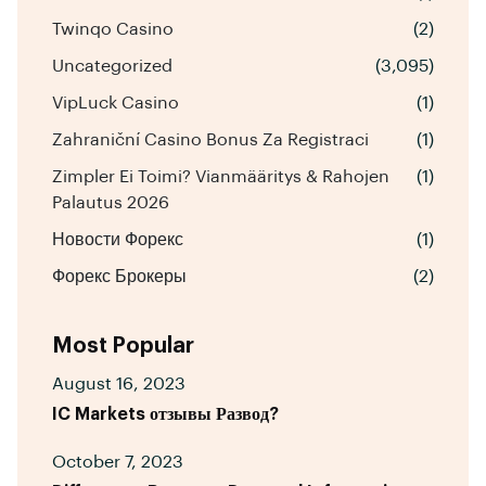
Twinqo Casino
(2)
Uncategorized
(3,095)
VipLuck Casino
(1)
Zahraniční Casino Bonus Za Registraci
(1)
Zimpler Ei Toimi? Vianmääritys & Rahojen
(1)
Palautus 2026
Новости Форекс
(1)
Форекс Брокеры
(2)
Most Popular
August 16, 2023
IC Markets отзывы Развод?
October 7, 2023