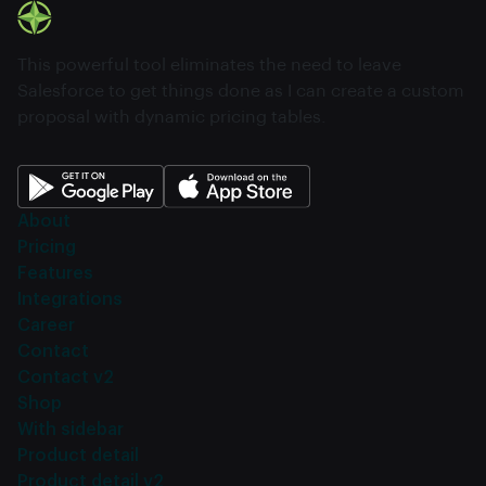
This powerful tool eliminates the need to leave
Salesforce to get things done as I can create a custom
proposal with dynamic pricing tables.
About
Pricing
Features
Integrations
Career
Contact
Contact v2
Shop
With sidebar
Product detail
Product detail v2