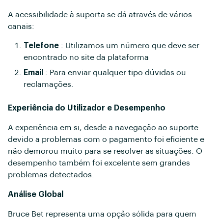
A acessibilidade à suporta se dá através de vários
canais:
Telefone
: Utilizamos um número que deve ser
encontrado no site da plataforma
Email
: Para enviar qualquer tipo dúvidas ou
reclamações.
Experiência do Utilizador e Desempenho
A experiência em si, desde a navegação ao suporte
devido a problemas com o pagamento foi eficiente e
não demorou muito para se resolver as situações. O
desempenho também foi excelente sem grandes
problemas detectados.
Análise Global
Bruce Bet representa uma opção sólida para quem