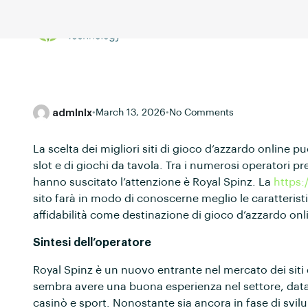
Services
Blog
Pricing
admlnlx
•
March 13, 2026
•
No Comments
La scelta dei migliori siti di gioco d’azzardo online 
slot e di giochi da tavola. Tra i numerosi operatori pr
hanno suscitato l’attenzione è Royal Spinz. La
https:
sito farà in modo di conoscerne meglio le caratteristi
affidabilità come destinazione di gioco d’azzardo onl
Sintesi dell’operatore
Royal Spinz è un nuovo entrante nel mercato dei siti d
sembra avere una buona esperienza nel settore, data l
casinò e sport. Nonostante sia ancora in fase di svil