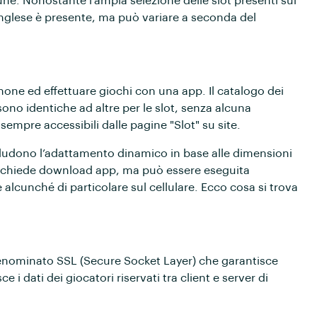
une. Nonostante l’ampia selezione delle slot presenti sul
o inglese è presente, ma può variare a seconda del
hone ed effettuare giochi con una app. Il catalogo dei
ono identiche ad altre per le slot, senza alcuna
empre accessibili dalle pagine "Slot" su site.
ncludono l’adattamento dinamico in base alle dimensioni
 richiede download app, ma può essere eseguita
alcunché di particolare sul cellulare. Ecco cosa si trova
denominato SSL (Secure Socket Layer) che garantisce
e i dati dei giocatori riservati tra client e server di