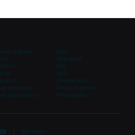
quest a demo
Blog
n in
Blog detail
n in v2
FAQ
gn up
404
n up v2
Coming Soon
set password
Terms of service
set password v2
Privacy policy
English