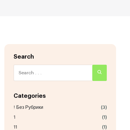
Search
Categories
! Без Рубрики
(3)
1
(1)
11
(1)