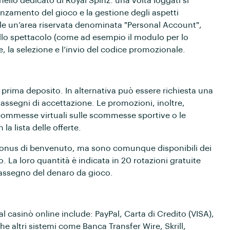
ello dedicato di Royal Spinz: una volta loggati si
vanzamento del gioco e la gestione degli aspetti
bile un’area riservata denominata "Personal Account",
llo spettacolo (come ad esempio il modulo per lo
re, la selezione e l’invio del codice promozionale.
a prima deposito. In alternativa può essere richiesta una
assegni di accettazione. Le promozioni, inoltre,
commesse virtuali sulle scommesse sportive o le
la lista delle offerte.
n bonus di benvenuto, ma sono comunque disponibili dei
La loro quantità è indicata in 20 rotazioni gratuite
’assegno del denaro da gioco.
l casinò online include: PayPal, Carta di Credito (VISA),
e altri sistemi come Banca Transfer Wire, Skrill,