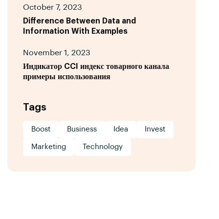
October 7, 2023
Difference Between Data and
Information With Examples
November 1, 2023
Индикатор CCI индекс товарного канала
примеры использования
Tags
Boost
Business
Idea
Invest
Marketing
Technology