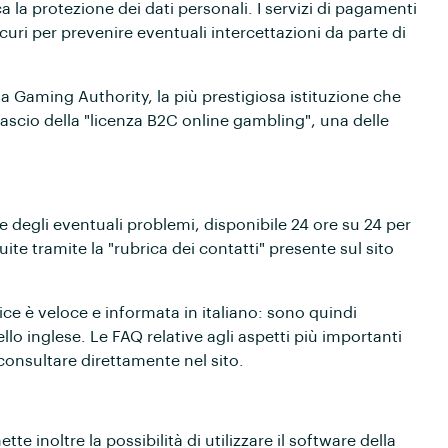
a la protezione dei dati personali. I servizi di pagamenti
icuri per prevenire eventuali intercettazioni da parte di
a Gaming Authority, la più prestigiosa istituzione che
ilascio della "licenza B2C online gambling", una delle
 degli eventuali problemi, disponibile 24 ore su 24 per
uite tramite la "rubrica dei contatti" presente sul sito
ce è veloce e informata in italiano: sono quindi
ello inglese. Le FAQ relative agli aspetti più importanti
consultare direttamente nel sito.
e inoltre la possibilità di utilizzare il software della