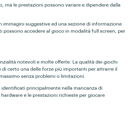
o, ma le prestazioni possono variare e dipendere dalla
 con immagini suggestive ed una sezione di informazione
nti possono accedere al gioco in modalità full screen, per
ialità notevoli e molte offerte. La qualità dei giochi
e di certo una delle forze più importanti per attrarre il
al massimo senza problemi o limitazioni.
e identificati principalmente nella mancanza di
l hardware e le prestazioni richieste per giocare