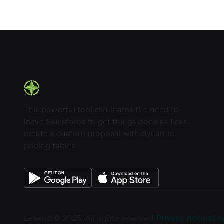
This powerful tool eliminates the need to
leave Salesforce to get things done as I can
create a custom proposal with dynamic
pricing tables.
Lexend © 2025, All rights reserved.
Privacy notice
Le