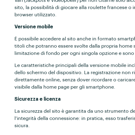
Vari (Jackpots e Videopoker) per non citarne solo alc
sito, la possibilità di giocare alla roulette francese 
browser utilizzato.
Versione mobile
È possibile accedere al sito anche in formato smartp
titoli che potranno essere svolte dalla propria home s
limitazione di fondo per ogni singola opzione e sono s
Le caratteristiche principali della versione mobile i
dello schermo del dispositivo. La registrazione non
direttamente online, senza dover ricordare o caricare 
visibile dalla home page per gli smartphone.
Sicurezza e licenza
La sicurezza del sito è garantita da uno strumento 
l’integrità della connessione: in pratica, esso trasferisc
sicura.