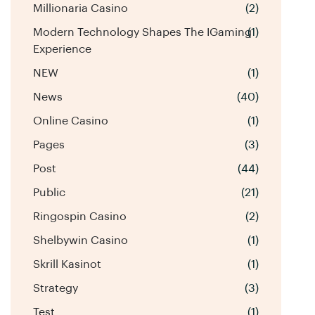
Millionaria Casino
(2)
Modern Technology Shapes The IGaming
(1)
Experience
NEW
(1)
News
(40)
Online Casino
(1)
Pages
(3)
Post
(44)
Public
(21)
Ringospin Casino
(2)
Shelbywin Casino
(1)
Skrill Kasinot
(1)
Strategy
(3)
Test
(1)