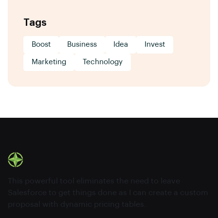
Tags
Boost
Business
Idea
Invest
Marketing
Technology
This powerful tool eliminates the need to leave
Salesforce to get things done as I can create a custom
proposal with dynamic pricing tables.