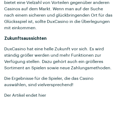
bietet eine Vielzahl von Vorteilen gegenüber anderen
Casinos auf dem Markt. Wenn man auf der Suche
nach einem sicheren und glückbringenden Ort für das
Glücksspiel ist, sollte DuxCasino in die Überlegungen
mit einkommen.
Zukunftsaussichten
DuxCasino hat eine helle Zukunft vor sich. Es wird
ständig größer werden und mehr Funktionen zur
Verfügung stellen. Dazu gehört auch ein größeres
Sortiment an Spielen sowie neue Zahlungsmethoden.
Die Ergebnisse für die Spieler, die das Casino
auswählen, sind vielversprechend!
Der Artikel endet hier