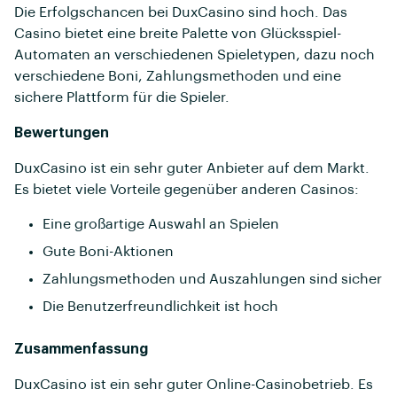
Die Erfolgschancen bei DuxCasino sind hoch. Das
Casino bietet eine breite Palette von Glücksspiel-
Automaten an verschiedenen Spieletypen, dazu noch
verschiedene Boni, Zahlungsmethoden und eine
sichere Plattform für die Spieler.
Bewertungen
DuxCasino ist ein sehr guter Anbieter auf dem Markt.
Es bietet viele Vorteile gegenüber anderen Casinos:
Eine großartige Auswahl an Spielen
Gute Boni-Aktionen
Zahlungsmethoden und Auszahlungen sind sicher
Die Benutzerfreundlichkeit ist hoch
Zusammenfassung
DuxCasino ist ein sehr guter Online-Casinobetrieb. Es