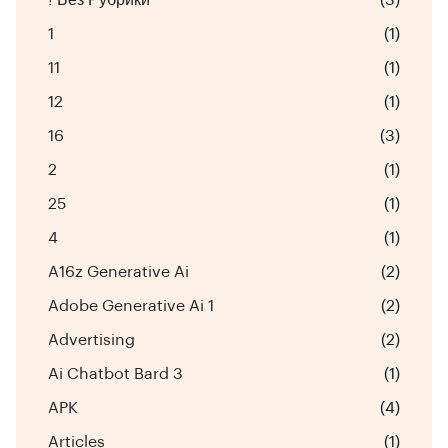
1
(1)
11
(1)
12
(1)
16
(3)
2
(1)
25
(1)
4
(1)
A16z Generative Ai
(2)
Adobe Generative Ai 1
(2)
Advertising
(2)
Ai Chatbot Bard 3
(1)
APK
(4)
Articles
(1)