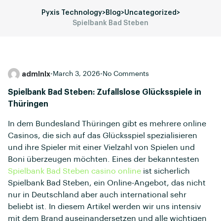
Pyxis Technology
>
Blog
>
Uncategorized
>
Spielbank Bad Steben
admlnlx
•
March 3, 2026
•
No Comments
Spielbank Bad Steben: Zufallslose Glücksspiele in
Thüringen
In dem Bundesland Thüringen gibt es mehrere online
Casinos, die sich auf das Glücksspiel spezialisieren
und ihre Spieler mit einer Vielzahl von Spielen und
Boni überzeugen möchten. Eines der bekanntesten
Spielbank Bad Steben casino online
ist sicherlich
Spielbank Bad Steben, ein Online-Angebot, das nicht
nur in Deutschland aber auch international sehr
beliebt ist. In diesem Artikel werden wir uns intensiv
mit dem Brand auseinandersetzen und alle wichtigen