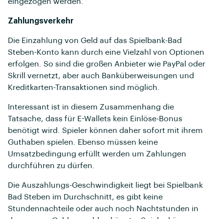
eingezogen werden.
Zahlungsverkehr
Die Einzahlung von Geld auf das Spielbank-Bad
Steben-Konto kann durch eine Vielzahl von Optionen
erfolgen. So sind die großen Anbieter wie PayPal oder
Skrill vernetzt, aber auch Banküberweisungen und
Kreditkarten-Transaktionen sind möglich.
Interessant ist in diesem Zusammenhang die
Tatsache, dass für E-Wallets kein Einlöse-Bonus
benötigt wird. Spieler können daher sofort mit ihrem
Guthaben spielen. Ebenso müssen keine
Umsatzbedingung erfüllt werden um Zahlungen
durchführen zu dürfen.
Die Auszahlungs-Geschwindigkeit liegt bei Spielbank
Bad Steben im Durchschnitt, es gibt keine
Stundennachteile oder auch noch Nachtstunden in