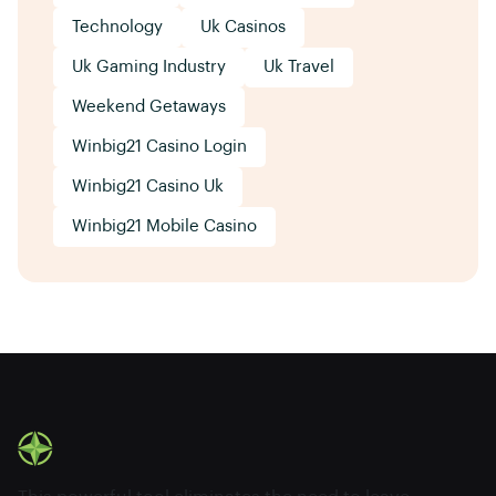
Technology
Uk Casinos
Uk Gaming Industry
Uk Travel
Weekend Getaways
Winbig21 Casino Login
Winbig21 Casino Uk
Winbig21 Mobile Casino