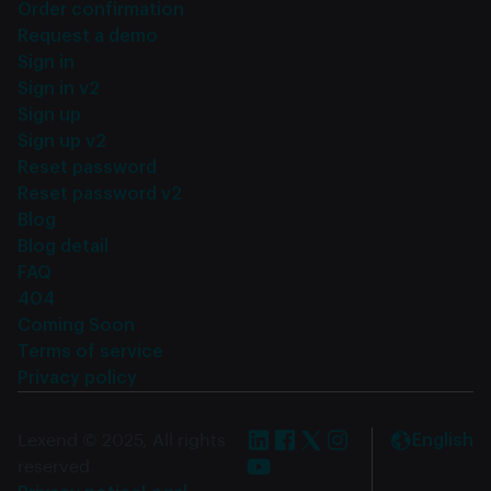
Order confirmation
Request a demo
Sign in
Sign in v2
Sign up
Sign up v2
Reset password
Reset password v2
Blog
Blog detail
FAQ
404
Coming Soon
Terms of service
Privacy policy
Lexend © 2025, All rights
English
reserved.