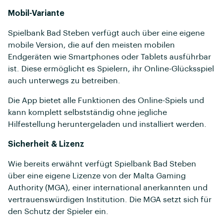
Mobil-Variante
Spielbank Bad Steben verfügt auch über eine eigene
mobile Version, die auf den meisten mobilen
Endgeräten wie Smartphones oder Tablets ausführbar
ist. Diese ermöglicht es Spielern, ihr Online-Glücksspiel
auch unterwegs zu betreiben.
Die App bietet alle Funktionen des Online-Spiels und
kann komplett selbstständig ohne jegliche
Hilfestellung heruntergeladen und installiert werden.
Sicherheit & Lizenz
Wie bereits erwähnt verfügt Spielbank Bad Steben
über eine eigene Lizenze von der Malta Gaming
Authority (MGA), einer international anerkannten und
vertrauenswürdigen Institution. Die MGA setzt sich für
den Schutz der Spieler ein.