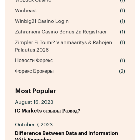
Winbeast
(1)
Winbig21 Casino Login
(1)
Zahraniční Casino Bonus Za Registraci
(1)
Zimpler Ei Toimi? Vianmääritys & Rahojen
(1)
Palautus 2026
Новости Форекс
(1)
Форекс Брокеры
(2)
Most Popular
August 16, 2023
IC Markets отзывы Развод?
October 7, 2023
Difference Between Data and Information
With Examples