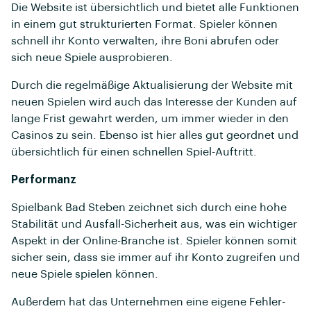
Die Website ist übersichtlich und bietet alle Funktionen
in einem gut strukturierten Format. Spieler können
schnell ihr Konto verwalten, ihre Boni abrufen oder
sich neue Spiele ausprobieren.
Durch die regelmäßige Aktualisierung der Website mit
neuen Spielen wird auch das Interesse der Kunden auf
lange Frist gewahrt werden, um immer wieder in den
Casinos zu sein. Ebenso ist hier alles gut geordnet und
übersichtlich für einen schnellen Spiel-Auftritt.
Performanz
Spielbank Bad Steben zeichnet sich durch eine hohe
Stabilität und Ausfall-Sicherheit aus, was ein wichtiger
Aspekt in der Online-Branche ist. Spieler können somit
sicher sein, dass sie immer auf ihr Konto zugreifen und
neue Spiele spielen können.
Außerdem hat das Unternehmen eine eigene Fehler-