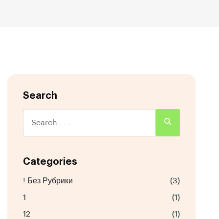
Search
Categories
! Без Рубрики
(3)
1
(1)
12
(1)