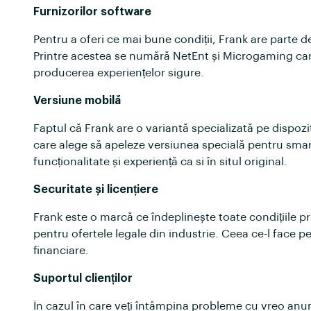
Furnizorilor software
Pentru a oferi ce mai bune condiții, Frank are parte 
Printre acestea se numără NetEnt și Microgaming care 
producerea experiențelor sigure.
Versiune mobilă
Faptul că Frank are o variantă specializată pe dispozi
care alege să apeleze versiunea specială pentru smar
funcționalitate și experiență ca si în situl original.
Securitate și licențiere
Frank este o marcă ce îndeplinește toate condițiile pr
pentru ofertele legale din industrie. Ceea ce-l face p
financiare.
Suportul clienților
În cazul în care veți întâmpina probleme cu vreo anu