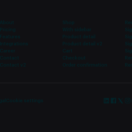
About
Shop
Re
Pricing
With sidebar
Sig
Features
Product detail
Sig
Integrations
Product detail v2
Si
Career
Cart
Sig
Contact
Checkout
Re
Contact v2
Order confirmation
Re
gal
Cookie settings