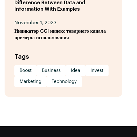
Difference Between Data and
Information With Examples
November 1, 2023
Индикатор CCI индекс товарного канала
примеры использования
Tags
Boost
Business
Idea
Invest
Marketing
Technology