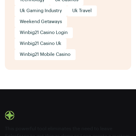
Uk Gaming Industry
Uk Travel
Weekend Getaways
Winbig21 Casino Login
Winbig21 Casino Uk
Winbig21 Mobile Casino
This powerful tool eliminates the need to leave