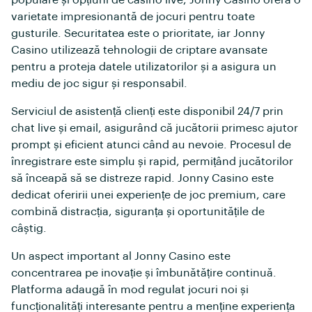
populare și opțiuni de casino live, Jonny Casino oferă o
varietate impresionantă de jocuri pentru toate
gusturile. Securitatea este o prioritate, iar Jonny
Casino utilizează tehnologii de criptare avansate
pentru a proteja datele utilizatorilor și a asigura un
mediu de joc sigur și responsabil.
Serviciul de asistență clienți este disponibil 24/7 prin
chat live și email, asigurând că jucătorii primesc ajutor
prompt și eficient atunci când au nevoie. Procesul de
înregistrare este simplu și rapid, permițând jucătorilor
să înceapă să se distreze rapid. Jonny Casino este
dedicat oferirii unei experiențe de joc premium, care
combină distracția, siguranța și oportunitățile de
câștig.
Un aspect important al Jonny Casino este
concentrarea pe inovație și îmbunătățire continuă.
Platforma adaugă în mod regulat jocuri noi și
funcționalități interesante pentru a menține experiența