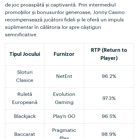
de joc proaspătă și captivantă. Prin intermediul
promoțiilor și bonusurilor generoase, Jonny Casino
recompensează jucătorii fideli și le oferă un impuls
suplimentar în călătoria lor spre câștiguri
semnificative.
RTP (Return to
Tipul Jocului
Furnizor
Player)
Sloturi
NetEnt
96.2%
Clasice
Ruletă
Evolution
97.3%
Europeană
Gaming
Blackjack
Play’n GO
96.5%
Pragmatic
Baccarat
98.9%
Play