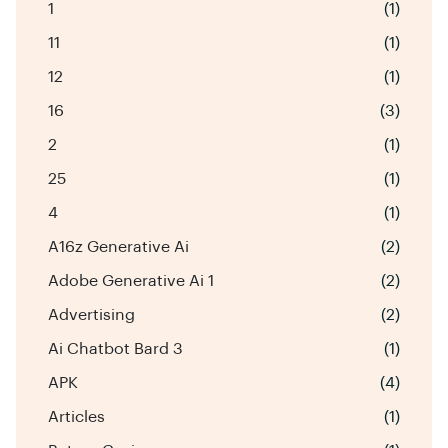
1
(1)
11
(1)
12
(1)
16
(3)
2
(1)
25
(1)
4
(1)
A16z Generative Ai
(2)
Adobe Generative Ai 1
(2)
Advertising
(2)
Ai Chatbot Bard 3
(1)
APK
(4)
Articles
(1)