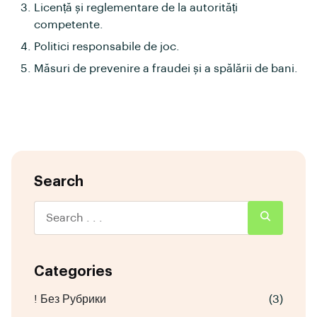
Licență și reglementare de la autorități
competente.
Politici responsabile de joc.
Măsuri de prevenire a fraudei și a spălării de bani.
Search
Categories
! Без Рубрики
(3)