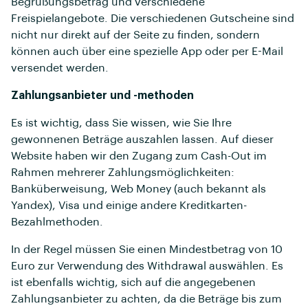
Begrüßungsbetrag und verschiedene
Freispielangebote. Die verschiedenen Gutscheine sind
nicht nur direkt auf der Seite zu finden, sondern
können auch über eine spezielle App oder per E-Mail
versendet werden.
Zahlungsanbieter und -methoden
Es ist wichtig, dass Sie wissen, wie Sie Ihre
gewonnenen Beträge auszahlen lassen. Auf dieser
Website haben wir den Zugang zum Cash-Out im
Rahmen mehrerer Zahlungsmöglichkeiten:
Banküberweisung, Web Money (auch bekannt als
Yandex), Visa und einige andere Kreditkarten-
Bezahlmethoden.
In der Regel müssen Sie einen Mindestbetrag von 10
Euro zur Verwendung des Withdrawal auswählen. Es
ist ebenfalls wichtig, sich auf die angegebenen
Zahlungsanbieter zu achten, da die Beträge bis zum