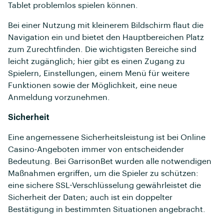
Tablet problemlos spielen können.
Bei einer Nutzung mit kleinerem Bildschirm flaut die
Navigation ein und bietet den Hauptbereichen Platz
zum Zurechtfinden. Die wichtigsten Bereiche sind
leicht zugänglich; hier gibt es einen Zugang zu
Spielern, Einstellungen, einem Menü für weitere
Funktionen sowie der Möglichkeit, eine neue
Anmeldung vorzunehmen.
Sicherheit
Eine angemessene Sicherheitsleistung ist bei Online
Casino-Angeboten immer von entscheidender
Bedeutung. Bei GarrisonBet wurden alle notwendigen
Maßnahmen ergriffen, um die Spieler zu schützen:
eine sichere SSL-Verschlüsselung gewährleistet die
Sicherheit der Daten; auch ist ein doppelter
Bestätigung in bestimmten Situationen angebracht.