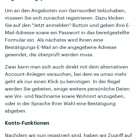
Um an den Angeboten von GarrisonBet teilzuhaben,
müssen Sie sich zunächst registrieren. Dazu klicken
Sie auf den "Jetzt anmelden"-Button und geben Ihre E-
Mail-Adresse sowie ein Passwort in das bereitgestellte
Formular ein. Als nächstes wird Ihnen eine
Bestätigungs-E-Mail an die angegebene Adresse
gesendet, die überprüft werden muss.
Zwar kann man sich auch direkt mit dem alternativen
Account-Anlegen versuchen, bei dem es umso mehr
geht als nur einen Klick zu benötigen. In der Regel
werden Sie gebeten, einige weitere persönliche Daten
wie Vor- und Nachname sowie Wohnort anzugeben,
oder in der Sprache Ihrer Wahl eine Bestätigung
abgeben.
Konto-Funktionen
Nachdem wir nun registriert sind, haben wir Zugriff auf