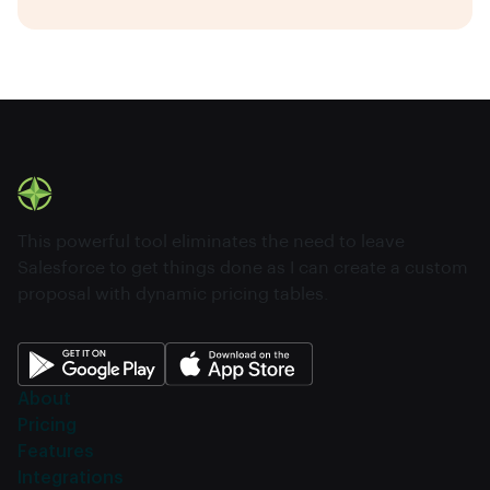
This powerful tool eliminates the need to leave
Salesforce to get things done as I can create a custom
proposal with dynamic pricing tables.
About
Pricing
Features
Integrations