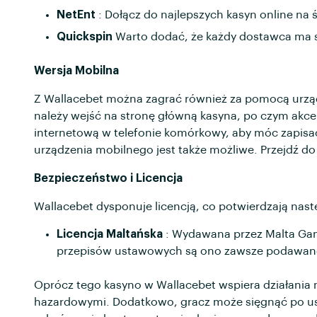
NetEnt
: Dołącz do najlepszych kasyn online na 
Quickspin
Warto dodać, że każdy dostawca ma sw
Wersja Mobilna
Z Wallacebet można zagrać również za pomocą urządz
należy wejść na stronę główną kasyna, po czym akce
internetową w telefonie komórkowy, aby móc zapisać
urządzenia mobilnego jest także możliwe. Przejdź do
Bezpieczeństwo i Licencja
Wallacebet dysponuje licencją, co potwierdzają nas
Licencja Maltańska
: Wydawana przez Malta Gam
przepisów ustawowych są ono zawsze podawan
Oprócz tego kasyno w Wallacebet wspiera działania 
hazardowymi. Dodatkowo, gracz może sięgnąć po usł