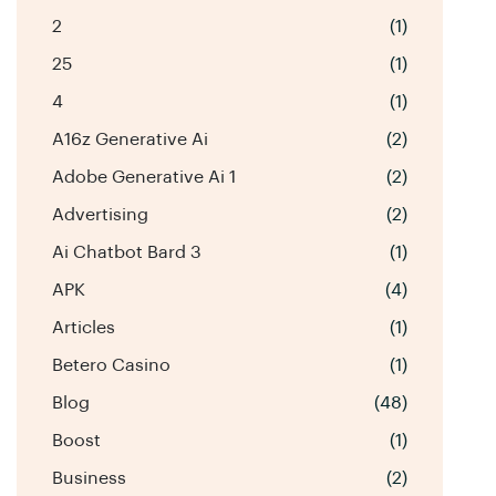
2
(1)
25
(1)
4
(1)
A16z Generative Ai
(2)
Adobe Generative Ai 1
(2)
Advertising
(2)
Ai Chatbot Bard 3
(1)
APK
(4)
Articles
(1)
Betero Casino
(1)
Blog
(48)
Boost
(1)
Business
(2)