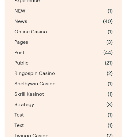
Experience
NEW
(1)
News
(40)
Online Casino
(1)
Pages
(3)
Post
(44)
Public
(21)
Ringospin Casino
(2)
Shelbywin Casino
(1)
Skrill Kasinot
(1)
Strategy
(3)
Test
(1)
Text
(1)
Twinqo Casino
(2)