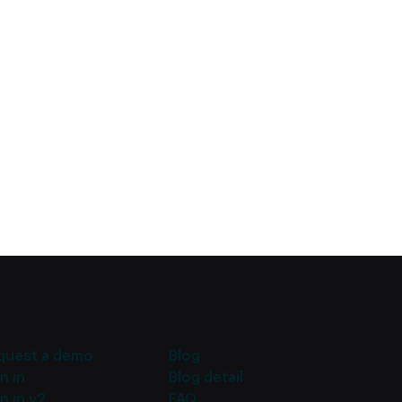
quest a demo
Blog
n in
Blog detail
n in v2
FAQ