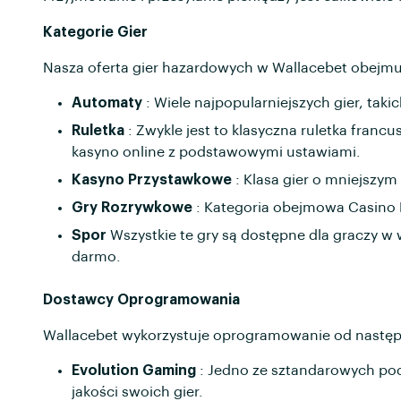
Kategorie Gier
Nasza oferta gier hazardowych w Wallacebet obejmu
Automaty
: Wiele najpopularniejszych gier, taki
Ruletka
: Zwykle jest to klasyczna ruletka fran
kasyno online z podstawowymi ustawiami.
Kasyno Przystawkowe
: Klasa gier o mniejszym 
Gry Rozrywkowe
: Kategoria obejmowa Casino H
Spor
Wszystkie te gry są dostępne dla graczy w 
darmo.
Dostawcy Oprogramowania
Wallacebet wykorzystuje oprogramowanie od nastę
Evolution Gaming
: Jedno ze sztandarowych pod
jakości swoich gier.