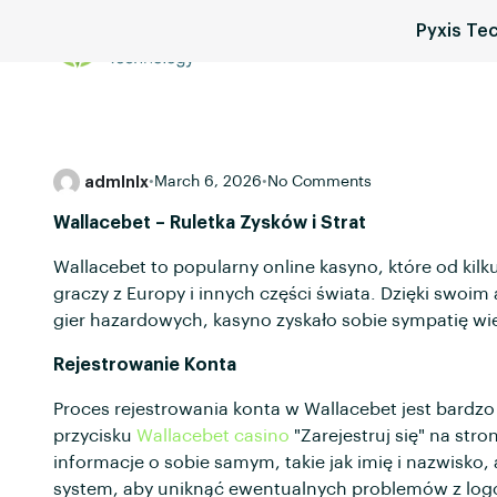
Pyxis Te
Services
Blog
Pricing
admlnlx
•
March 6, 2026
•
No Comments
Wallacebet – Ruletka Zysków i Strat
Wallacebet to popularny online kasyno, które od kilk
graczy z Europy i innych części świata. Dzięki swoi
gier hazardowych, kasyno zyskało sobie sympatię wie
Rejestrowanie Konta
Proces rejestrowania konta w Wallacebet jest bardzo
przycisku
Wallacebet casino
"Zarejestruj się" na str
informacje o sobie samym, takie jak imię i nazwisko,
system, aby uniknąć ewentualnych problemów z logo