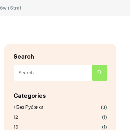
ów i Strat
Search
Categories
! Без Рубрики
(3)
12
(1)
16
(1)