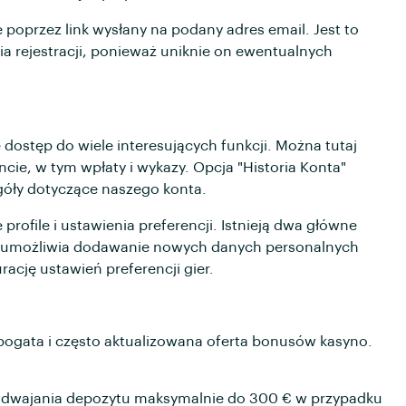
poprzez link wysłany na podany adres email. Jest to
a rejestracji, ponieważ uniknie on ewentualnych
dostęp do wiele interesujących funkcji. Można tutaj
ncie, w tym wpłaty i wykazy. Opcja "Historia Konta"
óły dotyczące naszego konta.
rofile i ustawienia preferencji. Istnieją dwa główne
ich umożliwia dodawanie nowych danych personalnych
rację ustawień preferencji gier.
 bogata i często aktualizowana oferta bonusów kasyno.
odwajania depozytu maksymalnie do 300 € w przypadku