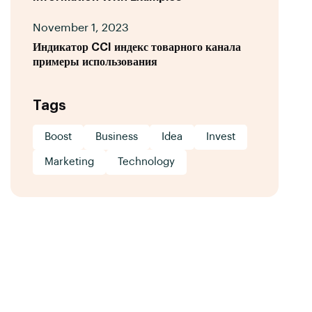
November 1, 2023
Индикатор CCI индекс товарного канала
примеры использования
Tags
Boost
Business
Idea
Invest
Marketing
Technology