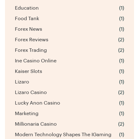
Education
(1)
Food Tank
(1)
Forex News
(1)
Forex Reviews
(2)
Forex Trading
(2)
Ine Casino Online
(1)
Kaiser Slots
(1)
Lizaro
(1)
Lizaro Casino
(2)
Lucky Anon Casino
(1)
Marketing
(1)
Millionaria Casino
(2)
Modern Technology Shapes The IGaming
(1)