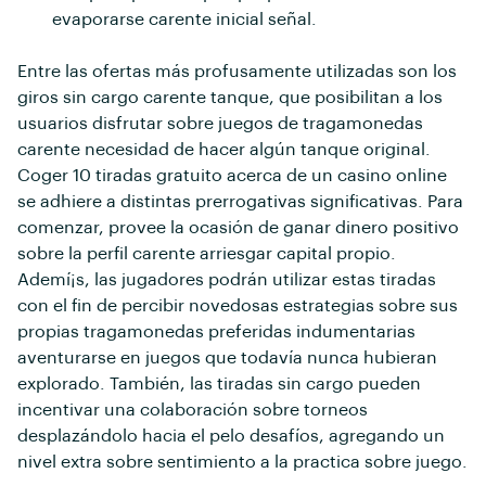
evaporarse carente inicial señal.
Entre las ofertas más profusamente utilizadas son los
giros sin cargo carente tanque, que posibilitan a los
usuarios disfrutar sobre juegos de tragamonedas
carente necesidad de hacer algún tanque original.
Coger 10 tiradas gratuito acerca de un casino online
se adhiere a distintas prerrogativas significativas. Para
comenzar, provee la ocasión de ganar dinero positivo
sobre la perfil carente arriesgar capital propio.
Ademí¡s, las jugadores podrán utilizar estas tiradas
con el fin de percibir novedosas estrategias sobre sus
propias tragamonedas preferidas indumentarias
aventurarse en juegos que todavía nunca hubieran
explorado. También, las tiradas sin cargo pueden
incentivar una colaboración sobre torneos
desplazándolo hacia el pelo desafíos, agregando un
nivel extra sobre sentimiento a la practica sobre juego.