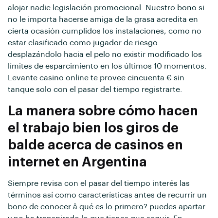
alojar nadie legislación promocional. Nuestro bono si
no le importa hacerse amiga de la grasa acredita en
cierta ocasión cumplidos los instalaciones, como no
estar clasificado como jugador de riesgo
desplazándolo hacia el pelo no existir modificado los
límites de esparcimiento en los últimos 10 momentos.
Levante casino online te provee cincuenta € sin
tanque solo con el pasar del tiempo registrarte.
La manera sobre cómo hacen
el trabajo bien los giros de
balde acerca de casinos en
internet en Argentina
Siempre revisa con el pasar del tiempo interés las
términos así­ como características antes de recurrir un
bono de conocer â qué es lo primero? puedes apartar