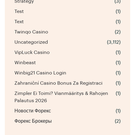
Strategy
(3)
Test
(1)
Text
(1)
Twinqo Casino
(2)
Uncategorized
(3,112)
VipLuck Casino
(1)
Winbeast
(1)
Winbig21 Casino Login
(1)
Zahraniční Casino Bonus Za Registraci
(1)
Zimpler Ei Toimi? Vianmääritys & Rahojen
(1)
Palautus 2026
Новости Форекс
(1)
Форекс Брокеры
(2)