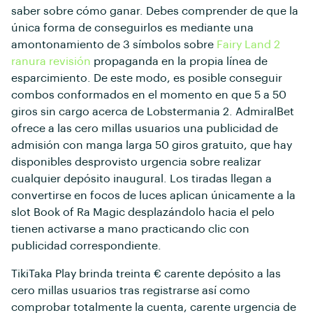
saber sobre cómo ganar. Debes comprender de que la
única forma de conseguirlos es mediante una
amontonamiento de 3 símbolos sobre
Fairy Land 2
ranura revisión
propaganda en la propia línea de
esparcimiento. De este modo, es posible conseguir
combos conformados en el momento en que 5 a 50
giros sin cargo acerca de Lobstermania 2. AdmiralBet
ofrece a las cero millas usuarios una publicidad de
admisión con manga larga 50 giros gratuito, que hay
disponibles desprovisto urgencia sobre realizar
cualquier depósito inaugural. Los tiradas llegan a
convertirse en focos de luces aplican únicamente a la
slot Book of Ra Magic desplazándolo hacia el pelo
tienen activarse a mano practicando clic con
publicidad correspondiente.
TikiTaka Play brinda treinta € carente depósito a las
cero millas usuarios tras registrarse así­ como
comprobar totalmente la cuenta, carente urgencia de