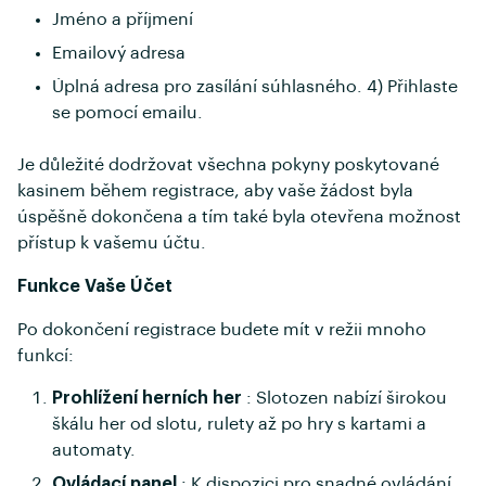
Jméno a příjmení
Emailový adresa
Úplná adresa pro zasílání súhlasného. 4) Přihlaste
se pomocí emailu.
Je důležité dodržovat všechna pokyny poskytované
kasinem během registrace, aby vaše žádost byla
úspěšně dokončena a tím také byla otevřena možnost
přístup k vašemu účtu.
Funkce Vaše Účet
Po dokončení registrace budete mít v režii mnoho
funkcí:
Prohlížení herních her
: Slotozen nabízí širokou
škálu her od slotu, rulety až po hry s kartami a
automaty.
Ovládací panel
: K dispozici pro snadné ovládání