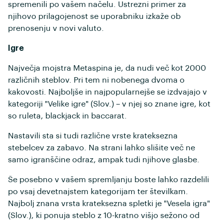
spremenili po vašem načelu. Ustrezni primer za
njihovo prilagojenost se uporabniku izkaže ob
prenosenju v novi valuto.
Igre
Največja mojstra Metaspina je, da nudi več kot 2000
različnih steblov. Pri tem ni nobenega dvoma o
kakovosti. Najboljše in najpopularnejše se izdvajajo v
kategoriji "Velike igre" (Slov.) – v njej so znane igre, kot
so ruleta, blackjack in baccarat.
Nastavili sta si tudi različne vrste krateksezna
stebelcev za zabavo. Na strani lahko slišite več ne
samo igranščine odraz, ampak tudi njihove glasbe.
Še posebno v vašem spremljanju boste lahko razdelili
po vsaj devetnajstem kategorijam ter številkam.
Najbolj znana vrsta krateksezna spletki je "Vesela igra"
(Slov.), ki ponuja steblo z 10-kratno višjo sežono od