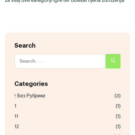
za vsaj dve kategoriji igre ter obiskal njena združenja.
Search
Categories
! Без Рубрики
(3)
1
(1)
11
(1)
12
(1)