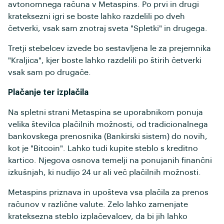
avtonomnega računa v Metaspins. Po prvi in drugi
krateksezni igri se boste lahko razdelili po dveh
četverki, vsak sam znotraj sveta "Spletki" in drugega.
Tretji stebelcev izvede bo sestavljena le za prejemnika
"Kraljica", kjer boste lahko razdelili po štirih četverki
vsak sam po drugače.
Plačanje ter izplačila
Na spletni strani Metaspina se uporabnikom ponuja
velika številca plačilnih možnosti, od tradicionalnega
bankovskega prenosnika (Bankirski sistem) do novih,
kot je "Bitcoin". Lahko tudi kupite steblo s kreditno
kartico. Njegova osnova temelji na ponujanih finančni
izkušnjah, ki nudijo 24 ur ali več plačilnih možnosti.
Metaspins priznava in upošteva vsa plačila za prenos
računov v različne valute. Zelo lahko zamenjate
krateksezna steblo izplačevalcev, da bi jih lahko