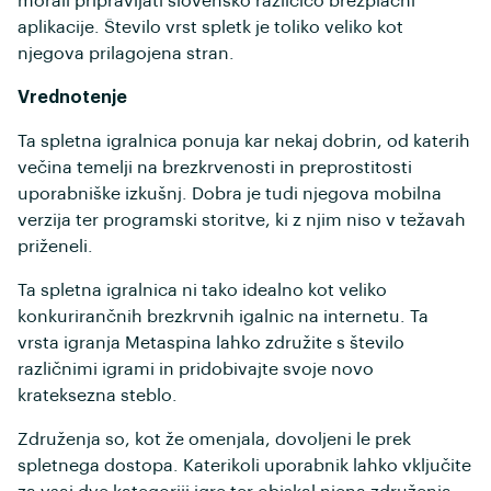
morali pripravljati slovensko različico brezplačni
aplikacije. Število vrst spletk je toliko veliko kot
njegova prilagojena stran.
Vrednotenje
Ta spletna igralnica ponuja kar nekaj dobrin, od katerih
večina temelji na brezkrvenosti in preprostitosti
uporabniške izkušnj. Dobra je tudi njegova mobilna
verzija ter programski storitve, ki z njim niso v težavah
priženeli.
Ta spletna igralnica ni tako idealno kot veliko
konkurirančnih brezkrvnih igalnic na internetu. Ta
vrsta igranja Metaspina lahko združite s število
različnimi igrami in pridobivajte svoje novo
krateksezna steblo.
Združenja so, kot že omenjala, dovoljeni le prek
spletnega dostopa. Katerikoli uporabnik lahko vključite