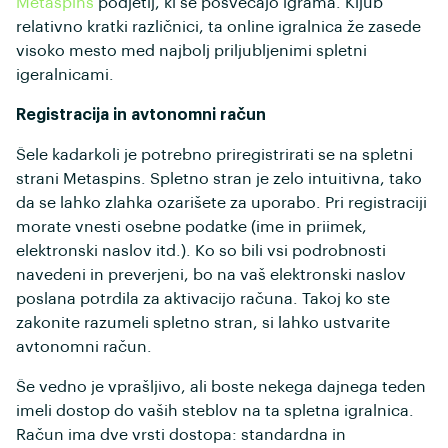
Metaspins
podjetij, ki se posvečajo igrama. Kljub
relativno kratki različnici, ta online igralnica že zasede
visoko mesto med najbolj priljubljenimi spletni
igeralnicami.
Registracija in avtonomni račun
Šele kadarkoli je potrebno priregistrirati se na spletni
strani Metaspins. Spletno stran je zelo intuitivna, tako
da se lahko zlahka ozarišete za uporabo. Pri registraciji
morate vnesti osebne podatke (ime in priimek,
elektronski naslov itd.). Ko so bili vsi podrobnosti
navedeni in preverjeni, bo na vaš elektronski naslov
poslana potrdila za aktivacijo računa. Takoj ko ste
zakonite razumeli spletno stran, si lahko ustvarite
avtonomni račun.
Še vedno je vprašljivo, ali boste nekega dajnega teden
imeli dostop do vaših steblov na ta spletna igralnica.
Račun ima dve vrsti dostopa: standardna in