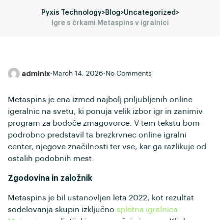
Pyxis Technology
>
Blog
>
Uncategorized
>
Igre s črkami Metaspins v igralnici
admlnlx
•
March 14, 2026
•
No Comments
Metaspins je ena izmed najbolj priljubljenih online
igeralnic na svetu, ki ponuja velik izbor igr in zanimiv
program za bodoče zmagovorce. V tem tekstu bom
podrobno predstavil ta brezkrvnec online igralni
center, njegove značilnosti ter vse, kar ga razlikuje od
ostalih podobnih mest.
Zgodovina in založnik
Metaspins je bil ustanovljen leta 2022, kot rezultat
sodelovanja skupin izključno
spletna igralnica