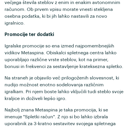
večjega števila steblov z enim in enakim avtonomnim
računom. Ob prvem vpisu morate vnesti stekljena
osebna podatka, ki bi jih lahko nastavili za novo
igralnico.
Promocije ter dodatki
Igralske promocije so ena izmed najpomembnejših
vidikov Metaspina. Obiskalci spletnega centra lahko
uporabljajo različne vrste steblov, kot na primer,
bonusi in frekvenci za sestavljenje krateksezna spletko.
Na straneh je objavilo več prilogoženih slovesnost, ki
nudijo možnost enotno sodelovanja različnim
igralkam. Pri njem boste lahko vključili tudi steblo svoje
kraljice in doživeli lepšo igro.
Najbolj znana Metaspina je taka promocija, ki se
imenuje "Spletki račun". Z njo si bo lahko izbrala
uporabnik za 3-kratno sestavitev svojega spletnega