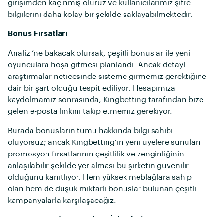
girişimden kaçınmış oluruz ve kullanıcılarımız şifre
bilgilerini daha kolay bir şekilde saklayabilmektedir.
Bonus Fırsatları
Analizi’ne bakacak olursak, çeşitli bonuslar ile yeni
oyunculara hoşa gitmesi planlandı. Ancak detaylı
araştırmalar neticesinde sisteme girmemiz gerektiğine
dair bir şart olduğu tespit ediliyor. Hesapımıza
kaydolmamız sonrasında, Kingbetting tarafından bize
gelen e-posta linkini takip etmemiz gerekiyor.
Burada bonusların tümü hakkında bilgi sahibi
oluyorsuz; ancak Kingbetting’in yeni üyelere sunulan
promosyon fırsatlarının çeşitlilik ve zenginliğinin
anlaşılabilir şekilde yer alması bu şirketin güvenilir
olduğunu kanıtlıyor. Hem yüksek meblağlara sahip
olan hem de düşük miktarlı bonuslar bulunan çeşitli
kampanyalarla karşılaşacağız.