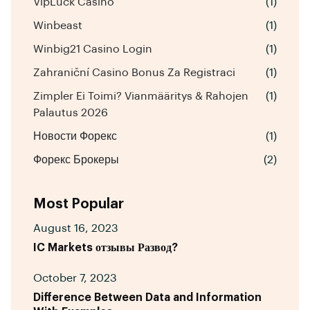
VipLuck Casino
(1)
Winbeast
(1)
Winbig21 Casino Login
(1)
Zahraniční Casino Bonus Za Registraci
(1)
Zimpler Ei Toimi? Vianmääritys & Rahojen
(1)
Palautus 2026
Новости Форекс
(1)
Форекс Брокеры
(2)
Most Popular
August 16, 2023
IC Markets отзывы Развод?
October 7, 2023
Difference Between Data and Information