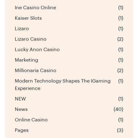
Ine Casino Online
(1)
Kaiser Slots
(1)
Lizaro
(1)
Lizaro Casino
(2)
Lucky Anon Casino
(1)
Marketing
(1)
Millionaria Casino
(2)
Modern Technology Shapes The IGaming
(1)
Experience
NEW
(1)
News
(40)
Online Casino
(1)
Pages
(3)