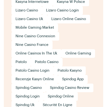
Kasyna Internetowe
Kasyna W Polsce
Lizaro Casino
Lizaro Casino Login
Lizaro Casino Uk
Lizaro Online Casino
Mobile Gaming Market
Nine Casino Connexion
Nine Casino France
Online Casinos In The Uk
Online Gaming
Pistolo
Pistolo Casino
Pistolo Casino Login
Pistolo Kasyno
Recenzje Kasyn Online
Spindog App
Spindog Casino
Spindog Casino Review
Spindog Login
Spindog Online
Spindog Uk
Sécurité En Ligne