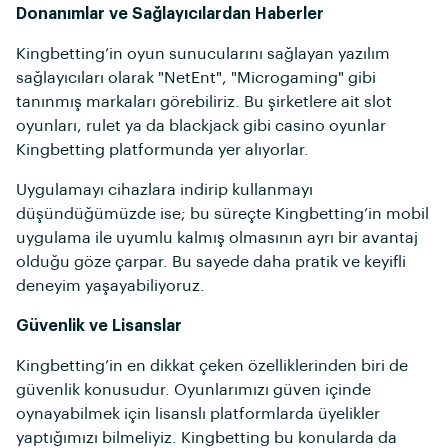
Donanımlar ve Sağlayıcılardan Haberler
Kingbetting’in oyun sunucularını sağlayan yazılım
sağlayıcıları olarak "NetEnt", "Microgaming" gibi
tanınmış markaları görebiliriz. Bu şirketlere ait slot
oyunları, rulet ya da blackjack gibi casino oyunlar
Kingbetting platformunda yer alıyorlar.
Uygulamayı cihazlara indirip kullanmayı
düşündüğümüzde ise; bu süreçte Kingbetting’in mobil
uygulama ile uyumlu kalmış olmasının ayrı bir avantaj
olduğu göze çarpar. Bu sayede daha pratik ve keyifli
deneyim yaşayabiliyoruz.
Güvenlik ve Lisanslar
Kingbetting’in en dikkat çeken özelliklerinden biri de
güvenlik konusudur. Oyunlarımızı güven içinde
oynayabilmek için lisanslı platformlarda üyelikler
yaptığımızı bilmeliyiz. Kingbetting bu konularda da