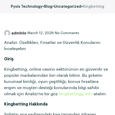
Pyxis Technology
>
Blog
>
Uncategorized
>
Kingbetting
admlnlx
•
March 12, 2026
•
No Comments
Analizi: Özellikleri, Fırsatlar ve Güvenlik Konularını
İnceleyelim
Giriş
Kingbetting, online casino sektörünün en güvenilir ve
popüler markalarından biri olarak bilinir. Bu şirketin
kurumsal kimliği, oyun çeşitliliği, bonus fırsatlara
erişim ve müşteri desteği konularında bilgi sahibi
olmak için Analizi’ne bir göz
kingbettingg.info
atalım.
Kingbetting Hakkında
Şirketin ana sayfasındaki kısa tanımdan itibaren,