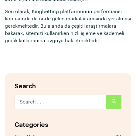
Son olarak, Kingbetting platformunun performansı
konusunda da önde gelen markalar arasında yer alması
gerekmektedir. Bu alanda da çeşitli araştırmalara
bakarak, sitemizi kullanırken hızlı işleme ve kademeli
grafik kullanımına övgüyü hak etmektedir.
Search
Categories