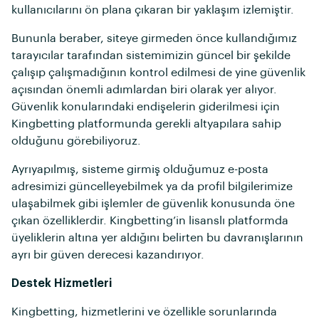
kullanıcılarını ön plana çıkaran bir yaklaşım izlemiştir.
Bununla beraber, siteye girmeden önce kullandığımız
tarayıcılar tarafından sistemimizin güncel bir şekilde
çalışıp çalışmadığının kontrol edilmesi de yine güvenlik
açısından önemli adımlardan biri olarak yer alıyor.
Güvenlik konularındaki endişelerin giderilmesi için
Kingbetting platformunda gerekli altyapılara sahip
olduğunu görebiliyoruz.
Ayrıyapılmış, sisteme girmiş olduğumuz e-posta
adresimizi güncelleyebilmek ya da profil bilgilerimize
ulaşabilmek gibi işlemler de güvenlik konusunda öne
çıkan özelliklerdir. Kingbetting’in lisanslı platformda
üyeliklerin altına yer aldığını belirten bu davranışlarının
ayrı bir güven derecesi kazandırıyor.
Destek Hizmetleri
Kingbetting, hizmetlerini ve özellikle sorunlarında