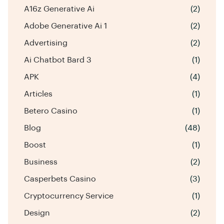
A16z Generative Ai
(2)
Adobe Generative Ai 1
(2)
Advertising
(2)
Ai Chatbot Bard 3
(1)
APK
(4)
Articles
(1)
Betero Casino
(1)
Blog
(48)
Boost
(1)
Business
(2)
Casperbets Casino
(3)
Cryptocurrency Service
(1)
Design
(2)