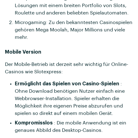
Lösungen mit einem breiten Portfolio von Slots,
Roulette und anderen beliebten Spielautomaten.
Microgaming: Zu den bekanntesten Casinospielen
gehören Mega Moolah, Major Millions und viele
mehr.
Mobile Version
Der Mobile-Betrieb ist derzeit sehr wichtig für Online-
Casinos wie Slotexpress:
Ermöglicht das Spielen von Casino-Spielen
:
Ohne Download benötigen Nutzer einfach eine
Webbrowser-Installation. Spieler erhalten die
Möglichkeit ihre eigenen Preise abzurufen und
spielen so direkt auf einem mobilen Gerät.
Kompromisslos
: Die mobile Anwendung ist ein
genaues Abbild des Desktop-Casinos.