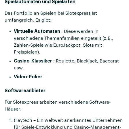
Spielautomaten und Spielarten
Das Portfolio an Spielen bei Slotexpress ist
umfangreich. Es gibt:
Virtuelle Automaten
: Diese werden in
verschiedene Themenfamilien eingeteilt (z.B.,
Zahlen-Spiele wie EuroJackpot, Slots mit
Freispielen).
Casino-Klassiker
: Roulette, Blackjack, Baccarat
usw.
Video-Poker
Softwareanbieter
Für Slotexpress arbeiten verschiedene Software-
Häuser:
Playtech – Ein weltweit anerkanntes Unternehmen
für Spiele-Entwicklung und Casino-Management-