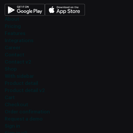
About
Pricing
Features
Integrations
Career
Contact
Contact v2
Shop
With sidebar
Product detail
Product detail v2
Cart
Checkout
Order confirmation
Request a demo
Sign in