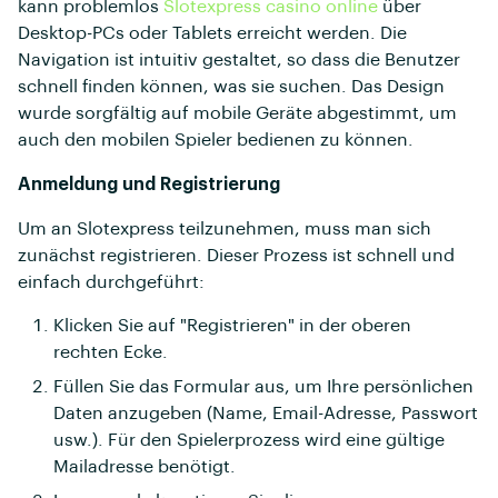
kann problemlos
Slotexpress casino online
über
Desktop-PCs oder Tablets erreicht werden. Die
Navigation ist intuitiv gestaltet, so dass die Benutzer
schnell finden können, was sie suchen. Das Design
wurde sorgfältig auf mobile Geräte abgestimmt, um
auch den mobilen Spieler bedienen zu können.
Anmeldung und Registrierung
Um an Slotexpress teilzunehmen, muss man sich
zunächst registrieren. Dieser Prozess ist schnell und
einfach durchgeführt:
Klicken Sie auf "Registrieren" in der oberen
rechten Ecke.
Füllen Sie das Formular aus, um Ihre persönlichen
Daten anzugeben (Name, Email-Adresse, Passwort
usw.). Für den Spielerprozess wird eine gültige
Mailadresse benötigt.