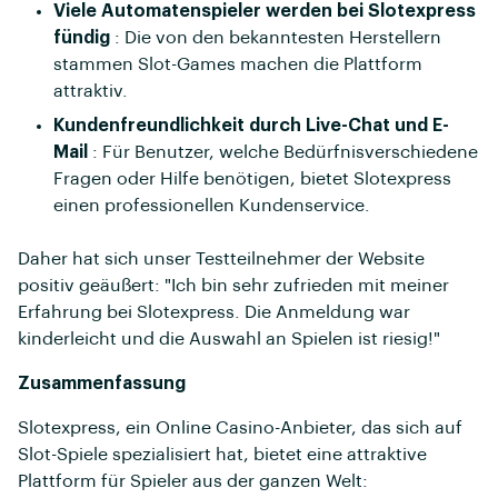
Viele Automatenspieler werden bei Slotexpress
fündig
: Die von den bekanntesten Herstellern
stammen Slot-Games machen die Plattform
attraktiv.
Kundenfreundlichkeit durch Live-Chat und E-
Mail
: Für Benutzer, welche Bedürfnisverschiedene
Fragen oder Hilfe benötigen, bietet Slotexpress
einen professionellen Kundenservice.
Daher hat sich unser Testteilnehmer der Website
positiv geäußert: "Ich bin sehr zufrieden mit meiner
Erfahrung bei Slotexpress. Die Anmeldung war
kinderleicht und die Auswahl an Spielen ist riesig!"
Zusammenfassung
Slotexpress, ein Online Casino-Anbieter, das sich auf
Slot-Spiele spezialisiert hat, bietet eine attraktive
Plattform für Spieler aus der ganzen Welt: