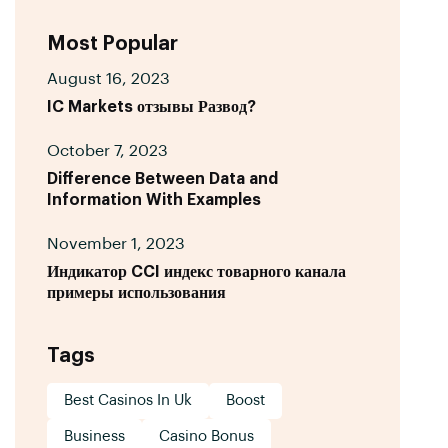
Most Popular
August 16, 2023
IC Markets отзывы Развод?
October 7, 2023
Difference Between Data and
Information With Examples
November 1, 2023
Индикатор CCI индекс товарного канала
примеры использования
Tags
Best Casinos In Uk
Boost
Business
Casino Bonus