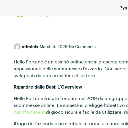
Pyx
Services
Blog
Pricing
admlnlx
•
March 4, 2026
•
No Comments
Hello Fortune è un casinò online che si presenta come
appassionati delle scommesse d’azzardo. Con sede in
sviluppati da noti provider del settore.
Ripartire dalle Basi: L'Overview
Hello Fortune è stato fondato nel 2019 da un gruppo 
scommesse online. La società si prefigge l’obiettivo d
hellofortune.it
di gioco sicura e facile da utilizzare, r
Il logo dell'azienda è un simbolo a forma di cuore co