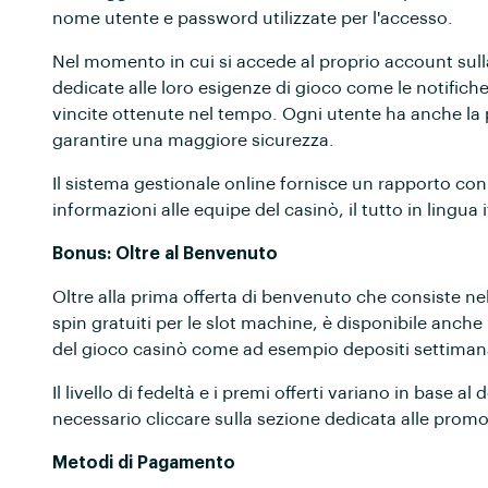
nome utente e password utilizzate per l'accesso.
Nel momento in cui si accede al proprio account sulla
dedicate alle loro esigenze di gioco come le notifiche
vincite ottenute nel tempo. Ogni utente ha anche la
garantire una maggiore sicurezza.
Il sistema gestionale online fornisce un rapporto con
informazioni alle equipe del casinò, il tutto in lingua i
Bonus: Oltre al Benvenuto
Oltre alla prima offerta di benvenuto che consiste ne
spin gratuiti per le slot machine, è disponibile anch
del gioco casinò come ad esempio depositi settimana
Il livello di fedeltà e i premi offerti variano in base a
necessario cliccare sulla sezione dedicata alle promo
Metodi di Pagamento