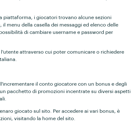
 piattaforma, i giocatori trovano alcune sezioni
, il menu della casella dei messaggi ed elenco delle
 possibilità di cambiare username e password per
 l’utente attraverso cui poter comunicare o richiedere
taliana.
ll'incrementare il conto giocatore con un bonus e degli
e un pacchetto di promozioni incentrate su diversi aspetti
li.
l denaro giocato sul sito. Per accedere ai vari bonus, è
zioni, visitando la home del sito.