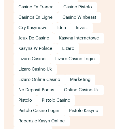
Casino En France
Casino Pistolo
Casinos En Ligne
Casino Winbeast
Gry Kasynowe
Idea
Invest
Jeux De Casino
Kasyna Internetowe
Kasyna W Polsce
Lizaro
Lizaro Casino
Lizaro Casino Login
Lizaro Casino Uk
Lizaro Online Casino
Marketing
No Deposit Bonus
Online Casino Uk
Pistolo
Pistolo Casino
Pistolo Casino Login
Pistolo Kasyno
Recenzje Kasyn Online