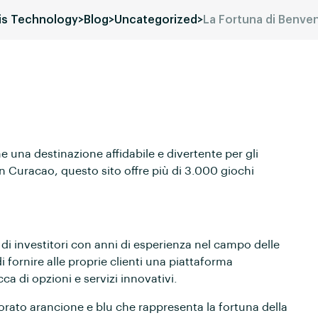
is Technology
>
Blog
>
Uncategorized
>
La Fortuna di Benve
 una destinazione affidabile e divertente per gli
 Curacao, questo sito offre più di 3.000 giochi
di investitori con anni di esperienza nel campo delle
i fornire alle proprie clienti una piattaforma
icca di opzioni e servizi innovativi.
lorato arancione e blu che rappresenta la fortuna della