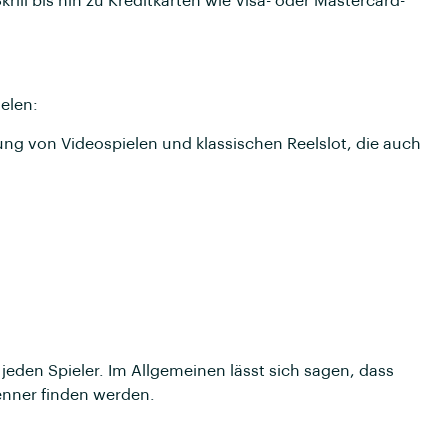
rill bis hin zu Kreditkarten wie Visa- oder Mastercard-
elen:
ng von Videospielen und klassischen Reelslot, die auch
r jeden Spieler. Im Allgemeinen lässt sich sagen, dass
enner finden werden.