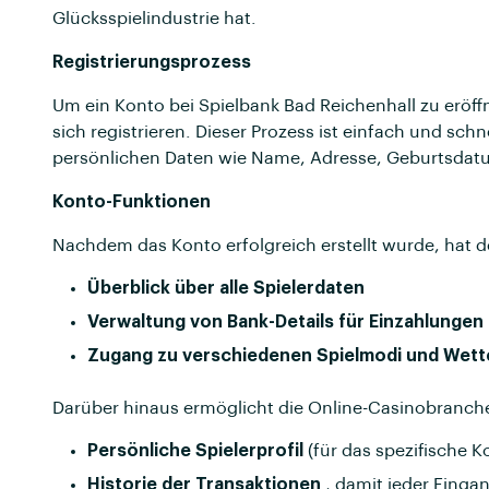
Glücksspielindustrie hat.
Registrierungsprozess
Um ein Konto bei Spielbank Bad Reichenhall zu eröf
sich registrieren. Dieser Prozess ist einfach und sch
persönlichen Daten wie Name, Adresse, Geburtsdat
Konto-Funktionen
Nachdem das Konto erfolgreich erstellt wurde, hat d
Überblick über alle Spielerdaten
Verwaltung von Bank-Details für Einzahlunge
Zugang zu verschiedenen Spielmodi und Wett
Darüber hinaus ermöglicht die Online-Casinobranche
Persönliche Spielerprofil
(für das spezifische K
Historie der Transaktionen
, damit jeder Eing