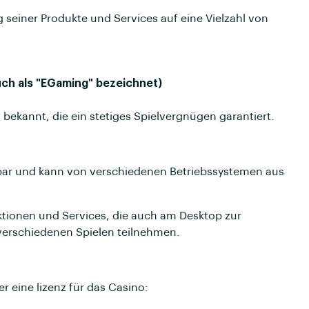
g seiner Produkte und Services auf eine Vielzahl von
uch als "EGaming" bezeichnet)
 bekannt, die ein stetiges Spielvergnügen garantiert.
ügbar und kann von verschiedenen Betriebssystemen aus
ktionen und Services, die auch am Desktop zur
 verschiedenen Spielen teilnehmen.
 eine lizenz für das Casino: