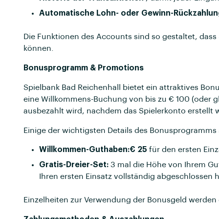
Automatische Lohn- oder Gewinn-Rückzahlun
Die Funktionen des Accounts sind so gestaltet, dass 
können.
Bonusprogramm & Promotions
Spielbank Bad Reichenhall bietet ein attraktives B
eine Willkommens-Buchung von bis zu € 100 (oder g
ausbezahlt wird, nachdem das Spielerkonto erstellt 
Einige der wichtigsten Details des Bonusprogramms 
Willkommen-Guthaben:€ 25
für den ersten Ein
Gratis-Dreier-Set:
3 mal die Höhe von Ihrem Gu
Ihren ersten Einsatz vollständig abgeschlossen 
Einzelheiten zur Verwendung der Bonusgeld werden di