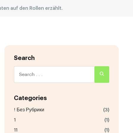
ten auf den Rollen erzählt.
Search
Categories
! Без Рубрики
(3)
1
(1)
11
(1)