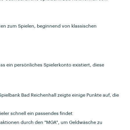
iten zum Spielen, beginnend von klassischen
ss ein persönliches Spielerkonto existiert, diese
ielbank Bad Reichenhall zeigte einige Punkte auf, die
pieler schnell ein passendes findet
nsaktionen durch den "MGA", um Geldwäsche zu