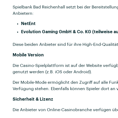
Spielbank Bad Reichenhall setzt bei der Bereitstellun
Anbietern:
NetEnt
Evolution Gaming GmbH & Co. KG (teilweise a
Diese beiden Anbieter sind für ihre High-End-Qualität
Mobile Version
Die Casino-Spielplattform ist auf der Website verf
genutzt werden (z.B. iOS oder Android).
Der Mobile-Mode ermöglicht den Zugriff auf alle Fun
Verfügung stehen. Ebenfalls können Spieler dort an
Sicherheit & Lizenz
Die Anbieter von Online-Casinobranche verfügen über